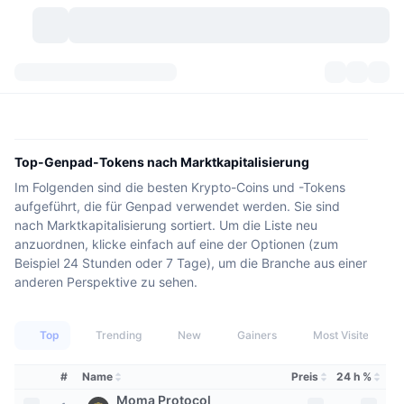
Kryptowährungen
Dashboards
Kryptowährungen
DexScan
Märkte
Rangliste
Top-Genpad-Tokens nach Marktkapitalisierung
Im Folgenden sind die besten Krypto-Coins und -Tokens
Signale
Börsen
Kategorien
New
Marktübersicht
aufgeführt, die für Genpad verwendet werden. Sie sind
nach Marktkapitalisierung sortiert. Um die Liste neu
Im Trend
Community
Historische Momentaufnahmen
Spot-Markt
Zentralisierte Börsen
anzuordnen, klicke einfach auf eine der Optionen (zum
Beispiel 24 Stunden oder 7 Tage), um die Branche aus einer
Neu
Feeds
API
Token-Freischaltungen
Anzahl der Kryptowährungen
Spot
anderen Perspektive zu sehen.
Gewinner
Themen
Yields
Produkte
Bitcoin Schatzkammern
Derivate
API
Top
Trending
New
Gainers
Most Visited
Meme Explorer
Lives
Reale Vermögenswerte
BNB Schatzkammern
Produkte
Krypto-API
#
Name
Preis
24 h %
Dezentrale Börsen
Moma Protocol