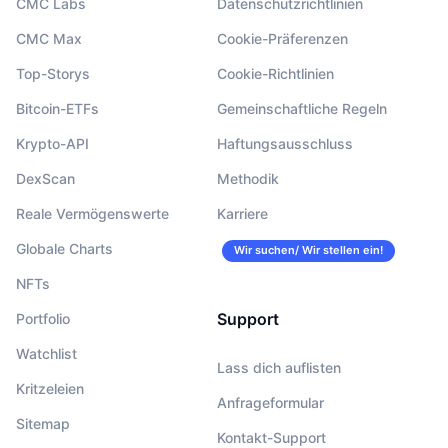
CMC Labs
Datenschutzrichtlinien
CMC Max
Cookie-Präferenzen
Top-Storys
Cookie-Richtlinien
Bitcoin-ETFs
Gemeinschaftliche Regeln
Krypto-API
Haftungsausschluss
DexScan
Methodik
Reale Vermögenswerte
Karriere
Globale Charts
Wir suchen/ Wir stellen ein!
NFTs
Support
Portfolio
Watchlist
Lass dich auflisten
Kritzeleien
Anfrageformular
Sitemap
Kontakt-Support