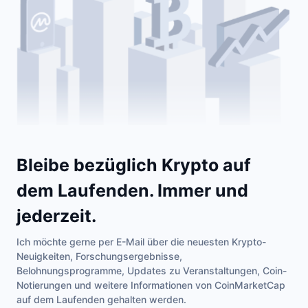
Im Trend
Krypto-ETFs
Lernen
CMC MCP
Neu
Bitcoin-ETFs
x402
News
Krypto
Ethereum-ETFs
Akademie
Politik
Technische Analyse
Forschung/Recherche
Sport
RSI
Videos
Bleibe bezüglich Krypto auf
Finanzen
dem Laufenden. Immer und
MACD
Wörterbuch
Technologie
jederzeit.
Derivate
Kampagnen
Ich möchte gerne per E-Mail über die neuesten Krypto-
NFT
Neuigkeiten, Forschungsergebnisse,
Überblick
Airdrops
Belohnungsprogramme, Updates zu Veranstaltungen, Coin-
Notierungen und weitere Informationen von CoinMarketCap
NFT-Statistiken insgesamt
Liquidationen
Diamant-Prämien
auf dem Laufenden gehalten werden.