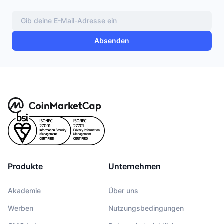
Anstehende Verkäufe
Finanzierungsraten
Lernen und verdienen
Absenden
Kalender
ICO-Kalender
Ereigniskalender
Produkte
Unternehmen
Akademie
Über uns
Werben
Nutzungsbedingungen