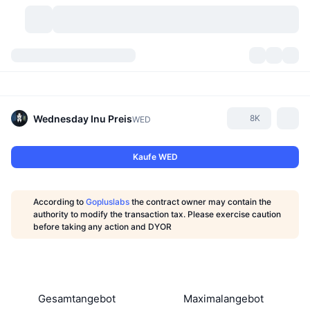
Kryptowährungen
Dashboards
Kryptowährungen
DexScan
Märkte
Rangliste
Wednesday Inu
Preis
8K
WED
Signale
Börsen
Kategorien
New
Marktübersicht
Kaufe WED
Im Trend
Community
Historische Momentaufnahmen
Spot-Markt
Zentralisierte Börsen
According to
Gopluslabs
the contract owner may contain the
Neu
Feeds
API
Token-Freischaltungen
Anzahl der Kryptowährungen
authority to modify the transaction tax. Please exercise caution
Spot
before taking any action and DYOR
Gewinner
Themen
Yields
Produkte
Bitcoin Schatzkammern
Derivate
API
Meme Explorer
Lives
Reale Vermögenswerte
BNB Schatzkammern
Produkte
Krypto-API
Dezentrale Börsen
Gesamtangebot
Maximalangebot