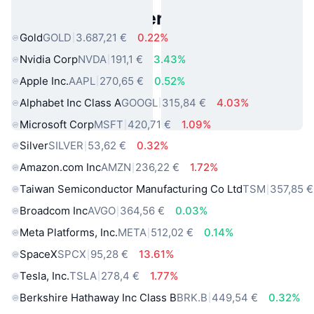
Beliebte reale Vermögenswerte
Gold
GOLD
3.687,21 €
0.22%
Nvidia Corp
NVDA
191,1 €
3.43%
Apple Inc.
AAPL
270,65 €
0.52%
Alphabet Inc Class A
GOOGL
315,84 €
4.03%
Microsoft Corp
MSFT
420,71 €
1.09%
Silver
SILVER
53,62 €
0.32%
Amazon.com Inc
AMZN
236,22 €
1.72%
Taiwan Semiconductor Manufacturing Co Ltd
TSM
357,85 €
Broadcom Inc
AVGO
364,56 €
0.03%
Meta Platforms, Inc.
META
512,02 €
0.14%
SpaceX
SPCX
95,28 €
13.61%
Tesla, Inc.
TSLA
278,4 €
1.77%
Berkshire Hathaway Inc Class B
BRK.B
449,54 €
0.32%