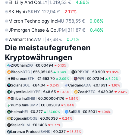
Eli Lilly And Co
LLY
1.019,53 €
4.86%
SK Hynix
SKHY
127,94 €
2.17%
Micron Technology Inc
MU
758,55 €
0.06%
JPmorgan Chase & Co
JPM
311,87 €
0.48%
Walmart Inc
WMT
97,68 €
0.71%
Die meistaufegrufenen
Kryptowährungen
ZIGChain
ZIG
€0.03494
0.13%
Bitcoin
BTC
€56,051.65
XRP
XRP
€0.909
0.64%
1.85%
Ethereum
ETH
€1,653.70
Pi
PI
€0.07894
2.09%
6.22%
Solana
SOL
€64.04
Cardano
ADA
€0.1631
0.24%
1.16%
Hyperliquid
HYPE
€48.65
Zcash
ZEC
€439.36
1.48%
2.14%
Shiba Inu
SHIB
€0.000004176
1.84%
Pump.fun
PUMP
€0.002019
5.84%
Heima
HEI
€0.377
Sui
SUI
€0.5931
137.60%
1.04%
Dogecoin
DOGE
€0.06036
0.24%
Stellar
XLM
€0.1406
2.77%
Lorenzo Protocol
BANK
€0.037
15.87%