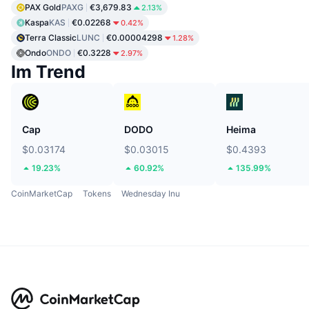
PAX Gold
PAXG
€3,679.83
2.13%
Kaspa
KAS
€0.02268
0.42%
Terra Classic
LUNC
€0.00004298
1.28%
Ondo
ONDO
€0.3228
2.97%
Im Trend
Cap
DODO
Heima
$0.03174
$0.03015
$0.4393
19.23%
60.92%
135.99%
CoinMarketCap
Tokens
Wednesday Inu