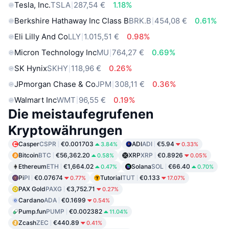
Tesla, Inc.
TSLA
287,54 €
1.18%
Berkshire Hathaway Inc Class B
BRK.B
454,08 €
0.61%
Eli Lilly And Co
LLY
1.015,51 €
0.98%
Micron Technology Inc
MU
764,27 €
0.69%
SK Hynix
SKHY
118,96 €
0.26%
JPmorgan Chase & Co
JPM
308,11 €
0.36%
Walmart Inc
WMT
96,55 €
0.19%
Die meistaufegrufenen
Kryptowährungen
Casper
CSPR
€0.001703
ADI
ADI
€5.94
3.84%
0.33%
Bitcoin
BTC
€56,362.20
XRP
XRP
€0.8926
0.58%
0.05%
Ethereum
ETH
€1,664.02
Solana
SOL
€66.40
0.47%
0.70%
Pi
PI
€0.07674
Tutorial
TUT
€0.133
0.77%
17.07%
PAX Gold
PAXG
€3,752.71
0.27%
Cardano
ADA
€0.1699
0.54%
Pump.fun
PUMP
€0.002382
11.04%
Zcash
ZEC
€440.89
0.41%