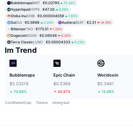
Bubblemaps
BMT
€0.02785
72.43%
Hyperliquid
HYPE
€47.30
0.29%
Shiba Inu
SHIB
€0.000004059
1.55%
Sui
SUI
€0.5998
Audiera
BEAT
€2.31
0.20%
14.78%
Bittensor
TAO
€175.51
1.29%
Dogecoin
DOGE
€0.06046
0.26%
Terra Classic
LUNC
€0.00004333
0.23%
Im Trend
Bubblemaps
Epic Chain
Worldcoin
$0.03219
$0.5369
$0.3481
70.69%
43.97%
13.49%
CoinMarketCap
Tokens
strong bull