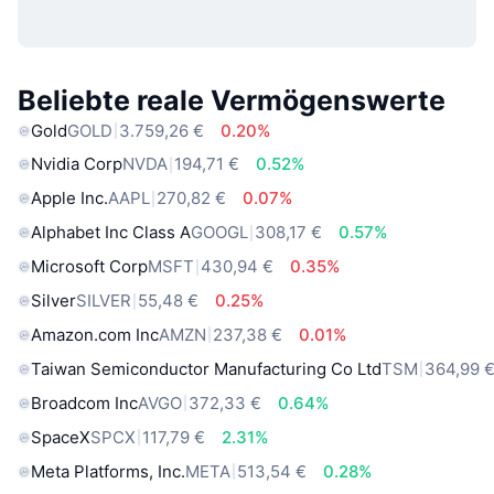
Beliebte reale Vermögenswerte
Gold
GOLD
3.759,26 €
0.20%
Nvidia Corp
NVDA
194,71 €
0.52%
Apple Inc.
AAPL
270,82 €
0.07%
Alphabet Inc Class A
GOOGL
308,17 €
0.57%
Microsoft Corp
MSFT
430,94 €
0.35%
Silver
SILVER
55,48 €
0.25%
Amazon.com Inc
AMZN
237,38 €
0.01%
Taiwan Semiconductor Manufacturing Co Ltd
TSM
364,99 
Broadcom Inc
AVGO
372,33 €
0.64%
SpaceX
SPCX
117,79 €
2.31%
Meta Platforms, Inc.
META
513,54 €
0.28%