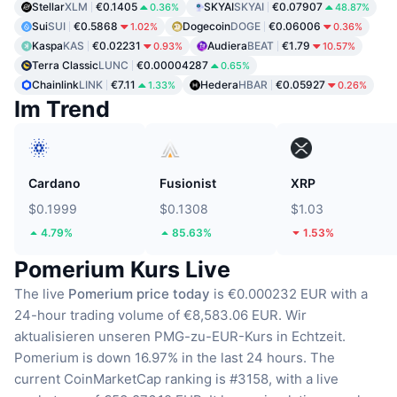
Stellar
XLM
€0.1405
SKYAI
SKYAI
€0.07907
0.36%
48.87%
Sui
SUI
€0.5868
Dogecoin
DOGE
€0.06006
1.02%
0.36%
Kaspa
KAS
€0.02231
Audiera
BEAT
€1.79
0.93%
10.57%
Terra Classic
LUNC
€0.00004287
0.65%
Chainlink
LINK
€7.11
Hedera
HBAR
€0.05927
1.33%
0.26%
Im Trend
Cardano
Fusionist
XRP
$0.1999
$0.1308
$1.03
4.79%
85.63%
1.53%
Pomerium Kurs Live
The live
Pomerium price today
is €0.000232 EUR with a
24-hour trading volume of €8,583.06 EUR.
Wir
aktualisieren unseren PMG-zu-EUR-Kurs in Echtzeit.
Pomerium is down 16.97% in the last 24 hours.
The
current CoinMarketCap ranking is #3158, with a live