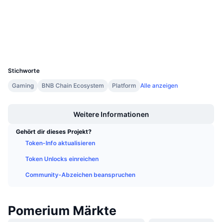
Prüfungen
Anstehende Verkäufe
Finanzierungsraten
Lernen und verdienen
Explorer
bscscan.com
Wallets
Kalender
UCID
24050
ICO-Kalender
Stichworte
Gaming
BNB Chain Ecosystem
Platform
Alle anzeigen
Ereigniskalender
Boost
Weitere Informationen
Gehört dir dieses Projekt?
Token-Info aktualisieren
Token Unlocks einreichen
Community-Abzeichen beanspruchen
Pomerium Märkte