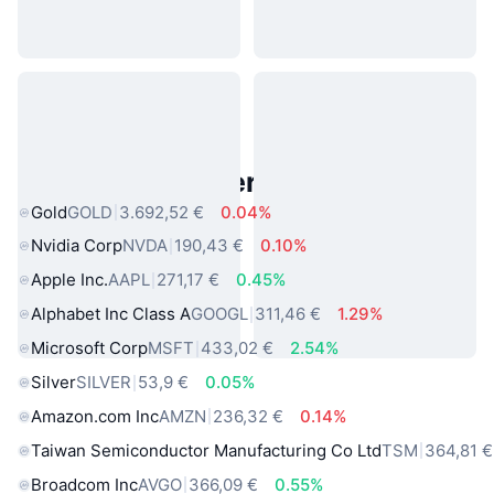
Beliebte reale Vermögenswerte
Gold
GOLD
3.692,52 €
0.04%
Nvidia Corp
NVDA
190,43 €
0.10%
Apple Inc.
AAPL
271,17 €
0.45%
Alphabet Inc Class A
GOOGL
311,46 €
1.29%
Microsoft Corp
MSFT
433,02 €
2.54%
Silver
SILVER
53,9 €
0.05%
Amazon.com Inc
AMZN
236,32 €
0.14%
Taiwan Semiconductor Manufacturing Co Ltd
TSM
364,81 €
Broadcom Inc
AVGO
366,09 €
0.55%