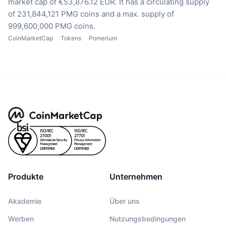
market cap of €53,876.12 EUR.
It has a circulating supply
of 231,844,121 PMG coins
and a max. supply of
999,600,000 PMG coins.
CoinMarketCap
Tokens
Pomerium
Produkte
Unternehmen
Akademie
Über uns
Werben
Nutzungsbedingungen