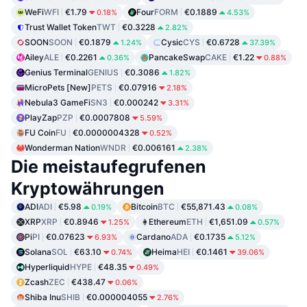
WeFi
WFI
€1.79
Four
FORM
€0.1889
0.18%
4.53%
Trust Wallet Token
TWT
€0.3228
2.82%
SOON
SOON
€0.1879
Cysic
CYS
€0.6728
1.24%
37.39%
Ailey
ALE
€0.2261
PancakeSwap
CAKE
€1.22
0.36%
0.88%
Genius Terminal
GENIUS
€0.3086
1.82%
MicroPets [New]
PETS
€0.07916
2.18%
Nebula3 GameFi
SN3
€0.000242
3.31%
PlayZap
PZP
€0.0007808
5.59%
FU Coin
FU
€0.0000004328
0.52%
Wonderman Nation
WNDR
€0.006161
2.38%
Die meistaufegrufenen
Kryptowährungen
ADI
ADI
€5.98
Bitcoin
BTC
€55,871.43
0.19%
0.08%
XRP
XRP
€0.8946
Ethereum
ETH
€1,651.09
1.25%
0.57%
Pi
PI
€0.07623
Cardano
ADA
€0.1735
6.93%
5.12%
Solana
SOL
€63.10
Heima
HEI
€0.1461
0.74%
39.06%
Hyperliquid
HYPE
€48.35
0.49%
Zcash
ZEC
€438.47
0.06%
Shiba Inu
SHIB
€0.000004055
2.76%