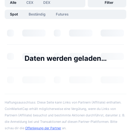
Alle
CEX
DEX
Filter
Spot
Beständig
Futures
Daten werden geladen…
Haftungsausschluss: Diese Seite kann Links von Partnern (Affiliate) enthalten.
CoinMarketCap erhält möglicherweise eine Vergütung, wenn du Links von
Partnern (Affiliate) besuchst und bestimmte Aktionen durchführst, darunter z. B.
die Anmeldung bei und Transaktionen auf diesen Partner-Plattformen. Bitte
schau dir die
Offenlegung der Partner
an.