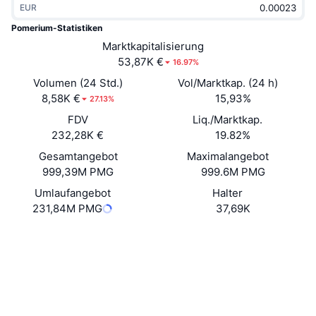
EUR
Im Trend
Krypto-ETFs
Lernen
CMC MCP
Pomerium-Statistiken
Neu
Marktkapitalisierung
Bitcoin-ETFs
x402
News
53,87K €
16.97%
Krypto
Ethereum-ETFs
Volumen (24 Std.)
Vol/Marktkap. (24 h)
Akademie
8,58K €
15,93%
27.13%
Politik
FDV
Liq./Marktkap.
Technische Analyse
Forschung/Recherche
232,28K €
19.82%
Sport
Gesamtangebot
Maximalangebot
RSI
Videos
999,39M PMG
999.6M PMG
Finanzen
MACD
Umlaufangebot
Halter
Wörterbuch
231,84M PMG
37,69K
Technologie
Website
Website
Whitepaper
Derivate
Kampagnen
NFT
Soziale Medien
Überblick
Airdrops
Verträge
NFT-Statistiken insgesamt
0x0733...74d8a2
Liquidationen
4.0
Diamant-Prämien
Bewertung (CertiK)