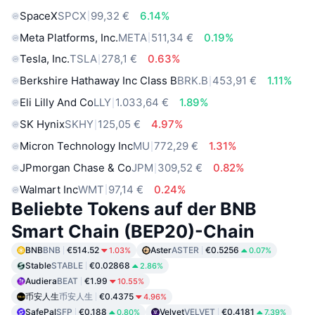
SpaceX
SPCX
99,32 €
6.14%
Meta Platforms, Inc.
META
511,34 €
0.19%
Tesla, Inc.
TSLA
278,1 €
0.63%
Berkshire Hathaway Inc Class B
BRK.B
453,91 €
1.11%
Eli Lilly And Co
LLY
1.033,64 €
1.89%
SK Hynix
SKHY
125,05 €
4.97%
Micron Technology Inc
MU
772,29 €
1.31%
JPmorgan Chase & Co
JPM
309,52 €
0.82%
Walmart Inc
WMT
97,14 €
0.24%
Beliebte Tokens auf der BNB
Smart Chain (BEP20)-Chain
BNB
BNB
€514.52
Aster
ASTER
€0.5256
1.03%
0.07%
Stable
STABLE
€0.02868
2.86%
Audiera
BEAT
€1.99
10.55%
币安人生
币安人生
€0.4375
4.96%
SafePal
SFP
€0.188
Velvet
VELVET
€0.4181
0.80%
7.39%