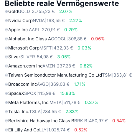
Beliebte reale Vermögenswerte
Gold
GOLD
3.755,23 €
2.07%
Nvidia Corp
NVDA
193,55 €
2.27%
Apple Inc.
AAPL
270,91 €
0.29%
Alphabet Inc Class A
GOOGL
306,88 €
0.96%
Microsoft Corp
MSFT
432,03 €
0.03%
Silver
SILVER
54,98 €
3.05%
Amazon.com Inc
AMZN
237,28 €
0.82%
Taiwan Semiconductor Manufacturing Co Ltd
TSM
363,81 
Broadcom Inc
AVGO
369,03 €
1.71%
SpaceX
SPCX
115,98 €
15.83%
Meta Platforms, Inc.
META
511,78 €
0.37%
Tesla, Inc.
TSLA
284,55 €
2.83%
Berkshire Hathaway Inc Class B
BRK.B
450,97 €
0.54%
Eli Lilly And Co
LLY
1.025,74 €
0.52%