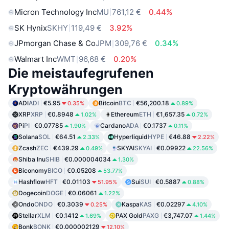
Micron Technology Inc
MU
761,12 €
0.44%
SK Hynix
SKHY
119,49 €
3.92%
JPmorgan Chase & Co
JPM
309,76 €
0.34%
Walmart Inc
WMT
96,68 €
0.20%
Die meistaufegrufenen
Kryptowährungen
ADI
ADI
€5.95
Bitcoin
BTC
€56,200.18
0.35%
0.89%
XRP
XRP
€0.8948
Ethereum
ETH
€1,657.35
1.02%
0.72%
Pi
PI
€0.07785
Cardano
ADA
€0.1737
1.90%
0.11%
Solana
SOL
€64.51
Hyperliquid
HYPE
€46.88
2.33%
2.22%
Zcash
ZEC
€439.29
SKYAI
SKYAI
€0.09922
0.49%
22.56%
Shiba Inu
SHIB
€0.000004034
1.30%
Biconomy
BICO
€0.05208
53.77%
Hashflow
HFT
€0.01103
Sui
SUI
€0.5887
51.95%
0.88%
Dogecoin
DOGE
€0.06061
1.22%
Ondo
ONDO
€0.3039
Kaspa
KAS
€0.02297
0.25%
4.10%
Stellar
XLM
€0.1412
PAX Gold
PAXG
€3,747.07
1.69%
1.44%
Bonk
BONK
€0.000002129
12.10%