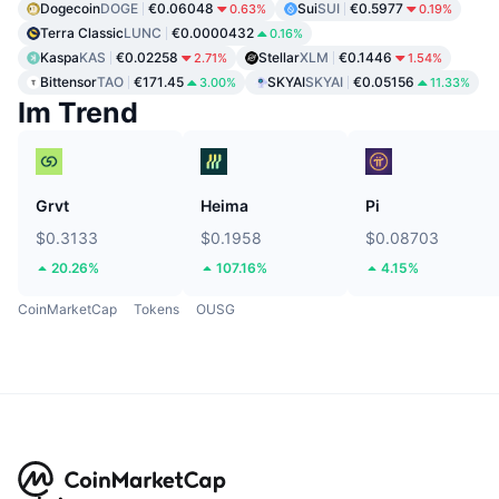
Dogecoin
DOGE
€0.06048
Sui
SUI
€0.5977
0.63%
0.19%
Terra Classic
LUNC
€0.0000432
0.16%
Kaspa
KAS
€0.02258
Stellar
XLM
€0.1446
2.71%
1.54%
Bittensor
TAO
€171.45
SKYAI
SKYAI
€0.05156
3.00%
11.33%
Im Trend
Grvt
Heima
Pi
$0.3133
$0.1958
$0.08703
20.26%
107.16%
4.15%
CoinMarketCap
Tokens
OUSG