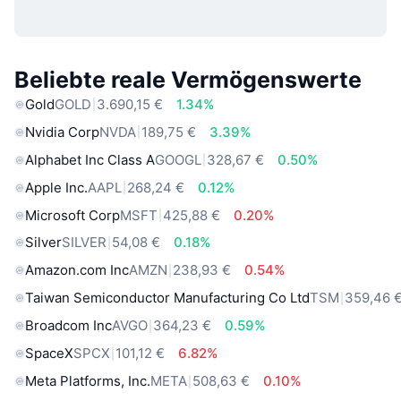
Beliebte reale Vermögenswerte
Gold
GOLD
3.690,15 €
1.34%
Nvidia Corp
NVDA
189,75 €
3.39%
Alphabet Inc Class A
GOOGL
328,67 €
0.50%
Apple Inc.
AAPL
268,24 €
0.12%
Microsoft Corp
MSFT
425,88 €
0.20%
Silver
SILVER
54,08 €
0.18%
Amazon.com Inc
AMZN
238,93 €
0.54%
Taiwan Semiconductor Manufacturing Co Ltd
TSM
359,46 
Broadcom Inc
AVGO
364,23 €
0.59%
SpaceX
SPCX
101,12 €
6.82%
Meta Platforms, Inc.
META
508,63 €
0.10%