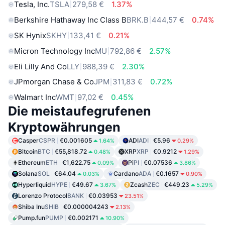
Tesla, Inc.
TSLA
279,58 €
1.37%
Berkshire Hathaway Inc Class B
BRK.B
444,57 €
0.74%
SK Hynix
SKHY
133,41 €
0.21%
Micron Technology Inc
MU
792,86 €
2.57%
Eli Lilly And Co
LLY
988,39 €
2.30%
JPmorgan Chase & Co
JPM
311,83 €
0.72%
Walmart Inc
WMT
97,02 €
0.45%
Die meistaufegrufenen
Kryptowährungen
Casper
CSPR
€0.001605
ADI
ADI
€5.96
1.64%
0.29%
Bitcoin
BTC
€55,818.72
XRP
XRP
€0.9212
0.48%
1.29%
Ethereum
ETH
€1,622.75
Pi
PI
€0.07536
0.09%
3.86%
Solana
SOL
€64.04
Cardano
ADA
€0.1657
0.03%
0.90%
Hyperliquid
HYPE
€49.67
Zcash
ZEC
€449.23
3.67%
5.29%
Lorenzo Protocol
BANK
€0.03953
23.51%
Shiba Inu
SHIB
€0.000004243
2.13%
Pump.fun
PUMP
€0.002171
10.90%