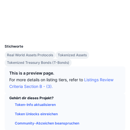
Top-Händler
Artikel
Börsenzuflüsse/-abflüsse
DEX API
Umrechner
Soziale Medien
Ranglisten
Spot
Verträge
0x1b19...bbee92
Stimmung
Unternehmen
Newsletter
Indikatoren
Im Trend
Derivate
Explorer
etherscan.io
Wallets
Preise
CMC Launch
Demnächst
Angst-und-Gier-Index.
UCID
23463
Ressourcen
CMC Labs
Stichworte
Zuletzt hinzugefügt
Altcoin-Saison-Index
Real World Assets Protocols
Tokenized Assets
CMC Max
Gewinner & Verlierer
Indikatoren für den Marktzyklus
Tokenized Treasury Bonds (T-Bonds)
Dokumentation
Top-Storys
This is a preview page.
Am häufigsten aufgerufen
Bitcoin-Dominanz
For more details on listing tiers, refer to
Listings Review
FAQ
Criteria Section B - (3).
Telegram-Bot
Stimmung der Community
CoinMarketCap 20 Index
KI-Integrationen
Gehört dir dieses Projekt?
Werben
Chain-Ranking
CoinMarketCap 100 Index
Token-Info aktualisieren
CMC Agenten-Hub
Token Unlocks einreichen
Prognosemärkte
ETF-Kapitalflüsse
Website-Widgets
Community-Abzeichen beanspruchen
Fähigkeiten-Marktplatz