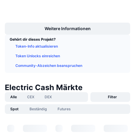
Anstehende Verkäufe
UCID
Finanzierungsraten
11109
Lernen und verdienen
Boost
Kalender
Weitere Informationen
Gehört dir dieses Projekt?
ICO-Kalender
Token-Info aktualisieren
Token Unlocks einreichen
Ereigniskalender
Community-Abzeichen beanspruchen
Electric Cash Märkte
Alle
CEX
DEX
Filter
Spot
Beständig
Futures