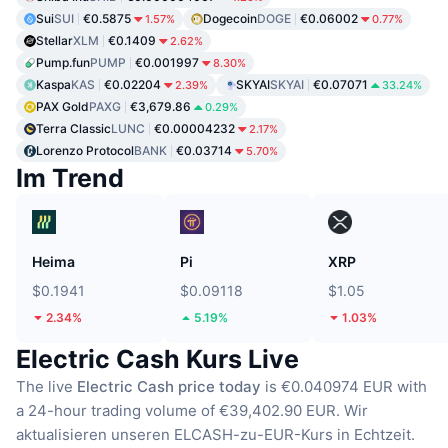
Sui
SUI
€0.5875
Dogecoin
DOGE
€0.06002
1.57%
0.77%
Stellar
XLM
€0.1409
2.62%
Pump.fun
PUMP
€0.001997
8.30%
Kaspa
KAS
€0.02204
SKYAI
SKYAI
€0.07071
2.39%
33.24%
PAX Gold
PAXG
€3,679.86
0.29%
Terra Classic
LUNC
€0.00004232
2.17%
Lorenzo Protocol
BANK
€0.03714
5.70%
Im Trend
Heima
Pi
XRP
$0.1941
$0.09118
$1.05
2.34%
5.19%
1.03%
Electric Cash Kurs Live
The live
Electric Cash price today
is €0.040974 EUR with
a 24-hour trading volume of €39,402.90 EUR.
Wir
aktualisieren unseren ELCASH-zu-EUR-Kurs in Echtzeit.