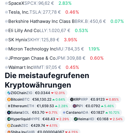
SpaceX
SPCX
96,62 €
2.83%
Tesla, Inc.
TSLA
277,78 €
0.46%
Berkshire Hathaway Inc Class B
BRK.B
450,6 €
0.07%
Eli Lilly And Co
LLY
1.020,67 €
0.53%
SK Hynix
SKHY
125,89 €
3.95%
Micron Technology Inc
MU
784,35 €
1.19%
JPmorgan Chase & Co
JPM
309,88 €
0.60%
Walmart Inc
WMT
97,05 €
0.45%
Die meistaufegrufenen
Kryptowährungen
ZIGChain
ZIG
€0.0344
12.01%
Bitcoin
BTC
€56,130.22
XRP
XRP
€0.9123
0.64%
0.85%
Ethereum
ETH
€1,659.53
Pi
PI
€0.0792
2.28%
5.46%
Solana
SOL
€63.70
Cardano
ADA
€0.1827
0.71%
10.72%
Hyperliquid
HYPE
€48.43
Heima
HEI
€0.168
2.29%
2.54%
Zcash
ZEC
€429.74
4.11%
Shiba Inu
SHIB
€0.000004067
4.25%