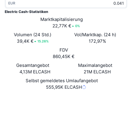
EUR
Im Trend
Krypto-ETFs
Lernen
CMC MCP
Electric Cash-Statistiken
Neu
Marktkapitalisierung
Bitcoin-ETFs
x402
News
22,77K €
0%
Krypto
Ethereum-ETFs
Volumen (24 Std.)
Vol/Marktkap. (24 h)
Akademie
39,4K €
172,97%
15.26%
Politik
FDV
Technische Analyse
Forschung/Recherche
860,45K €
Sport
Gesamtangebot
Maximalangebot
RSI
Videos
4,13M ELCASH
21M ELCASH
Finanzen
MACD
Selbst gemeldetes Umlaufangebot
Wörterbuch
555,95K ELCASH
Technologie
Website
Website
Whitepaper
Derivate
Kampagnen
Soziale Medien
NFT
3.7
Überblick
Bewertung (CertiK)
Airdrops
Prüfungen
NFT-Statistiken insgesamt
Liquidationen
Diamant-Prämien
Explorer
explorer.electriccash.global