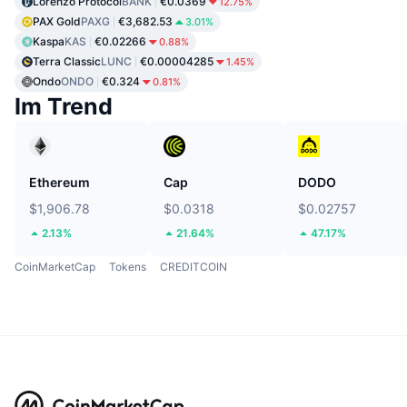
Lorenzo Protocol
BANK
€0.0369
12.75%
PAX Gold
PAXG
€3,682.53
3.01%
Kaspa
KAS
€0.02266
0.88%
Terra Classic
LUNC
€0.00004285
1.45%
Ondo
ONDO
€0.324
0.81%
Im Trend
Ethereum
Cap
DODO
$1,906.78
$0.0318
$0.02757
2.13%
21.64%
47.17%
CoinMarketCap
Tokens
CREDITCOIN