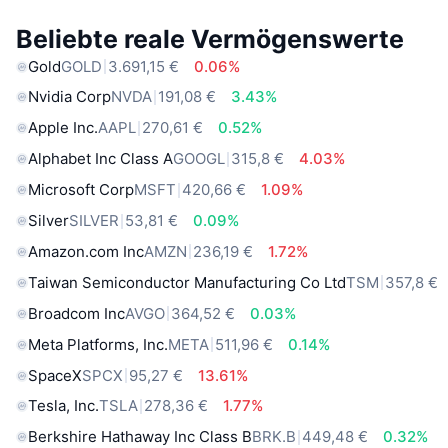
Beliebte reale Vermögenswerte
Gold
GOLD
3.691,15 €
0.06%
Nvidia Corp
NVDA
191,08 €
3.43%
Apple Inc.
AAPL
270,61 €
0.52%
Alphabet Inc Class A
GOOGL
315,8 €
4.03%
Microsoft Corp
MSFT
420,66 €
1.09%
Silver
SILVER
53,81 €
0.09%
Amazon.com Inc
AMZN
236,19 €
1.72%
Taiwan Semiconductor Manufacturing Co Ltd
TSM
357,8 €
Broadcom Inc
AVGO
364,52 €
0.03%
Meta Platforms, Inc.
META
511,96 €
0.14%
SpaceX
SPCX
95,27 €
13.61%
Tesla, Inc.
TSLA
278,36 €
1.77%
Berkshire Hathaway Inc Class B
BRK.B
449,48 €
0.32%