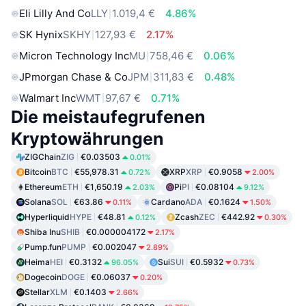
Eli Lilly And Co
LLY
1.019,4 €
4.86%
SK Hynix
SKHY
127,93 €
2.17%
Micron Technology Inc
MU
758,46 €
0.06%
JPmorgan Chase & Co
JPM
311,83 €
0.48%
Walmart Inc
WMT
97,67 €
0.71%
Die meistaufegrufenen
Kryptowährungen
ZIGChain
ZIG
€0.03503
0.01%
Bitcoin
BTC
€55,978.31
XRP
XRP
€0.9058
0.72%
2.00%
Ethereum
ETH
€1,650.19
Pi
PI
€0.08104
2.03%
9.12%
Solana
SOL
€63.86
Cardano
ADA
€0.1624
0.11%
1.50%
Hyperliquid
HYPE
€48.81
Zcash
ZEC
€442.92
0.12%
0.30%
Shiba Inu
SHIB
€0.000004172
2.17%
Pump.fun
PUMP
€0.002047
2.89%
Heima
HEI
€0.3132
Sui
SUI
€0.5932
96.05%
0.73%
Dogecoin
DOGE
€0.06037
0.20%
Stellar
XLM
€0.1403
2.66%