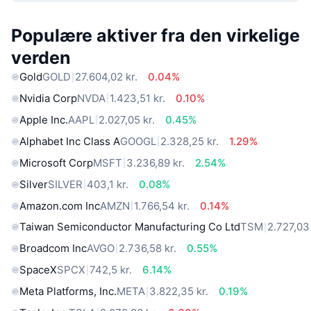
Populære aktiver fra den virkelige
verden
Gold
GOLD
27.604,02 kr.
0.04%
Nvidia Corp
NVDA
1.423,51 kr.
0.10%
Apple Inc.
AAPL
2.027,05 kr.
0.45%
Alphabet Inc Class A
GOOGL
2.328,25 kr.
1.29%
Microsoft Corp
MSFT
3.236,89 kr.
2.54%
Silver
SILVER
403,1 kr.
0.08%
Amazon.com Inc
AMZN
1.766,54 kr.
0.14%
Taiwan Semiconductor Manufacturing Co Ltd
TSM
2.727,03 
Broadcom Inc
AVGO
2.736,58 kr.
0.55%
SpaceX
SPCX
742,5 kr.
6.14%
Meta Platforms, Inc.
META
3.822,35 kr.
0.19%