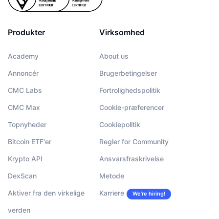
Produkter
Virksomhed
Academy
About us
Annoncér
Brugerbetingelser
CMC Labs
Fortrolighedspolitik
CMC Max
Cookie-præferencer
Topnyheder
Cookiepolitik
Bitcoin ETF'er
Regler for Community
Krypto API
Ansvarsfraskrivelse
DexScan
Metode
Aktiver fra den virkelige
Karriere
We’re hiring!
verden