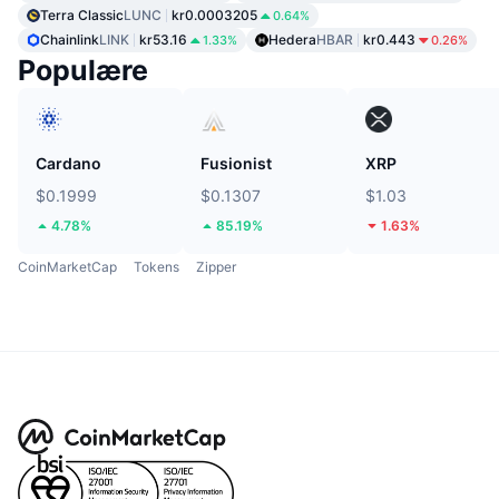
Terra Classic
LUNC
kr0.0003205
0.64%
Chainlink
LINK
kr53.16
Hedera
HBAR
kr0.443
1.33%
0.26%
Populære
Cardano
Fusionist
XRP
$0.1999
$0.1307
$1.03
4.78%
85.19%
1.63%
CoinMarketCap
Tokens
Zipper