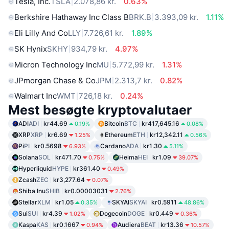
Tesla, Inc.
TSLA
2.078,86 kr.
0.63%
Berkshire Hathaway Inc Class B
BRK.B
3.393,09 kr.
1.11%
Eli Lilly And Co
LLY
7.726,61 kr.
1.89%
SK Hynix
SKHY
934,79 kr.
4.97%
Micron Technology Inc
MU
5.772,99 kr.
1.31%
JPmorgan Chase & Co
JPM
2.313,7 kr.
0.82%
Walmart Inc
WMT
726,18 kr.
0.24%
Mest besøgte kryptovalutaer
ADI
ADI
kr44.69
Bitcoin
BTC
kr417,645.16
0.19%
0.08%
XRP
XRP
kr6.69
Ethereum
ETH
kr12,342.11
1.25%
0.56%
Pi
PI
kr0.5698
Cardano
ADA
kr1.30
6.93%
5.11%
Solana
SOL
kr471.70
Heima
HEI
kr1.09
0.75%
39.07%
Hyperliquid
HYPE
kr361.40
0.49%
Zcash
ZEC
kr3,277.64
0.07%
Shiba Inu
SHIB
kr0.00003031
2.76%
Stellar
XLM
kr1.05
SKYAI
SKYAI
kr0.5911
0.35%
48.86%
Sui
SUI
kr4.39
Dogecoin
DOGE
kr0.449
1.02%
0.36%
Kaspa
KAS
kr0.1667
Audiera
BEAT
kr13.36
0.94%
10.57%