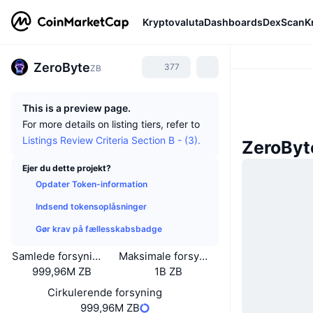
Kryptovaluta
Dashboards
DexScan
K
ZeroByte
377
ZB
This is a preview page.
For more details on listing tiers, refer to
Listings Review Criteria Section B - (3).
ZeroByt
Ejer du dette projekt?
Opdater Token-information
Indsend tokensoplåsninger
Gør krav på fællesskabsbadge
Samlede forsyning
Maksimale forsyning
999,96M ZB
1B ZB
Cirkulerende forsyning
999,96M ZB