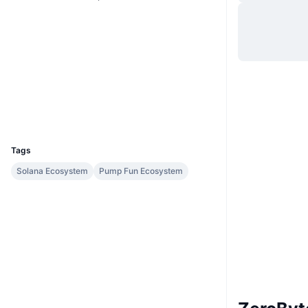
Hjemmeside
Website
Sociale medier
Kontrakter
H1hcBe...1kpump
Explorers
solscan.io
Wallets
UCID
34634
Tags
Solana Ecosystem
Pump Fun Ecosystem