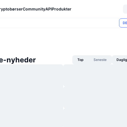
ryptobørser
Community
API
Produkter
DE
e-nyheder
Top
Seneste
Dagli