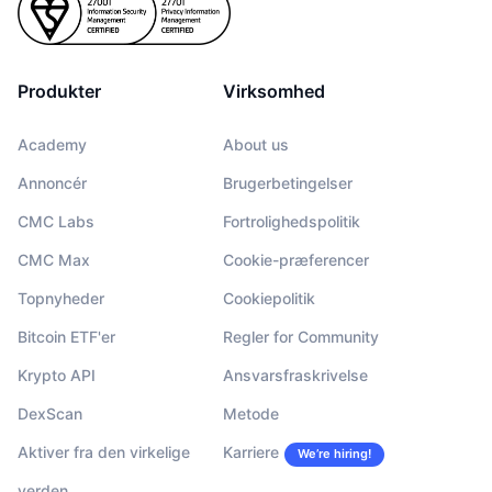
Produkter
Virksomhed
Academy
About us
Annoncér
Brugerbetingelser
CMC Labs
Fortrolighedspolitik
CMC Max
Cookie-præferencer
Topnyheder
Cookiepolitik
Bitcoin ETF'er
Regler for Community
Krypto API
Ansvarsfraskrivelse
DexScan
Metode
Aktiver fra den virkelige
Karriere
We’re hiring!
verden