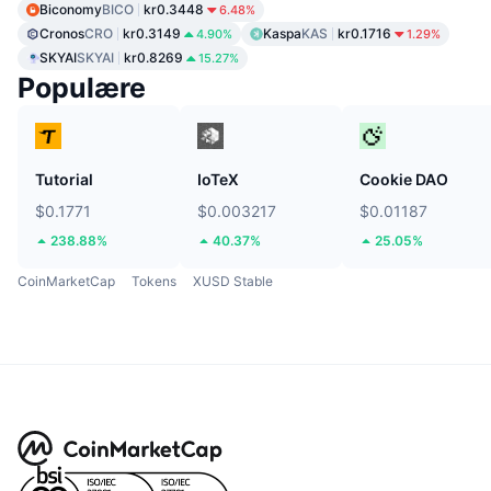
Biconomy
BICO
kr0.3448
6.48%
Cronos
CRO
kr0.3149
Kaspa
KAS
kr0.1716
4.90%
1.29%
SKYAI
SKYAI
kr0.8269
15.27%
Populære
Tutorial
IoTeX
Cookie DAO
$0.1771
$0.003217
$0.01187
238.88%
40.37%
25.05%
CoinMarketCap
Tokens
XUSD Stable