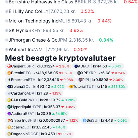
Berkshire Hathaway Inc Class B
BRK.B
3.372,25 kr.
0.54%
Eli Lilly And Co
LLY
7.670,23 kr.
0.52%
Micron Technology Inc
MU
5.691,43 kr.
0.44%
SK Hynix
SKHY
893,55 kr.
3.92%
JPmorgan Chase & Co
JPM
2.316,35 kr.
0.34%
Walmart Inc
WMT
722,96 kr.
0.20%
Mest besøgte kryptovalutaer
Casper
CSPR
kr0.01224
ADI
ADI
kr44.53
2.26%
0.04%
Bitcoin
BTC
kr418,968.05
XRP
XRP
kr6.68
0.28%
0.24%
Ethereum
ETH
kr12,384.16
Pi
PI
kr0.5808
0.08%
2.36%
Solana
SOL
kr493.42
Tutorial
TUT
kr1.15
2.02%
238.80%
Cardano
ADA
kr1.28
1.15%
PAX Gold
PAXG
kr28,119.72
0.20%
Hyperliquid
HYPE
kr353.37
0.05%
Audiera
BEAT
kr20.39
34.15%
Shiba Inu
SHIB
kr0.00002987
Sui
SUI
kr4.48
1.12%
0.09%
Zcash
ZEC
kr3,322.45
1.46%
Dogecoin
DOGE
kr0.4531
0.52%