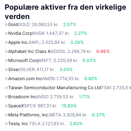
Populære aktiver fra den virkelige
verden
Gold
GOLD
28.080,53 kr.
2.07%
Nvidia Corp
NVDA
1.447,37 kr.
2.27%
Apple Inc.
AAPL
2.025,84 kr.
0.29%
Alphabet Inc Class A
GOOGL
2.294,78 kr.
0.96%
Microsoft Corp
MSFT
3.230,59 kr.
0.03%
Silver
SILVER
411,17 kr.
3.05%
Amazon.com Inc
AMZN
1.774,35 kr.
0.82%
Taiwan Semiconductor Manufacturing Co Ltd
TSM
2.720,5 k
Broadcom Inc
AVGO
2.759,53 kr.
1.71%
SpaceX
SPCX
867,31 kr.
15.83%
Meta Platforms, Inc.
META
3.826,94 kr.
0.37%
Tesla, Inc.
TSLA
2.127,83 kr.
2.83%