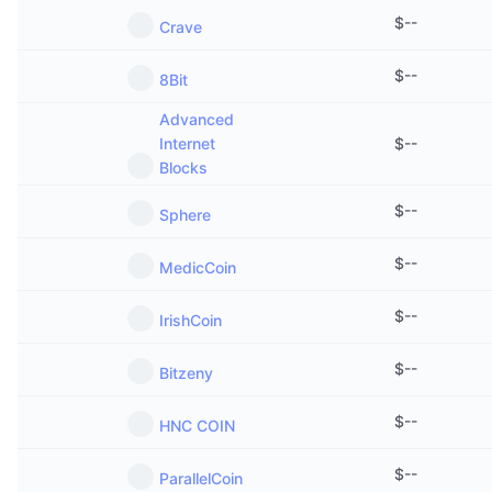
$
--
Crave
$
--
8Bit
Advanced
Internet
$
--
Blocks
$
--
Sphere
$
--
MedicCoin
$
--
IrishCoin
$
--
Bitzeny
$
--
HNC COIN
$
--
ParallelCoin