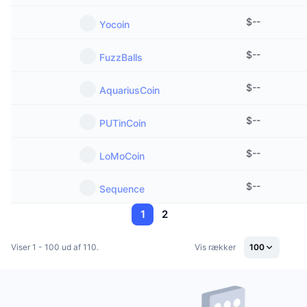
$
--
Yocoin
$
--
FuzzBalls
$
--
AquariusCoin
$
--
PUTinCoin
$
--
LoMoCoin
$
--
Sequence
1
2
Viser 1 - 100 ud af 110.
Vis rækker
100