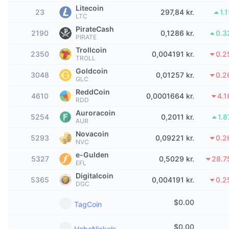
Tophandlere
Artikler
Indstrømninger/udstrømninger på børser
DEX API
Omregner
Litecoin
Leaderboards
Spot
23
297,84 kr.
1.
LTC
Stemning
PirateCash
Virksomhed
Nyhedsbrev
2190
0,1286 kr.
0.3
Indikatorer
Populære
Derivativer
PIRATE
Trollcoin
2350
Priser
0,004191 kr.
0.2
CMC Launch
Kommende
TROLL
Kryptofrygt- og Kryptogrådighedsindeks.
Goldcoin
3048
0,01257 kr.
0.2
Ressourcer
CMC Labs
GLC
Nylig tilføjet
Altcoin-sæsonindeks
ReddCoin
4610
0,0001664 kr.
4.
RDD
CMC Max
Vindere & Tabere
Markedscyklusindikatorer
Auroracoin
Dokumentation
5254
0,2011 kr.
1.
AUR
Topnyheder
Mest besøgte
Bitcoin-dominans
Novacoin
5293
0,09221 kr.
0.2
FAQ
NVC
Telegram-bot
e-Gulden
Community-stemning
CoinMarketCap 20-indeks
5327
0,5029 kr.
28.7
EFL
AI-integrationer
Digitalcoin
Annoncér
5365
0,004191 kr.
0.2
Blockchain-rangering
CoinMarketCap 100-indeks
DGC
CMC Agent Hub
$
0.00
TagCoin
Forudsigelsesmarkeder
ETF-pengestrømme
Side-widgets
Markedsplads for færdigheder
$
0.00
HoboNickels