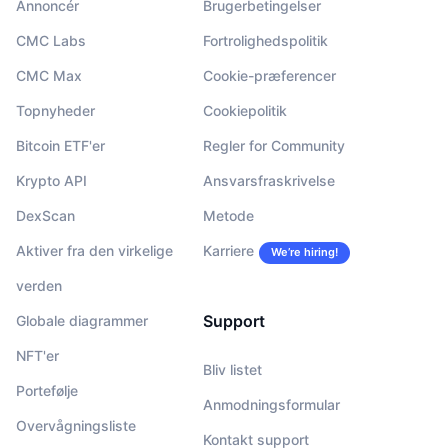
Annoncér
Brugerbetingelser
CMC Labs
Fortrolighedspolitik
CMC Max
Cookie-præferencer
Topnyheder
Cookiepolitik
Bitcoin ETF'er
Regler for Community
Krypto API
Ansvarsfraskrivelse
DexScan
Metode
Aktiver fra den virkelige
Karriere
We’re hiring!
verden
Support
Globale diagrammer
NFT'er
Bliv listet
Portefølje
Anmodningsformular
Overvågningsliste
Kontakt support