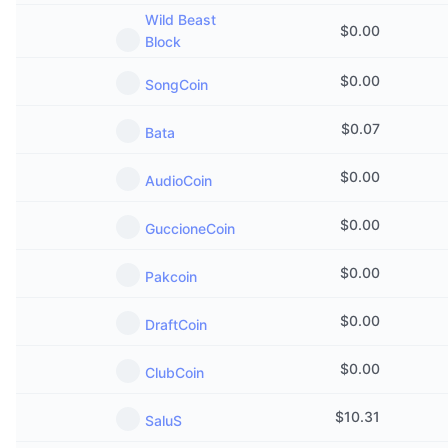
Kommende salg
Wild Beast
Finansieringsrenter
$
0.00
Lær og tjen
Block
$
0.00
SongCoin
Kalendere
$
0.07
Bata
ICO-kalender
$
0.00
AudioCoin
Begivenhedskalender
$
0.00
GuccioneCoin
$
0.00
Pakcoin
$
0.00
DraftCoin
$
0.00
ClubCoin
$
10.31
SaluS