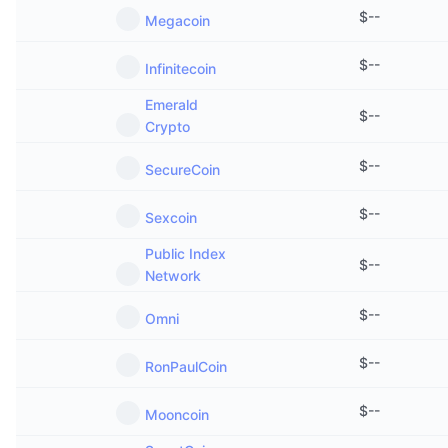
$
--
Megacoin
$
--
Infinitecoin
Emerald
$
--
Crypto
$
--
SecureCoin
$
--
Sexcoin
Public Index
$
--
Network
$
--
Omni
$
--
RonPaulCoin
$
--
Mooncoin