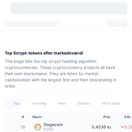
Kryptovaluta
Dashboards
Kryptovaluta
DexScan
Markeder
Rangering
Top Scrypt-tokens efter markedsværdi
This page lists the top scrypt hashing algorithm
Signaler
Kryptobørser
Kategorier
New
Markedsoversigt
cryptocurrencies. These cryptocurrency projects all have
their own blockchains. They are listed by market
Trending
Community
Historiske snapshots
Spotmarked
Centraliserede børser
capitalization with the largest first and then descending in
order.
Ny
Feeds
API
Tokenoplåsninger
Antal af kryptovalutaer
Spot
Top
Trending
New
Gainers
Most Visited
Vindere
Emner
Udbytte
Produkter
Bitcoin-reserver
Derivativer
API
#
Navn
Pris
24t.
Meme-udforsker
Lives
Aktiver fra den virkelige verden
BNB-reserver
Produkter
Krypto API
Decentrale børser
Dogecoin
10
0,4536 kr.
0.2
DOGE