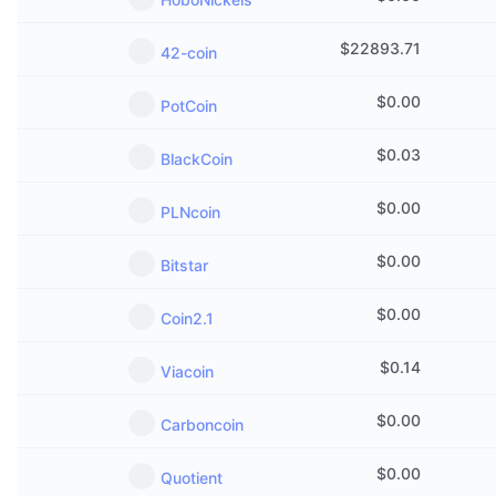
Populære
Krypto-ETF'er
Learn
CMC MCP
$
22893.71
42-coin
Ny
Bitcoin ETF'er
x402
Nyheder
$
0.00
PotCoin
Krypto
Ethereum ETF'er
Academy
$
0.03
BlackCoin
Politik
Teknisk analyse
Undersøgelser
$
0.00
PLNcoin
Sport
RSI
Videoer
$
0.00
Bitstar
Finans
MACD
Ordforklaring
$
0.00
Coin2.1
Teknologi
$
0.14
Derivativer
Kampagner
Viacoin
NFT
$
0.00
Oversigt
Airdrops
Carboncoin
Samlet NFT-statistikker
$
0.00
Likvidationer
Diamant-belønninger
Quotient