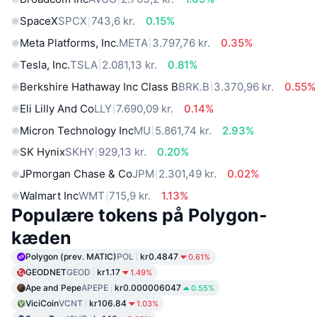
SpaceX
SPCX
743,6 kr.
0.15%
Meta Platforms, Inc.
META
3.797,76 kr.
0.35%
Tesla, Inc.
TSLA
2.081,13 kr.
0.81%
Berkshire Hathaway Inc Class B
BRK.B
3.370,96 kr.
0.55%
Eli Lilly And Co
LLY
7.690,09 kr.
0.14%
Micron Technology Inc
MU
5.861,74 kr.
2.93%
SK Hynix
SKHY
929,13 kr.
0.20%
JPmorgan Chase & Co
JPM
2.301,49 kr.
0.02%
Walmart Inc
WMT
715,9 kr.
1.13%
Populære tokens på Polygon-
kæden
Polygon (prev. MATIC)
POL
kr0.4847
0.61%
GEODNET
GEOD
kr1.17
1.49%
Ape and Pepe
APEPE
kr0.000006047
0.55%
ViciCoin
VCNT
kr106.84
1.03%