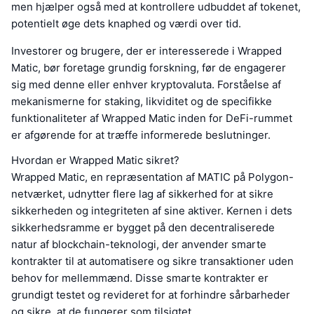
men hjælper også med at kontrollere udbuddet af tokenet,
potentielt øge dets knaphed og værdi over tid.
Investorer og brugere, der er interesserede i Wrapped
Matic, bør foretage grundig forskning, før de engagerer
sig med denne eller enhver kryptovaluta. Forståelse af
mekanismerne for staking, likviditet og de specifikke
funktionaliteter af Wrapped Matic inden for DeFi-rummet
er afgørende for at træffe informerede beslutninger.
Hvordan er Wrapped Matic sikret?
Wrapped Matic, en repræsentation af MATIC på Polygon-
netværket, udnytter flere lag af sikkerhed for at sikre
sikkerheden og integriteten af sine aktiver. Kernen i dets
sikkerhedsramme er bygget på den decentraliserede
natur af blockchain-teknologi, der anvender smarte
kontrakter til at automatisere og sikre transaktioner uden
behov for mellemmænd. Disse smarte kontrakter er
grundigt testet og revideret for at forhindre sårbarheder
og sikre, at de fungerer som tilsigtet.