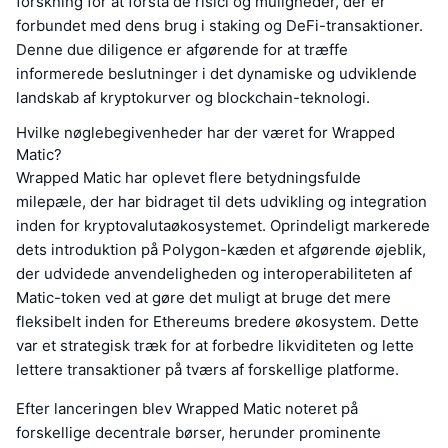
forskning for at forstå de risici og muligheder, der er
forbundet med dens brug i staking og DeFi-transaktioner.
Denne due diligence er afgørende for at træffe
informerede beslutninger i det dynamiske og udviklende
landskab af kryptokurver og blockchain-teknologi.
Hvilke nøglebegivenheder har der været for Wrapped
Matic?
Wrapped Matic har oplevet flere betydningsfulde
milepæle, der har bidraget til dets udvikling og integration
inden for kryptovalutaøkosystemet. Oprindeligt markerede
dets introduktion på Polygon-kæden et afgørende øjeblik,
der udvidede anvendeligheden og interoperabiliteten af
Matic-token ved at gøre det muligt at bruge det mere
fleksibelt inden for Ethereums bredere økosystem. Dette
var et strategisk træk for at forbedre likviditeten og lette
lettere transaktioner på tværs af forskellige platforme.
Efter lanceringen blev Wrapped Matic noteret på
forskellige decentrale børser, herunder prominente