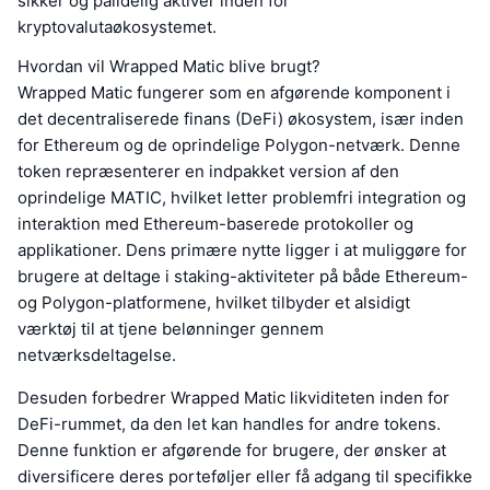
sikker og pålidelig aktiver inden for
kryptovalutaøkosystemet.
Hvordan vil Wrapped Matic blive brugt?
Wrapped Matic fungerer som en afgørende komponent i
det decentraliserede finans (DeFi) økosystem, især inden
for Ethereum og de oprindelige Polygon-netværk. Denne
token repræsenterer en indpakket version af den
oprindelige MATIC, hvilket letter problemfri integration og
interaktion med Ethereum-baserede protokoller og
applikationer. Dens primære nytte ligger i at muliggøre for
brugere at deltage i staking-aktiviteter på både Ethereum-
og Polygon-platformene, hvilket tilbyder et alsidigt
værktøj til at tjene belønninger gennem
netværksdeltagelse.
Desuden forbedrer Wrapped Matic likviditeten inden for
DeFi-rummet, da den let kan handles for andre tokens.
Denne funktion er afgørende for brugere, der ønsker at
diversificere deres porteføljer eller få adgang til specifikke