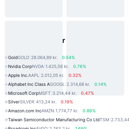
Populære aktiver fra den virkelige
verden
Gold
GOLD
28.064,89 kr.
0.54%
Nvidia Corp
NVDA
1.425,58 kr.
0.76%
Apple Inc.
AAPL
2.012,05 kr.
0.32%
Alphabet Inc Class A
GOOGL
2.314,68 kr.
0.14%
Microsoft Corp
MSFT
3.214,44 kr.
0.47%
Silver
SILVER
413,24 kr.
0.19%
Amazon.com Inc
AMZN
1.774,77 kr.
0.89%
Taiwan Semiconductor Manufacturing Co Ltd
TSM
2.733,44
Broadcom Inc
AVGO
2.763,2 kr.
1.69%