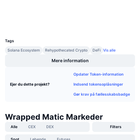
Explorers
Kommende salg
Finansieringsrenter
Lær og tjen
Wallets
UCID
Kalendere
8925
Tags
ICO-kalender
Solana Ecosystem
Rehypothecated Crypto
DeFi
Vis alle
Begivenhedskalender
Mere information
Opdater Token-information
Indsend tokensoplåsninger
Ejer du dette projekt?
Gør krav på fællesskabsbadge
Wrapped Matic Markeder
Alle
CEX
DEX
Filters
Spot
Løbende
Futures