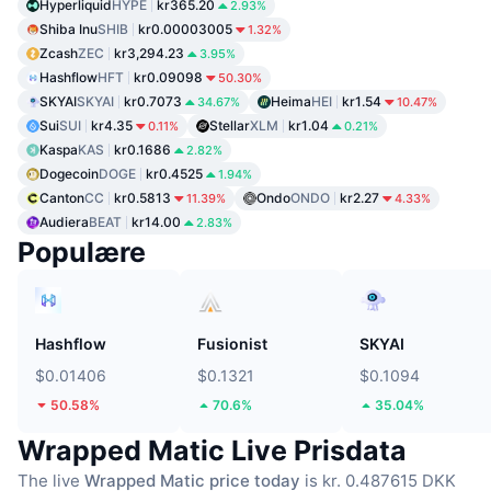
Hyperliquid
HYPE
kr365.20
2.93%
Shiba Inu
SHIB
kr0.00003005
1.32%
Zcash
ZEC
kr3,294.23
3.95%
Hashflow
HFT
kr0.09098
50.30%
SKYAI
SKYAI
kr0.7073
Heima
HEI
kr1.54
34.67%
10.47%
Sui
SUI
kr4.35
Stellar
XLM
kr1.04
0.11%
0.21%
Kaspa
KAS
kr0.1686
2.82%
Dogecoin
DOGE
kr0.4525
1.94%
Canton
CC
kr0.5813
Ondo
ONDO
kr2.27
11.39%
4.33%
Audiera
BEAT
kr14.00
2.83%
Populære
Hashflow
Fusionist
SKYAI
$0.01406
$0.1321
$0.1094
50.58%
70.6%
35.04%
Wrapped Matic Live Prisdata
The live
Wrapped Matic price today
is kr. 0.487615 DKK