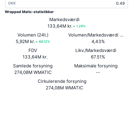
DKK
Populære
Krypto-ETF'er
Learn
CMC MCP
Wrapped Matic-statistikker
Ny
Markedsværdi
Bitcoin ETF'er
x402
Nyheder
133,64M kr.
1.29%
Krypto
Ethereum ETF'er
Volumen (24t.)
Volumen/Markedsværdi (24 ti
Academy
5,92M kr.
4,43%
68.12%
Politik
FDV
Likv./Markedsværdi
Teknisk analyse
Undersøgelser
133,64M kr.
67.51%
Sport
Samlede forsyning
Maksimale forsyning
RSI
Videoer
274,08M WMATIC
--
Finans
MACD
Cirkulerende forsyning
Ordforklaring
274,08M WMATIC
Teknologi
Hjemmeside
Website
Derivativer
Kampagner
0xc836...8Ddd39
NFT
Kontrakter
Oversigt
Airdrops
3.6
Bedømmelse (CertiK)
Samlet NFT-statistikker
Likvidationer
Diamant-belønninger
polygonscan.com