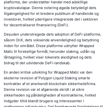
platforme, der understøtter handel med adskillige
kryptovalutapar. Denne notering øgede betydeligt dets
tilgængelighed for et bredere publikum af handlende og
investorer, hvilket yderligere integrerede det i sektoren
for decentraliseret finansiering (DeFi).
Desuden understregede dets adoption af DeFi-platforme,
såsom OnX, dets voksende anvendelighed og betydning
inden for området. Disse platforme udnytter Wrapped
Matic til forskellige formål, herunder staking, udlån og
låntagning, hvilket viser tokenets alsidighed og dets
bidrag til det udvidende DeFi-landskab.
En anden kritisk udvikling for Wrapped Matic var den
eksterne revision af Polygon Liquid Staking smarte
kontrakter af et anerkendt blockchain sikkerhedsfirma.
Denne revision var et afgørende skridt i at sikre
sikkerheden og pålideligheden af kontrakterne, hvilket
indgyder tillid blandt brugere og interessenter i
platformens infrastruktur. Det fremhævede forpligtelsen til