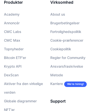
Produkter
Virksomhed
Academy
About us
Annoncér
Brugerbetingelser
CMC Labs
Fortrolighedspolitik
CMC Max
Cookie-præferencer
Topnyheder
Cookiepolitik
Bitcoin ETF'er
Regler for Community
Krypto API
Ansvarsfraskrivelse
DexScan
Metode
Aktiver fra den virkelige
Karriere
We’re hiring!
verden
Support
Globale diagrammer
NFT'er