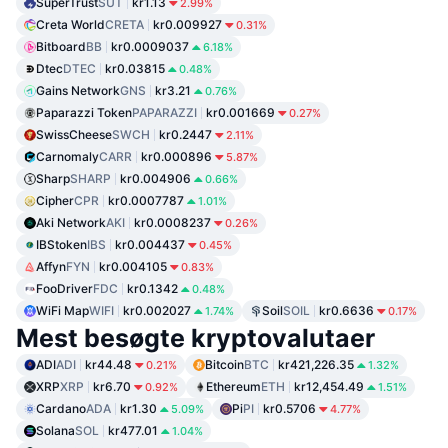
SuperTrust
SUT
kr1.13
2.99%
Creta World
CRETA
kr0.009927
0.31%
Bitboard
BB
kr0.0009037
6.18%
Dtec
DTEC
kr0.03815
0.48%
Gains Network
GNS
kr3.21
0.76%
Paparazzi Token
PAPARAZZI
kr0.001669
0.27%
SwissCheese
SWCH
kr0.2447
2.11%
Carnomaly
CARR
kr0.000896
5.87%
Sharp
SHARP
kr0.004906
0.66%
Cipher
CPR
kr0.0007787
1.01%
Aki Network
AKI
kr0.0008237
0.26%
IBStoken
IBS
kr0.004437
0.45%
Affyn
FYN
kr0.004105
0.83%
FooDriver
FDC
kr0.1342
0.48%
WiFi Map
WIFI
kr0.002027
Soil
SOIL
kr0.6636
1.74%
0.17%
Mest besøgte kryptovalutaer
ADI
ADI
kr44.48
Bitcoin
BTC
kr421,226.35
0.21%
1.32%
XRP
XRP
kr6.70
Ethereum
ETH
kr12,454.49
0.92%
1.51%
Cardano
ADA
kr1.30
Pi
PI
kr0.5706
5.09%
4.77%
Solana
SOL
kr477.01
1.04%