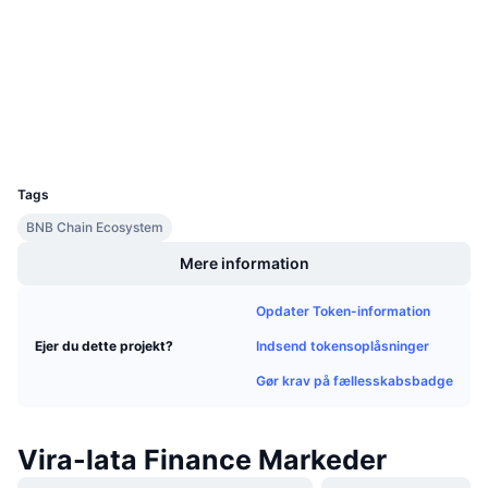
0x4c79...e28344
Kommende salg
3.3
Bedømmelse (CertiK)
Finansieringsrenter
Lær og tjen
Audits
Explorers
bscscan.com
Kalendere
Wallets
UCID
ICO-kalender
9413
Tags
Begivenhedskalender
BNB Chain Ecosystem
Mere information
Opdater Token-information
Indsend tokensoplåsninger
Ejer du dette projekt?
Gør krav på fællesskabsbadge
Vira-lata Finance Markeder