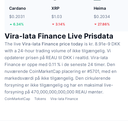
Cardano
XRP
Heima
$0.2031
$1.03
$0.2034
6.34%
3.14%
27.86%
Vira-lata Finance Live Prisdata
The live
Vira-lata Finance price today
is kr. 8.91e-9 DKK
with a 24-hour trading volume of ikke tilgængelig.
Vi
opdaterer prisen på REAU til DKK i realtid.
Vira-lata
Finance er oppe med 0.11 % i de seneste 24 timer.
Den
nuværende CoinMarketCap placering er #5701, med en
markedsværdi på ikke tilgængelig.
Den cirkulerende
forsyning er ikke tilgængelig
og har en maksimal live-
forsyning på 470,000,000,000,000 REAU mønter.
CoinMarketCap
Tokens
Vira-lata Finance