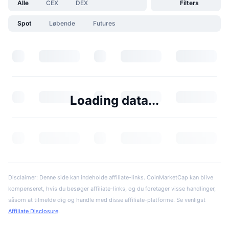
Alle
CEX
DEX
Filters
Spot
Løbende
Futures
Loading data...
Disclaimer: Denne side kan indeholde affiliate-links. CoinMarketCap kan blive
kompenseret, hvis du besøger affiliate-links, og du foretager visse handlinger,
såsom at tilmelde dig og handle med disse affiliate-platforme. Se venligst
Affiliate Disclosure
.