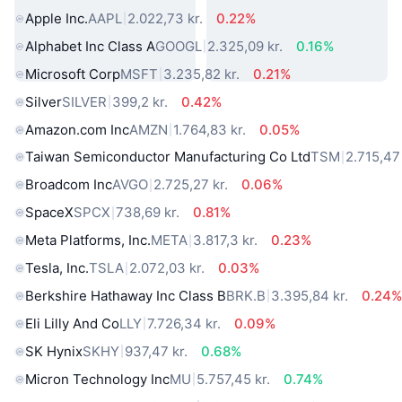
Apple Inc.
AAPL
2.022,73 kr.
0.22%
Alphabet Inc Class A
GOOGL
2.325,09 kr.
0.16%
Microsoft Corp
MSFT
3.235,82 kr.
0.21%
Silver
SILVER
399,2 kr.
0.42%
Amazon.com Inc
AMZN
1.764,83 kr.
0.05%
Taiwan Semiconductor Manufacturing Co Ltd
TSM
2.715,47 
Broadcom Inc
AVGO
2.725,27 kr.
0.06%
SpaceX
SPCX
738,69 kr.
0.81%
Meta Platforms, Inc.
META
3.817,3 kr.
0.23%
Tesla, Inc.
TSLA
2.072,03 kr.
0.03%
Berkshire Hathaway Inc Class B
BRK.B
3.395,84 kr.
0.24
Eli Lilly And Co
LLY
7.726,34 kr.
0.09%
SK Hynix
SKHY
937,47 kr.
0.68%
Micron Technology Inc
MU
5.757,45 kr.
0.74%