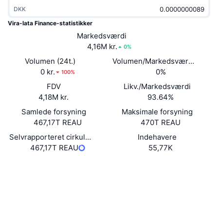
Populære
Krypto-ETF'er
DKK
Learn
CMC MCP
Vira-lata Finance-statistikker
Ny
Bitcoin ETF'er
Markedsværdi
x402
Nyheder
4,16M kr.
0%
Krypto
Ethereum ETF'er
Volumen (24t.)
Volumen/Markedsværdi (24 ti
Academy
0 kr.
0%
100%
Politik
Teknisk analyse
FDV
Likv./Markedsværdi
Undersøgelser
4,18M kr.
93.64%
Sport
RSI
Videoer
Samlede forsyning
Maksimale forsyning
467,17T REAU
470T REAU
Finans
MACD
Ordforklaring
Selvrapporteret cirkulerende forsyning
Indehavere
467,17T REAU
55,77K
Teknologi
Derivativer
Kampagner
Website
Hjemmeside
NFT
Oversigt
Airdrops
Sociale medier
Samlet NFT-statistikker
Likvidationer
Diamant-belønninger
Kontrakter