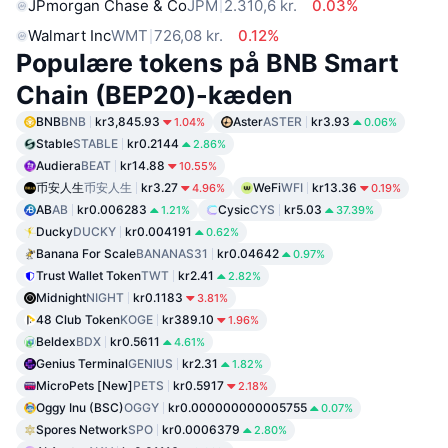
JPmorgan Chase & Co
JPM
2.310,6 kr.
0.03%
Walmart Inc
WMT
726,08 kr.
0.12%
Populære tokens på BNB Smart
Chain (BEP20)-kæden
BNB
BNB
kr3,845.93
Aster
ASTER
kr3.93
1.04%
0.06%
Stable
STABLE
kr0.2144
2.86%
Audiera
BEAT
kr14.88
10.55%
币安人生
币安人生
kr3.27
WeFi
WFI
kr13.36
4.96%
0.19%
AB
AB
kr0.006283
Cysic
CYS
kr5.03
1.21%
37.39%
Ducky
DUCKY
kr0.004191
0.62%
Banana For Scale
BANANAS31
kr0.04642
0.97%
Trust Wallet Token
TWT
kr2.41
2.82%
Midnight
NIGHT
kr0.1183
3.81%
48 Club Token
KOGE
kr389.10
1.96%
Beldex
BDX
kr0.5611
4.61%
Genius Terminal
GENIUS
kr2.31
1.82%
MicroPets [New]
PETS
kr0.5917
2.18%
Oggy Inu (BSC)
OGGY
kr0.000000000005755
0.07%
Spores Network
SPO
kr0.0006379
2.80%