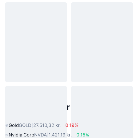
Populære aktiver fra den virkelige
verden
Gold
GOLD
27.510,32 kr.
0.19%
Nvidia Corp
NVDA
1.421,19 kr.
0.15%