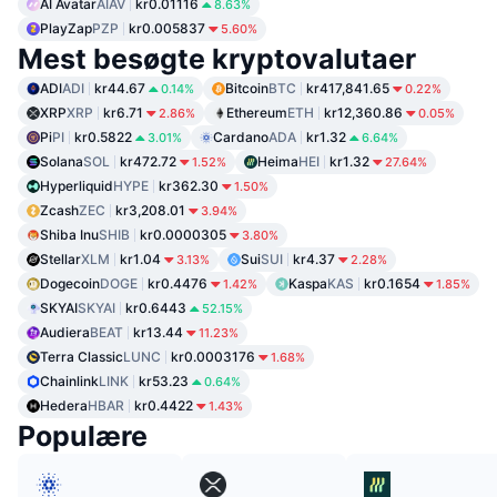
AI Avatar
AIAV
kr0.01116
8.63%
PlayZap
PZP
kr0.005837
5.60%
Mest besøgte kryptovalutaer
ADI
ADI
kr44.67
Bitcoin
BTC
kr417,841.65
0.14%
0.22%
XRP
XRP
kr6.71
Ethereum
ETH
kr12,360.86
2.86%
0.05%
Pi
PI
kr0.5822
Cardano
ADA
kr1.32
3.01%
6.64%
Solana
SOL
kr472.72
Heima
HEI
kr1.32
1.52%
27.64%
Hyperliquid
HYPE
kr362.30
1.50%
Zcash
ZEC
kr3,208.01
3.94%
Shiba Inu
SHIB
kr0.0000305
3.80%
Stellar
XLM
kr1.04
Sui
SUI
kr4.37
3.13%
2.28%
Dogecoin
DOGE
kr0.4476
Kaspa
KAS
kr0.1654
1.42%
1.85%
SKYAI
SKYAI
kr0.6443
52.15%
Audiera
BEAT
kr13.44
11.23%
Terra Classic
LUNC
kr0.0003176
1.68%
Chainlink
LINK
kr53.23
0.64%
Hedera
HBAR
kr0.4422
1.43%
Populære