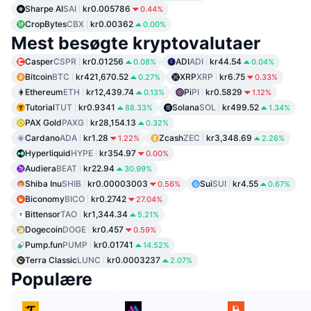
Sharpe AI
SAI
kr0.005786
0.44%
CropBytes
CBX
kr0.00362
0.00%
Mest besøgte kryptovalutaer
Casper
CSPR
kr0.01256
ADI
ADI
kr44.54
0.08%
0.04%
Bitcoin
BTC
kr421,670.52
XRP
XRP
kr6.75
0.27%
0.33%
Ethereum
ETH
kr12,439.74
Pi
PI
kr0.5829
0.13%
1.12%
Tutorial
TUT
kr0.9341
Solana
SOL
kr499.52
88.33%
1.34%
PAX Gold
PAXG
kr28,154.13
0.32%
Cardano
ADA
kr1.28
Zcash
ZEC
kr3,348.69
1.22%
2.26%
Hyperliquid
HYPE
kr354.97
0.00%
Audiera
BEAT
kr22.94
30.99%
Shiba Inu
SHIB
kr0.00003003
Sui
SUI
kr4.55
0.56%
0.67%
Biconomy
BICO
kr0.2742
27.04%
Bittensor
TAO
kr1,344.34
5.21%
Dogecoin
DOGE
kr0.457
0.59%
Pump.fun
PUMP
kr0.01741
14.52%
Terra Classic
LUNC
kr0.0003237
2.07%
Populære