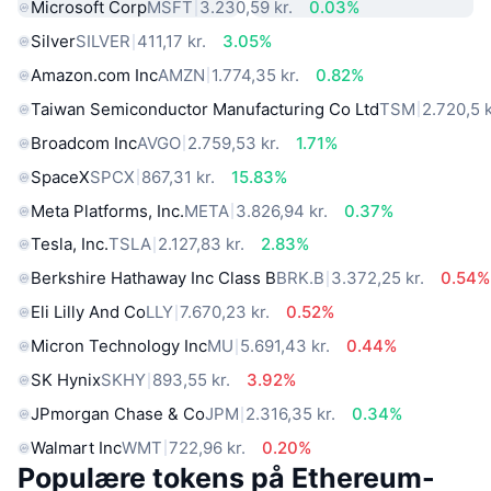
Microsoft Corp
MSFT
3.230,59 kr.
0.03%
Silver
SILVER
411,17 kr.
3.05%
Amazon.com Inc
AMZN
1.774,35 kr.
0.82%
Taiwan Semiconductor Manufacturing Co Ltd
TSM
2.720,5 k
Broadcom Inc
AVGO
2.759,53 kr.
1.71%
SpaceX
SPCX
867,31 kr.
15.83%
Meta Platforms, Inc.
META
3.826,94 kr.
0.37%
Tesla, Inc.
TSLA
2.127,83 kr.
2.83%
Berkshire Hathaway Inc Class B
BRK.B
3.372,25 kr.
0.54%
Eli Lilly And Co
LLY
7.670,23 kr.
0.52%
Micron Technology Inc
MU
5.691,43 kr.
0.44%
SK Hynix
SKHY
893,55 kr.
3.92%
JPmorgan Chase & Co
JPM
2.316,35 kr.
0.34%
Walmart Inc
WMT
722,96 kr.
0.20%
Populære tokens på Ethereum-