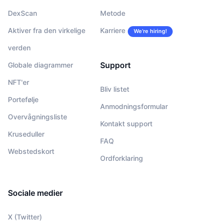
DexScan
Metode
Aktiver fra den virkelige
Karriere
We’re hiring!
verden
Support
Globale diagrammer
NFT'er
Bliv listet
Portefølje
Anmodningsformular
Overvågningsliste
Kontakt support
Kruseduller
FAQ
Webstedskort
Ordforklaring
Sociale medier
X (Twitter)