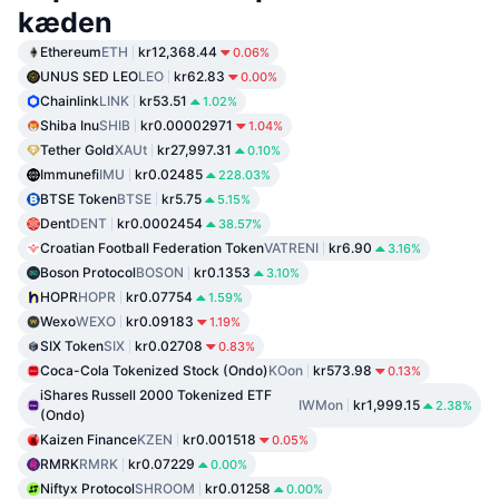
kæden
Ethereum
ETH
kr12,368.44
0.06%
UNUS SED LEO
LEO
kr62.83
0.00%
Chainlink
LINK
kr53.51
1.02%
Shiba Inu
SHIB
kr0.00002971
1.04%
Tether Gold
XAUt
kr27,997.31
0.10%
Immunefi
IMU
kr0.02485
228.03%
BTSE Token
BTSE
kr5.75
5.15%
Dent
DENT
kr0.0002454
38.57%
Croatian Football Federation Token
VATRENI
kr6.90
3.16%
Boson Protocol
BOSON
kr0.1353
3.10%
HOPR
HOPR
kr0.07754
1.59%
Wexo
WEXO
kr0.09183
1.19%
SIX Token
SIX
kr0.02708
0.83%
Coca-Cola Tokenized Stock (Ondo)
KOon
kr573.98
0.13%
iShares Russell 2000 Tokenized ETF
IWMon
kr1,999.15
2.38%
(Ondo)
Kaizen Finance
KZEN
kr0.001518
0.05%
RMRK
RMRK
kr0.07229
0.00%
Niftyx Protocol
SHROOM
kr0.01258
0.00%