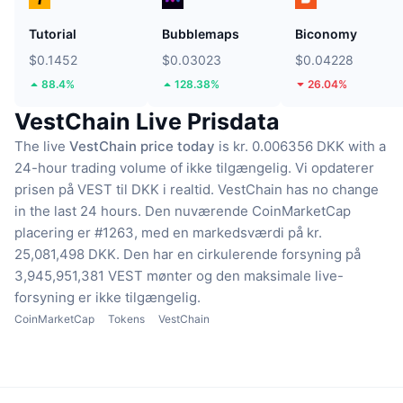
Tutorial
Bubblemaps
Biconomy
$0.1452
$0.03023
$0.04228
88.4%
128.38%
26.04%
VestChain Live Prisdata
The live
VestChain price today
is kr. 0.006356 DKK with a
24-hour trading volume of ikke tilgængelig.
Vi opdaterer
prisen på VEST til DKK i realtid.
VestChain has no change
in the last 24 hours.
Den nuværende CoinMarketCap
placering er #1263, med en markedsværdi på kr.
25,081,498 DKK.
Den har en cirkulerende forsyning på
3,945,951,381 VEST mønter
og den maksimale live-
forsyning er ikke tilgængelig.
CoinMarketCap
Tokens
VestChain