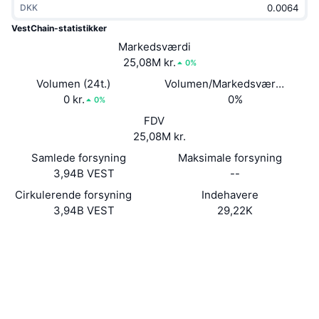
DKK
Populære
Krypto-ETF'er
Learn
CMC MCP
VestChain-statistikker
Ny
Markedsværdi
Bitcoin ETF'er
x402
Nyheder
25,08M kr.
0%
Krypto
Ethereum ETF'er
Volumen (24t.)
Volumen/Markedsværdi (24 ti
Academy
0 kr.
0%
0%
Politik
FDV
Teknisk analyse
Undersøgelser
25,08M kr.
Sport
Samlede forsyning
Maksimale forsyning
RSI
Videoer
3,94B VEST
--
Finans
MACD
Cirkulerende forsyning
Indehavere
Ordforklaring
3,94B VEST
29,22K
Teknologi
Hjemmeside
Website
Derivativer
Kampagner
Sociale medier
NFT
Oversigt
Airdrops
Kontrakter
0x37f0...12bdb6
3.1
Bedømmelse (CertiK)
Samlet NFT-statistikker
Likvidationer
Diamant-belønninger
etherscan.io