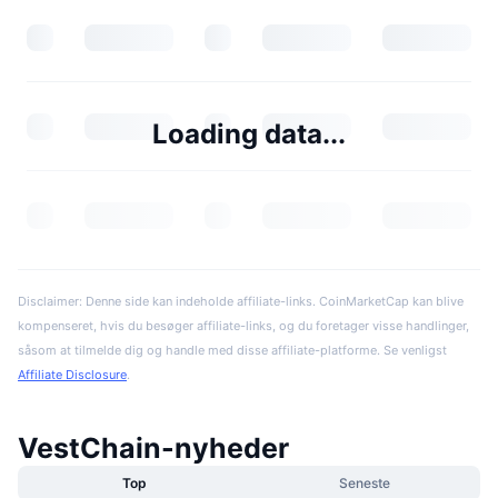
Loading data...
Disclaimer: Denne side kan indeholde affiliate-links. CoinMarketCap kan blive
kompenseret, hvis du besøger affiliate-links, og du foretager visse handlinger,
såsom at tilmelde dig og handle med disse affiliate-platforme. Se venligst
Affiliate Disclosure
.
VestChain-nyheder
Top
Seneste