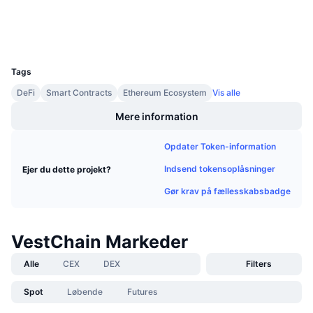
Explorers
Kommende salg
Finansieringsrenter
Lær og tjen
Wallets
UCID
3607
Kalendere
Tags
DeFi
Smart Contracts
Ethereum Ecosystem
Vis alle
ICO-kalender
Mere information
Begivenhedskalender
Opdater Token-information
Indsend tokensoplåsninger
Ejer du dette projekt?
Gør krav på fællesskabsbadge
VestChain Markeder
Alle
CEX
DEX
Filters
Spot
Løbende
Futures