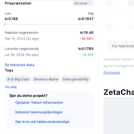
Prispræstation
24 timer
Lav
Høj
kr0.188
kr0.1937
Højeste nogensinde
kr18.46
Feb 15, 2024
(
2y ago
)
-98.98
%
Vis fuld bre
Laveste nogensinde
kr0.1785
Jul 29, 2026
(
9d ago
)
+
5.41
%
Disclaimer: Denne s
Se historisk data
og du foretager vis
Tags
Disclosure
.
AI & Big Data
Binance Alpha
Interoperability
Vis alle
ZetaCha
Ejer du dette projekt?
Opdater Token-information
Indsend tokensoplåsninger
Gør krav på fællesskabsbadge