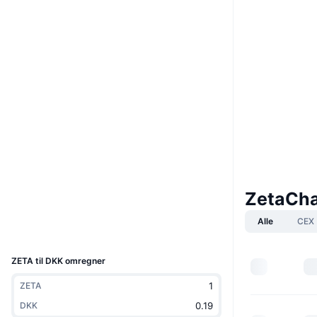
Boost
Website
Whitepaper
Hjemmeside
Sociale medier
0xf091...2e9cc8
Kontrakter
Audits
explorer.zetachain.com
Explorers
ZetaCha
Wallets
Alle
CEX
UCID
21259
ZETA til DKK omregner
ZETA
DKK