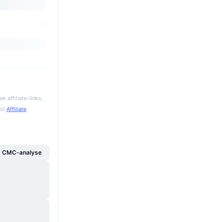
 affiliate-links,
gst
Affiliate
g CMC-analyse