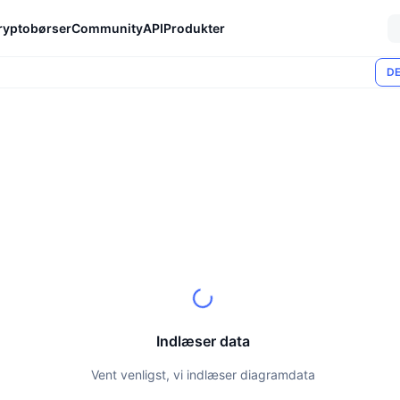
ryptobørser
Community
API
Produkter
DE
Indlæser data
Vent venligst, vi indlæser diagramdata