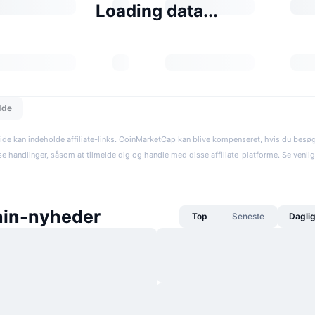
Loading data...
dde
ide kan indeholde affiliate-links. CoinMarketCap kan blive kompenseret, hvis du besøger
se handlinger, såsom at tilmelde dig og handle med disse affiliate-platforme. Se venli
in-nyheder
Top
Seneste
Dagli