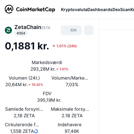
Kryptovaluta
Dashboards
DexScan
K
ZetaChain
ZETA
65K
#354
0,1881 kr.
1.01%
(
24h
)
Markedsværdi
293,28M kr.
1.01%
Volumen (24t.)
Volumen/Markedsværdi (24 timer)
20,64M kr.
7,03%
19.42%
FDV
395,19M kr.
Samlede forsyning
Maksimale forsyning
2,1B ZETA
2.1B ZETA
Cirkulerende forsyning
Indehavere
1,55B ZETA
97,46K