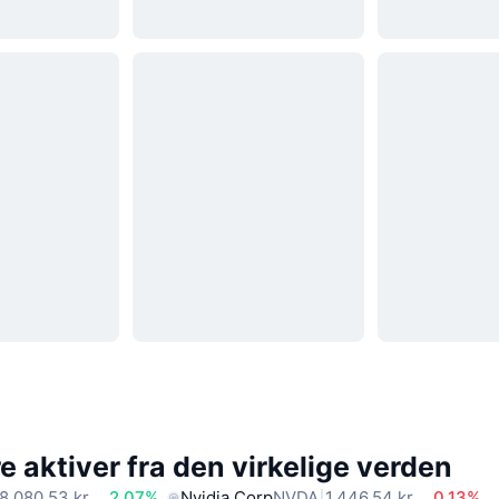
 aktiver fra den virkelige verden
8.080,53 kr.
2.07%
Nvidia Corp
NVDA
1.446,54 kr.
0.13%