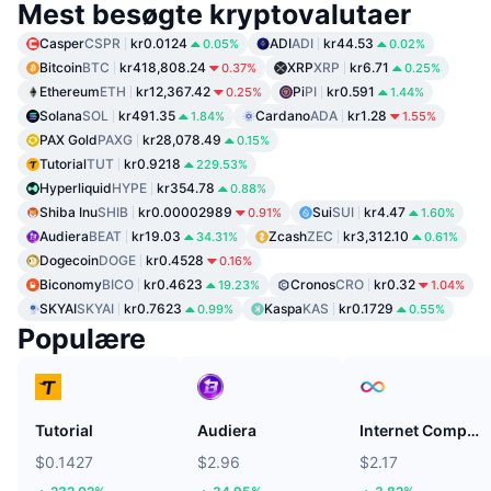
Mest besøgte kryptovalutaer
Casper
CSPR
kr0.0124
ADI
ADI
kr44.53
0.05%
0.02%
Bitcoin
BTC
kr418,808.24
XRP
XRP
kr6.71
0.37%
0.25%
Ethereum
ETH
kr12,367.42
Pi
PI
kr0.591
0.25%
1.44%
Solana
SOL
kr491.35
Cardano
ADA
kr1.28
1.84%
1.55%
PAX Gold
PAXG
kr28,078.49
0.15%
Tutorial
TUT
kr0.9218
229.53%
Hyperliquid
HYPE
kr354.78
0.88%
Shiba Inu
SHIB
kr0.00002989
Sui
SUI
kr4.47
0.91%
1.60%
Audiera
BEAT
kr19.03
Zcash
ZEC
kr3,312.10
34.31%
0.61%
Dogecoin
DOGE
kr0.4528
0.16%
Biconomy
BICO
kr0.4623
Cronos
CRO
kr0.32
19.23%
1.04%
SKYAI
SKYAI
kr0.7623
Kaspa
KAS
kr0.1729
0.99%
0.55%
Populære
Tutorial
Audiera
Internet Computer
$0.1427
$2.96
$2.17