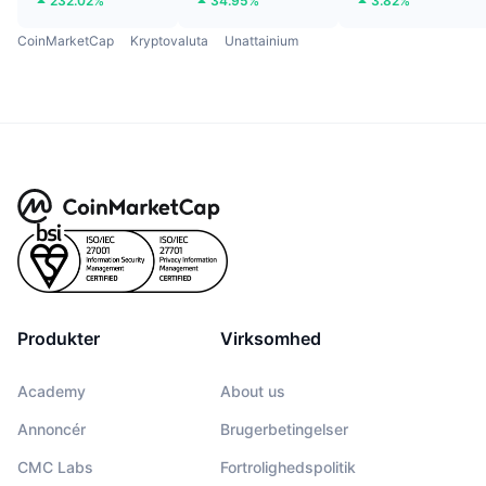
232.02%
34.95%
3.82%
CoinMarketCap
Kryptovaluta
Unattainium
Produkter
Virksomhed
Academy
About us
Annoncér
Brugerbetingelser
CMC Labs
Fortrolighedspolitik