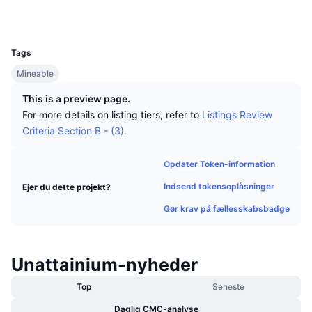
Tophandlere
Artikler
Indstrømninger/udstrømninger på børser
DEX API
Omregner
Explorers
chainz.cryptoid.info
Leaderboards
Spot
UCID
523
Stemning
Virksomhed
Nyhedsbrev
Indikatorer
Populære
Derivativer
Tags
Priser
Mineable
CMC Launch
Kommende
Kryptofrygt- og Kryptogrådighedsindeks.
This is a preview page.
Ressourcer
CMC Labs
Nylig tilføjet
Altcoin-sæsonindeks
For more details on listing tiers, refer to
Listings Review
Criteria Section B - (3).
CMC Max
Vindere & Tabere
Markedscyklusindikatorer
Dokumentation
Opdater Token-information
Topnyheder
Mest besøgte
Bitcoin-dominans
Indsend tokensoplåsninger
Ejer du dette projekt?
FAQ
Telegram-bot
Gør krav på fællesskabsbadge
Community-stemning
CoinMarketCap 20-indeks
AI-integrationer
Annoncér
Blockchain-rangering
CoinMarketCap 100-indeks
Unattainium-nyheder
CMC Agent Hub
Top
Seneste
Forudsigelsesmarkeder
ETF-pengestrømme
Side-widgets
Markedsplads for færdigheder
Daglig CMC-analyse