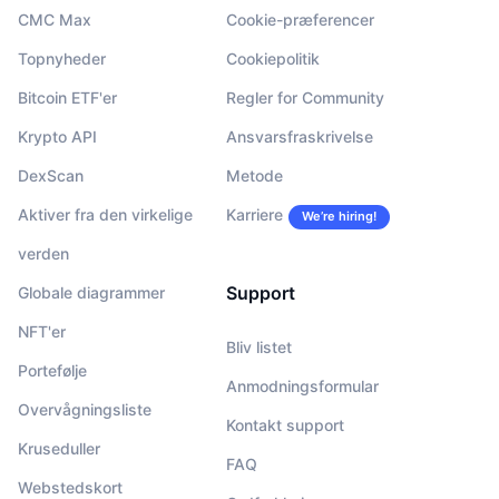
CMC Max
Cookie-præferencer
Topnyheder
Cookiepolitik
Bitcoin ETF'er
Regler for Community
Krypto API
Ansvarsfraskrivelse
DexScan
Metode
Aktiver fra den virkelige
Karriere
We’re hiring!
verden
Support
Globale diagrammer
NFT'er
Bliv listet
Portefølje
Anmodningsformular
Overvågningsliste
Kontakt support
Kruseduller
FAQ
Webstedskort