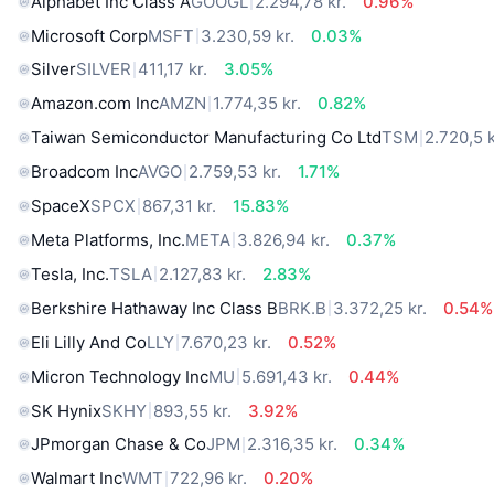
Alphabet Inc Class A
GOOGL
2.294,78 kr.
0.96%
Microsoft Corp
MSFT
3.230,59 kr.
0.03%
Silver
SILVER
411,17 kr.
3.05%
Amazon.com Inc
AMZN
1.774,35 kr.
0.82%
Taiwan Semiconductor Manufacturing Co Ltd
TSM
2.720,5 k
Broadcom Inc
AVGO
2.759,53 kr.
1.71%
SpaceX
SPCX
867,31 kr.
15.83%
Meta Platforms, Inc.
META
3.826,94 kr.
0.37%
Tesla, Inc.
TSLA
2.127,83 kr.
2.83%
Berkshire Hathaway Inc Class B
BRK.B
3.372,25 kr.
0.54%
Eli Lilly And Co
LLY
7.670,23 kr.
0.52%
Micron Technology Inc
MU
5.691,43 kr.
0.44%
SK Hynix
SKHY
893,55 kr.
3.92%
JPmorgan Chase & Co
JPM
2.316,35 kr.
0.34%
Walmart Inc
WMT
722,96 kr.
0.20%