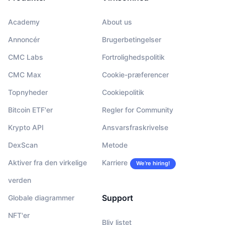
Academy
About us
Annoncér
Brugerbetingelser
CMC Labs
Fortrolighedspolitik
CMC Max
Cookie-præferencer
Topnyheder
Cookiepolitik
Bitcoin ETF'er
Regler for Community
Krypto API
Ansvarsfraskrivelse
DexScan
Metode
Aktiver fra den virkelige
Karriere
We’re hiring!
verden
Support
Globale diagrammer
NFT'er
Bliv listet