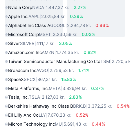
Nvidia Corp
NVDA
1.447,37 kr.
2.27%
Apple Inc.
AAPL
2.025,84 kr.
0.29%
Alphabet Inc Class A
GOOGL
2.294,78 kr.
0.96%
Microsoft Corp
MSFT
3.230,59 kr.
0.03%
Silver
SILVER
411,17 kr.
3.05%
Amazon.com Inc
AMZN
1.774,35 kr.
0.82%
Taiwan Semiconductor Manufacturing Co Ltd
TSM
2.720,5 k
Broadcom Inc
AVGO
2.759,53 kr.
1.71%
SpaceX
SPCX
867,31 kr.
15.83%
Meta Platforms, Inc.
META
3.826,94 kr.
0.37%
Tesla, Inc.
TSLA
2.127,83 kr.
2.83%
Berkshire Hathaway Inc Class B
BRK.B
3.372,25 kr.
0.54%
Eli Lilly And Co
LLY
7.670,23 kr.
0.52%
Micron Technology Inc
MU
5.691,43 kr.
0.44%