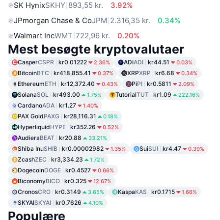
SK Hynix
SKHY
893,55 kr.
3.92%
JPmorgan Chase & Co
JPM
2.316,35 kr.
0.34%
Walmart Inc
WMT
722,96 kr.
0.20%
Mest besøgte kryptovalutaer
Casper
CSPR
kr0.01222
ADI
ADI
kr44.51
2.36%
0.03%
Bitcoin
BTC
kr418,855.41
XRP
XRP
kr6.68
0.37%
0.34%
Ethereum
ETH
kr12,372.40
Pi
PI
kr0.5811
0.43%
2.09%
Solana
SOL
kr493.00
Tutorial
TUT
kr1.09
1.75%
222.16%
Cardano
ADA
kr1.27
1.40%
PAX Gold
PAXG
kr28,116.31
0.18%
Hyperliquid
HYPE
kr352.26
0.52%
Audiera
BEAT
kr20.88
33.21%
Shiba Inu
SHIB
kr0.00002982
Sui
SUI
kr4.47
1.35%
0.39%
Zcash
ZEC
kr3,334.23
1.72%
Dogecoin
DOGE
kr0.4527
0.66%
Biconomy
BICO
kr0.325
12.67%
Cronos
CRO
kr0.3149
Kaspa
KAS
kr0.1715
3.65%
1.66%
SKYAI
SKYAI
kr0.7626
4.10%
Populære