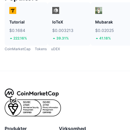
Tutorial
IoTeX
Mubarak
$0.1684
$0.003213
$0.02025
222.16%
39.31%
41.18%
CoinMarketCap
Tokens
uDEX
Produkter
Virksomhed