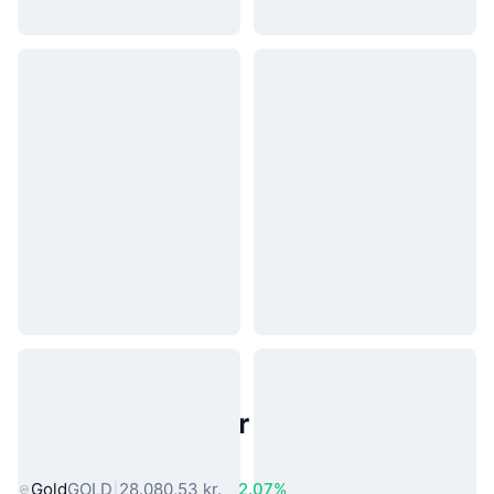
Populære aktiver fra den virkelige
verden
Gold
GOLD
28.080,53 kr.
2.07%