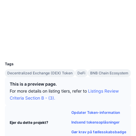
Tophandlere
Artikler
Indstrømninger/udstrømninger på børser
DEX API
Omregner
Sociale medier
Leaderboards
Spot
Kontrakter
0x3459...dae55a
Stemning
Virksomhed
Nyhedsbrev
3.3
Indikatorer
Populære
Derivativer
Bedømmelse (CertiK)
bscscan.com
Priser
CMC Launch
Explorers
Kommende
Kryptofrygt- og Kryptogrådighedsindeks.
Wallets
Ressourcer
CMC Labs
Nylig tilføjet
Altcoin-sæsonindeks
UCID
36117
CMC Max
Vindere & Tabere
Markedscyklusindikatorer
Tags
Dokumentation
Decentralized Exchange (DEX) Token
DeFi
BNB Chain Ecosystem
Topnyheder
Mest besøgte
Bitcoin-dominans
FAQ
This is a preview page.
Telegram-bot
For more details on listing tiers, refer to
Listings Review
Community-stemning
CoinMarketCap 20-indeks
Criteria Section B - (3).
AI-integrationer
Annoncér
Blockchain-rangering
CoinMarketCap 100-indeks
Opdater Token-information
CMC Agent Hub
Indsend tokensoplåsninger
Ejer du dette projekt?
Forudsigelsesmarkeder
ETF-pengestrømme
Side-widgets
Markedsplads for færdigheder
Gør krav på fællesskabsbadge