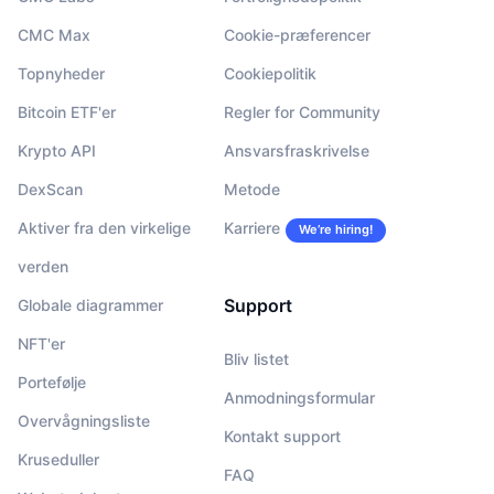
CMC Max
Cookie-præferencer
Topnyheder
Cookiepolitik
Bitcoin ETF'er
Regler for Community
Krypto API
Ansvarsfraskrivelse
DexScan
Metode
Aktiver fra den virkelige
Karriere
We’re hiring!
verden
Support
Globale diagrammer
NFT'er
Bliv listet
Portefølje
Anmodningsformular
Overvågningsliste
Kontakt support
Kruseduller
FAQ