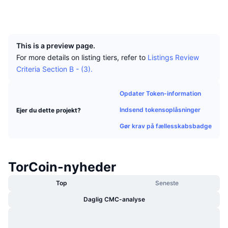
Tophandlere
Artikler
Indstrømninger/udstrømninger på børser
DEX API
Omregner
Explorers
chainz.cryptoid.info
Leaderboards
Spot
UCID
451
Stemning
Virksomhed
Nyhedsbrev
Indikatorer
Populære
Derivativer
This is a preview page.
Priser
CMC Launch
For more details on listing tiers, refer to
Listings Review
Kommende
Kryptofrygt- og Kryptogrådighedsindeks.
Criteria Section B - (3).
Ressourcer
CMC Labs
Nylig tilføjet
Altcoin-sæsonindeks
Opdater Token-information
CMC Max
Vindere & Tabere
Markedscyklusindikatorer
Indsend tokensoplåsninger
Ejer du dette projekt?
Dokumentation
Gør krav på fællesskabsbadge
Topnyheder
Mest besøgte
Bitcoin-dominans
FAQ
Telegram-bot
Community-stemning
CoinMarketCap 20-indeks
TorCoin-nyheder
AI-integrationer
Annoncér
Blockchain-rangering
CoinMarketCap 100-indeks
Top
Seneste
CMC Agent Hub
Daglig CMC-analyse
Forudsigelsesmarkeder
ETF-pengestrømme
Side-widgets
Markedsplads for færdigheder