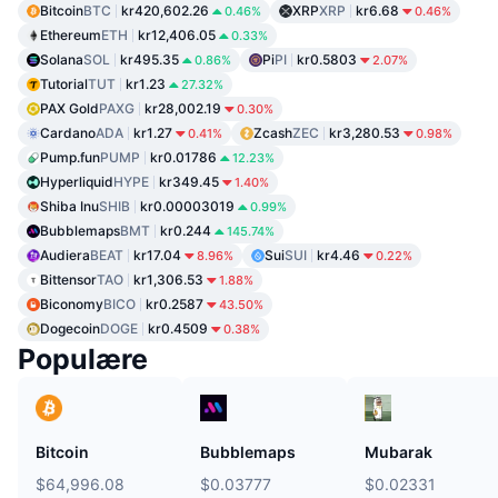
Bitcoin
BTC
kr420,602.26
XRP
XRP
kr6.68
0.46%
0.46%
Ethereum
ETH
kr12,406.05
0.33%
Solana
SOL
kr495.35
Pi
PI
kr0.5803
0.86%
2.07%
Tutorial
TUT
kr1.23
27.32%
PAX Gold
PAXG
kr28,002.19
0.30%
Cardano
ADA
kr1.27
Zcash
ZEC
kr3,280.53
0.41%
0.98%
Pump.fun
PUMP
kr0.01786
12.23%
Hyperliquid
HYPE
kr349.45
1.40%
Shiba Inu
SHIB
kr0.00003019
0.99%
Bubblemaps
BMT
kr0.244
145.74%
Audiera
BEAT
kr17.04
Sui
SUI
kr4.46
8.96%
0.22%
Bittensor
TAO
kr1,306.53
1.88%
Biconomy
BICO
kr0.2587
43.50%
Dogecoin
DOGE
kr0.4509
0.38%
Populære
Bitcoin
Bubblemaps
Mubarak
$64,996.08
$0.03777
$0.02331