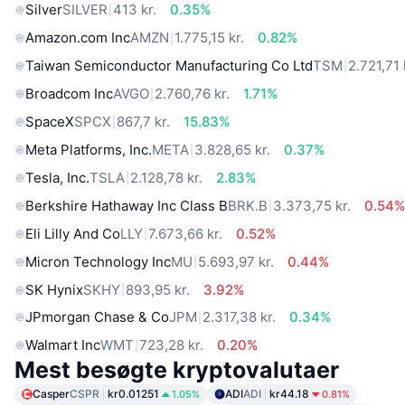
Silver
SILVER
413 kr.
0.35%
Amazon.com Inc
AMZN
1.775,15 kr.
0.82%
Taiwan Semiconductor Manufacturing Co Ltd
TSM
2.721,71 
Broadcom Inc
AVGO
2.760,76 kr.
1.71%
SpaceX
SPCX
867,7 kr.
15.83%
Meta Platforms, Inc.
META
3.828,65 kr.
0.37%
Tesla, Inc.
TSLA
2.128,78 kr.
2.83%
Berkshire Hathaway Inc Class B
BRK.B
3.373,75 kr.
0.54
Eli Lilly And Co
LLY
7.673,66 kr.
0.52%
Micron Technology Inc
MU
5.693,97 kr.
0.44%
SK Hynix
SKHY
893,95 kr.
3.92%
JPmorgan Chase & Co
JPM
2.317,38 kr.
0.34%
Walmart Inc
WMT
723,28 kr.
0.20%
Mest besøgte kryptovalutaer
Casper
CSPR
kr0.01251
ADI
ADI
kr44.18
1.05%
0.81%