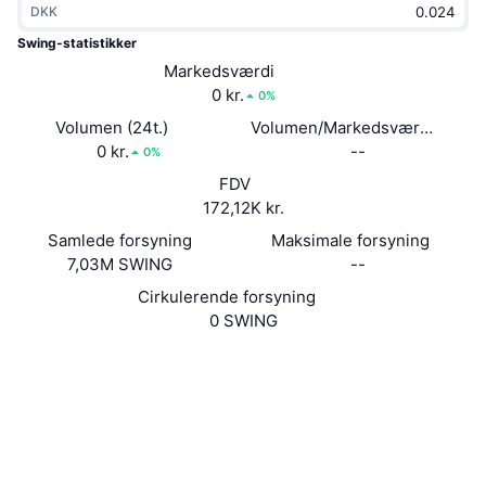
DKK
Populære
Krypto-ETF'er
Learn
CMC MCP
Swing-statistikker
Ny
Markedsværdi
Bitcoin ETF'er
x402
Nyheder
0 kr.
0%
Krypto
Ethereum ETF'er
Volumen (24t.)
Volumen/Markedsværdi (24 ti
Academy
0 kr.
--
0%
Politik
FDV
Teknisk analyse
Undersøgelser
172,12K kr.
Sport
Samlede forsyning
Maksimale forsyning
RSI
Videoer
7,03M SWING
--
Finans
MACD
Cirkulerende forsyning
Ordforklaring
0 SWING
Teknologi
Hjemmeside
Whitepaper
Derivativer
Kampagner
Sociale medier
NFT
2.6
Oversigt
Bedømmelse (CertiK)
Airdrops
chainz.cryptoid.info
Samlet NFT-statistikker
Explorers
Likvidationer
Diamant-belønninger