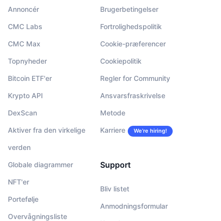
Annoncér
Brugerbetingelser
CMC Labs
Fortrolighedspolitik
CMC Max
Cookie-præferencer
Topnyheder
Cookiepolitik
Bitcoin ETF'er
Regler for Community
Krypto API
Ansvarsfraskrivelse
DexScan
Metode
Aktiver fra den virkelige
Karriere
We’re hiring!
verden
Support
Globale diagrammer
NFT'er
Bliv listet
Portefølje
Anmodningsformular
Overvågningsliste