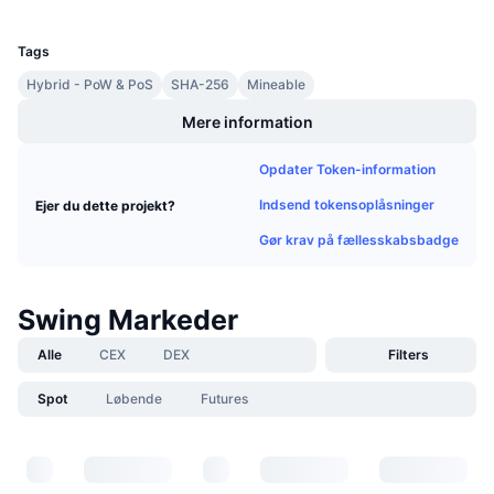
UCID
Kommende salg
1085
Finansieringsrenter
Lær og tjen
Tags
Hybrid - PoW & PoS
SHA-256
Mineable
Kalendere
Mere information
ICO-kalender
Opdater Token-information
Indsend tokensoplåsninger
Ejer du dette projekt?
Begivenhedskalender
Gør krav på fællesskabsbadge
Swing Markeder
Alle
CEX
DEX
Filters
Spot
Løbende
Futures