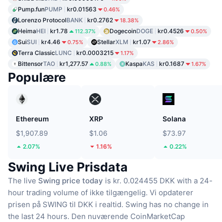
Pump.fun
PUMP
kr0.01563
0.46%
Lorenzo Protocol
BANK
kr0.2762
18.38%
Heima
HEI
kr1.78
Dogecoin
DOGE
kr0.4526
112.37%
0.50%
Sui
SUI
kr4.46
Stellar
XLM
kr1.07
0.75%
2.86%
Terra Classic
LUNC
kr0.0003215
1.17%
Bittensor
TAO
kr1,277.57
Kaspa
KAS
kr0.1687
0.88%
1.67%
Populære
Ethereum
XRP
Solana
$1,907.89
$1.06
$73.97
2.07%
1.16%
0.22%
Swing Live Prisdata
The live
Swing price today
is kr. 0.024455 DKK with a 24-
hour trading volume of ikke tilgængelig.
Vi opdaterer
prisen på SWING til DKK i realtid.
Swing has no change in
the last 24 hours.
Den nuværende CoinMarketCap