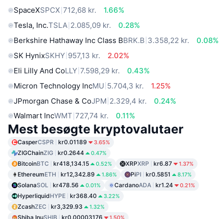
SpaceX
SPCX
712,68 kr.
1.66%
Tesla, Inc.
TSLA
2.085,09 kr.
0.28%
Berkshire Hathaway Inc Class B
BRK.B
3.358,22 kr.
0.08%
SK Hynix
SKHY
957,13 kr.
2.02%
Eli Lilly And Co
LLY
7.598,29 kr.
0.43%
Micron Technology Inc
MU
5.704,3 kr.
1.25%
JPmorgan Chase & Co
JPM
2.329,4 kr.
0.24%
Walmart Inc
WMT
727,74 kr.
0.11%
Mest besøgte kryptovalutaer
Casper
CSPR
kr0.01189
3.65%
ZIGChain
ZIG
kr0.2644
0.47%
Bitcoin
BTC
kr418,134.15
XRP
XRP
kr6.87
0.52%
1.37%
Ethereum
ETH
kr12,342.89
Pi
PI
kr0.5851
1.86%
8.17%
Solana
SOL
kr478.56
Cardano
ADA
kr1.24
0.01%
0.21%
Hyperliquid
HYPE
kr368.40
3.22%
Zcash
ZEC
kr3,329.93
1.32%
Shiba Inu
SHIB
kr0.00003176
1.50%