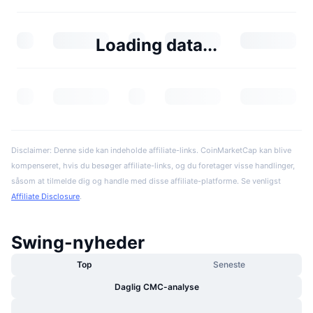
Loading data...
Disclaimer: Denne side kan indeholde affiliate-links. CoinMarketCap kan blive
kompenseret, hvis du besøger affiliate-links, og du foretager visse handlinger,
såsom at tilmelde dig og handle med disse affiliate-platforme. Se venligst
Affiliate Disclosure
.
Swing-nyheder
Top
Seneste
Daglig CMC-analyse