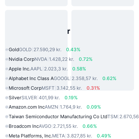
Populære aktiver fra den virkelige
verden
Gold
GOLD
27.590,29 kr.
0.43%
Nvidia Corp
NVDA
1.428,22 kr.
0.72%
Apple Inc.
AAPL
2.023,3 kr.
0.58%
Alphabet Inc Class A
GOOGL
2.358,57 kr.
0.62%
Microsoft Corp
MSFT
3.142,55 kr.
0.31%
Silver
SILVER
401,99 kr.
0.19%
Amazon.com Inc
AMZN
1.764,9 kr.
0.09%
Taiwan Semiconductor Manufacturing Co Ltd
TSM
2.670,56 
Broadcom Inc
AVGO
2.721,55 kr.
0.66%
Meta Platforms, Inc.
META
3.827,85 kr.
0.49%