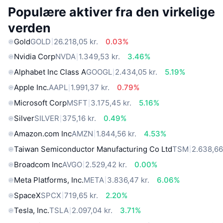
Populære aktiver fra den virkelige
verden
Gold
GOLD
26.218,05 kr.
0.03%
Nvidia Corp
NVDA
1.349,53 kr.
3.46%
Alphabet Inc Class A
GOOGL
2.434,05 kr.
5.19%
Apple Inc.
AAPL
1.991,37 kr.
0.79%
Microsoft Corp
MSFT
3.175,45 kr.
5.16%
Silver
SILVER
375,16 kr.
0.49%
Amazon.com Inc
AMZN
1.844,56 kr.
4.53%
Taiwan Semiconductor Manufacturing Co Ltd
TSM
2.638,66
Broadcom Inc
AVGO
2.529,42 kr.
0.00%
Meta Platforms, Inc.
META
3.836,47 kr.
6.06%
SpaceX
SPCX
719,65 kr.
2.20%
Tesla, Inc.
TSLA
2.097,04 kr.
3.71%