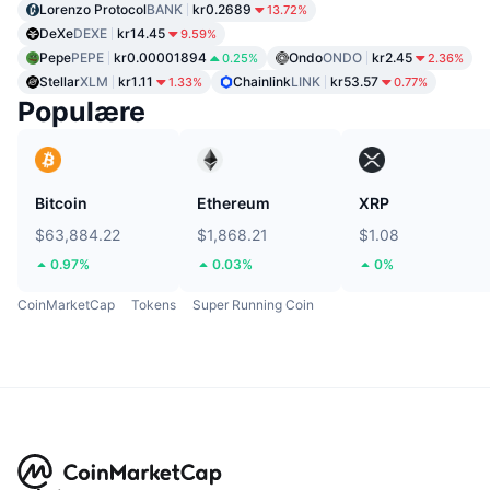
Lorenzo Protocol
BANK
kr0.2689
13.72%
DeXe
DEXE
kr14.45
9.59%
Pepe
PEPE
kr0.00001894
Ondo
ONDO
kr2.45
0.25%
2.36%
Stellar
XLM
kr1.11
Chainlink
LINK
kr53.57
1.33%
0.77%
Populære
Bitcoin
Ethereum
XRP
$63,884.22
$1,868.21
$1.08
0.97%
0.03%
0%
CoinMarketCap
Tokens
Super Running Coin