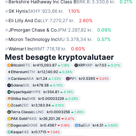
Berkshire Hathaway Inc Class B
BRK.B
3.330,6 kr.
0.21%
SK Hynix
SKHY
923,66 kr.
1.10%
Eli Lilly And Co
LLY
7.270,27 kr.
2.60%
JPmorgan Chase & Co
JPM
2.287,82 kr.
0.09%
Micron Technology Inc
MU
5.378,34 kr.
0.57%
Walmart Inc
WMT
718,18 kr.
0.60%
Mest besøgte kryptovalutaer
Bitcoin
BTC
kr415,093.87
XRP
XRP
kr7.03
1.18%
0.21%
Ethereum
ETH
kr12,140.92
0.28%
Cardano
ADA
kr1.24
Pi
PI
kr0.5395
1.33%
3.01%
Solana
SOL
kr478.58
0.70%
Hyperliquid
HYPE
kr354.81
4.78%
Shiba Inu
SHIB
kr0.00003229
0.28%
Zcash
ZEC
kr3,183.94
4.15%
Terra Classic
LUNC
kr0.0003256
1.89%
PAX Gold
PAXG
kr26,201.26
0.47%
Dogecoin
DOGE
kr0.4567
Sui
SUI
kr4.51
0.18%
0.64%
Kaspa
KAS
kr0.1715
1.54%