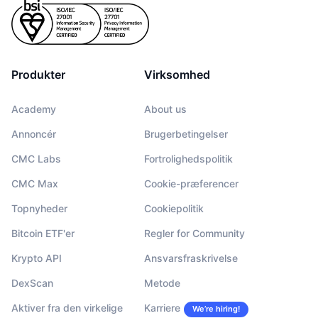
Produkter
Virksomhed
Academy
About us
Annoncér
Brugerbetingelser
CMC Labs
Fortrolighedspolitik
CMC Max
Cookie-præferencer
Topnyheder
Cookiepolitik
Bitcoin ETF'er
Regler for Community
Krypto API
Ansvarsfraskrivelse
DexScan
Metode
Aktiver fra den virkelige
Karriere
We’re hiring!