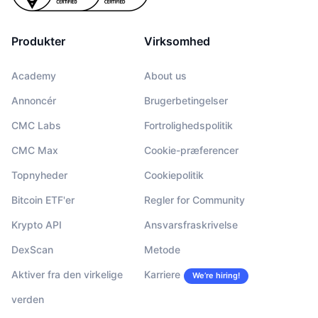
Produkter
Virksomhed
Academy
About us
Annoncér
Brugerbetingelser
CMC Labs
Fortrolighedspolitik
CMC Max
Cookie-præferencer
Topnyheder
Cookiepolitik
Bitcoin ETF'er
Regler for Community
Krypto API
Ansvarsfraskrivelse
DexScan
Metode
Aktiver fra den virkelige
Karriere
We’re hiring!
verden