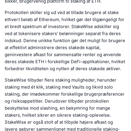
sikker, brugervenlig platform til staking af ETH.
Protokollen skiller sig ud ved at tillade brugere at stake
ethvert beløb af Ethereum, hvilket gør det tilgængeligt for
et bredt spektrum af investorer. StakeWise adskiller sig
ved at tokenisere stakers' belønninger separat fra deres
indskud. Denne unikke funktion gør det muligt for brugere
at effektivt administrere deres stakede kapital,
geninvestere afkast for sammensatte renter og anvende
deres stakede ETH i forskellige DeFi-applikationer, hvilket
forbedrer likviditeten og nytten af deres stakede aktiver.
StakeWise tilbyder flere staking muligheder, herunder
staking med ét klik, staking med Vaults og likvid solo
staking, der imødekommer forskellige brugerpræferencer
og risikoappetitter. Derudover tilbyder protokollen
beskyttelse mod slashing, en bekymring for mange
stakers, hvilket sikrer en sikrere staking-oplevelse.
StakeWise er også stolt af at tilbyde højere afkast og
lavere gebyrer sammenlignet med traditionelle staking-