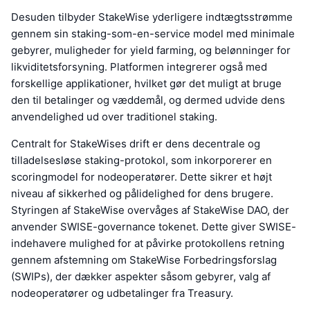
Desuden tilbyder StakeWise yderligere indtægtsstrømme
gennem sin staking-som-en-service model med minimale
gebyrer, muligheder for yield farming, og belønninger for
likviditetsforsyning. Platformen integrerer også med
forskellige applikationer, hvilket gør det muligt at bruge
den til betalinger og væddemål, og dermed udvide dens
anvendelighed ud over traditionel staking.
Centralt for StakeWises drift er dens decentrale og
tilladelsesløse staking-protokol, som inkorporerer en
scoringmodel for nodeoperatører. Dette sikrer et højt
niveau af sikkerhed og pålidelighed for dens brugere.
Styringen af StakeWise overvåges af StakeWise DAO, der
anvender SWISE-governance tokenet. Dette giver SWISE-
indehavere mulighed for at påvirke protokollens retning
gennem afstemning om StakeWise Forbedringsforslag
(SWIPs), der dækker aspekter såsom gebyrer, valg af
nodeoperatører og udbetalinger fra Treasury.