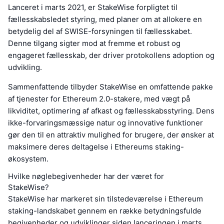
Lanceret i marts 2021, er StakeWise forpligtet til
fællesskabsledet styring, med planer om at allokere en
betydelig del af SWISE-forsyningen til fællesskabet.
Denne tilgang sigter mod at fremme et robust og
engageret fællesskab, der driver protokollens adoption og
udvikling.
Sammenfattende tilbyder StakeWise en omfattende pakke
af tjenester for Ethereum 2.0-stakere, med vægt på
likviditet, optimering af afkast og fællesskabsstyring. Dens
ikke-forvaringsmæssige natur og innovative funktioner
gør den til en attraktiv mulighed for brugere, der ønsker at
maksimere deres deltagelse i Ethereums staking-
økosystem.
Hvilke nøglebegivenheder har der været for
StakeWise?
StakeWise har markeret sin tilstedeværelse i Ethereum
staking-landskabet gennem en række betydningsfulde
begivenheder og udviklinger siden lanceringen i marts