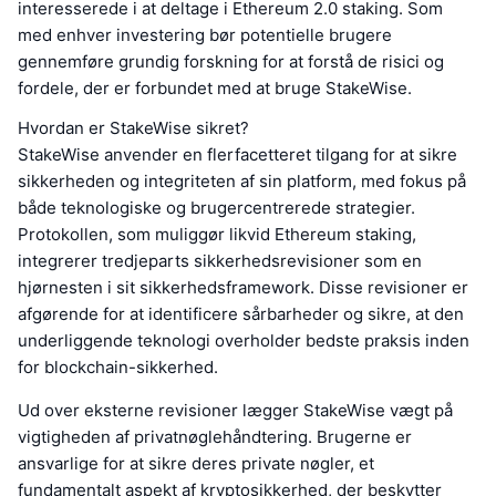
interesserede i at deltage i Ethereum 2.0 staking. Som
med enhver investering bør potentielle brugere
gennemføre grundig forskning for at forstå de risici og
fordele, der er forbundet med at bruge StakeWise.
Hvordan er StakeWise sikret?
StakeWise anvender en flerfacetteret tilgang for at sikre
sikkerheden og integriteten af sin platform, med fokus på
både teknologiske og brugercentrerede strategier.
Protokollen, som muliggør likvid Ethereum staking,
integrerer tredjeparts sikkerhedsrevisioner som en
hjørnesten i sit sikkerhedsframework. Disse revisioner er
afgørende for at identificere sårbarheder og sikre, at den
underliggende teknologi overholder bedste praksis inden
for blockchain-sikkerhed.
Ud over eksterne revisioner lægger StakeWise vægt på
vigtigheden af privatnøglehåndtering. Brugerne er
ansvarlige for at sikre deres private nøgler, et
fundamentalt aspekt af kryptosikkerhed, der beskytter