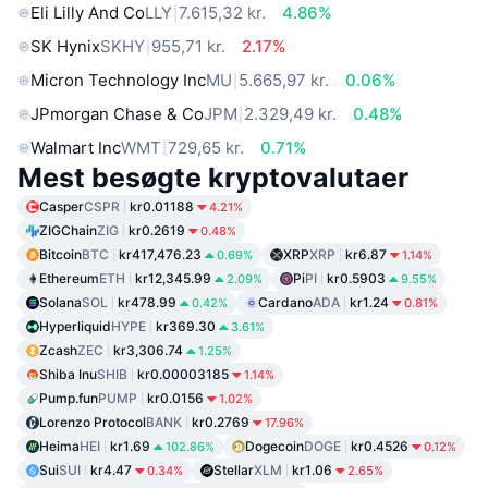
Eli Lilly And Co
LLY
7.615,32 kr.
4.86%
SK Hynix
SKHY
955,71 kr.
2.17%
Micron Technology Inc
MU
5.665,97 kr.
0.06%
JPmorgan Chase & Co
JPM
2.329,49 kr.
0.48%
Walmart Inc
WMT
729,65 kr.
0.71%
Mest besøgte kryptovalutaer
Casper
CSPR
kr0.01188
4.21%
ZIGChain
ZIG
kr0.2619
0.48%
Bitcoin
BTC
kr417,476.23
XRP
XRP
kr6.87
0.69%
1.14%
Ethereum
ETH
kr12,345.99
Pi
PI
kr0.5903
2.09%
9.55%
Solana
SOL
kr478.99
Cardano
ADA
kr1.24
0.42%
0.81%
Hyperliquid
HYPE
kr369.30
3.61%
Zcash
ZEC
kr3,306.74
1.25%
Shiba Inu
SHIB
kr0.00003185
1.14%
Pump.fun
PUMP
kr0.0156
1.02%
Lorenzo Protocol
BANK
kr0.2769
17.96%
Heima
HEI
kr1.69
Dogecoin
DOGE
kr0.4526
102.86%
0.12%
Sui
SUI
kr4.47
Stellar
XLM
kr1.06
0.34%
2.65%