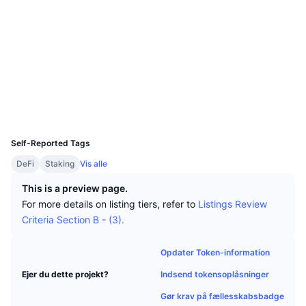
Tophandlere
Artikler
Indstrømninger/udstrømninger på børser
DEX API
Omregner
Sociale medier
Leaderboards
Spot
cx2609...467824
Stemning
Kontrakter
Virksomhed
Nyhedsbrev
Indikatorer
Populære
Derivativer
tracker.icon.community
Priser
CMC Launch
Explorers
Kommende
Kryptofrygt- og Kryptogrådighedsindeks.
Wallets
Ressourcer
CMC Labs
Nylig tilføjet
Altcoin-sæsonindeks
UCID
11260
CMC Max
Self-Reported Tags
Vindere & Tabere
Markedscyklusindikatorer
Dokumentation
DeFi
Staking
Vis alle
Topnyheder
Mest besøgte
Bitcoin-dominans
FAQ
This is a preview page.
For more details on listing tiers, refer to
Listings Review
Telegram-bot
Community-stemning
CoinMarketCap 20-indeks
Criteria Section B - (3).
AI-integrationer
Annoncér
Blockchain-rangering
CoinMarketCap 100-indeks
Opdater Token-information
CMC Agent Hub
Indsend tokensoplåsninger
Ejer du dette projekt?
Forudsigelsesmarkeder
ETF-pengestrømme
Side-widgets
Markedsplads for færdigheder
Gør krav på fællesskabsbadge