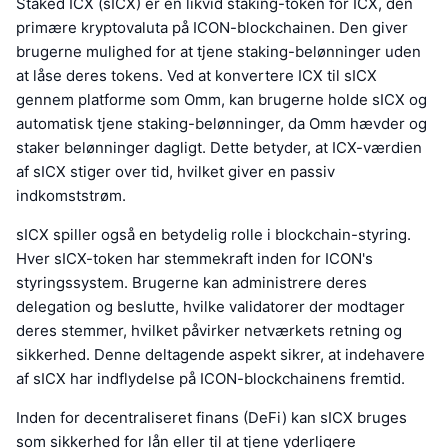
Staked ICX (sICX) er en likvid staking-token for ICX, den
primære kryptovaluta på ICON-blockchainen. Den giver
brugerne mulighed for at tjene staking-belønninger uden
at låse deres tokens. Ved at konvertere ICX til sICX
gennem platforme som Omm, kan brugerne holde sICX og
automatisk tjene staking-belønninger, da Omm hævder og
staker belønninger dagligt. Dette betyder, at ICX-værdien
af sICX stiger over tid, hvilket giver en passiv
indkomststrøm.
sICX spiller også en betydelig rolle i blockchain-styring.
Hver sICX-token har stemmekraft inden for ICON's
styringssystem. Brugerne kan administrere deres
delegation og beslutte, hvilke validatorer der modtager
deres stemmer, hvilket påvirker netværkets retning og
sikkerhed. Denne deltagende aspekt sikrer, at indehavere
af sICX har indflydelse på ICON-blockchainens fremtid.
Inden for decentraliseret finans (DeFi) kan sICX bruges
som sikkerhed for lån eller til at tjene yderligere