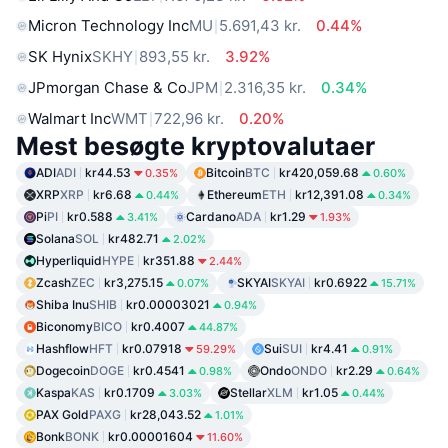
Micron Technology Inc
MU
5.691,43 kr.
0.44%
SK Hynix
SKHY
893,55 kr.
3.92%
JPmorgan Chase & Co
JPM
2.316,35 kr.
0.34%
Walmart Inc
WMT
722,96 kr.
0.20%
Mest besøgte kryptovalutaer
ADI
ADI
kr44.53
Bitcoin
BTC
kr420,059.68
0.35%
0.60%
XRP
XRP
kr6.68
Ethereum
ETH
kr12,391.08
0.44%
0.34%
Pi
PI
kr0.588
Cardano
ADA
kr1.29
3.41%
1.93%
Solana
SOL
kr482.71
2.02%
Hyperliquid
HYPE
kr351.88
2.44%
Zcash
ZEC
kr3,275.15
SKYAI
SKYAI
kr0.6922
0.07%
15.71%
Shiba Inu
SHIB
kr0.00003021
0.94%
Biconomy
BICO
kr0.4007
44.87%
Hashflow
HFT
kr0.07918
Sui
SUI
kr4.41
59.29%
0.91%
Dogecoin
DOGE
kr0.4541
Ondo
ONDO
kr2.29
0.98%
0.64%
Kaspa
KAS
kr0.1709
Stellar
XLM
kr1.05
3.03%
0.44%
PAX Gold
PAXG
kr28,043.52
1.01%
Bonk
BONK
kr0.00001604
11.60%