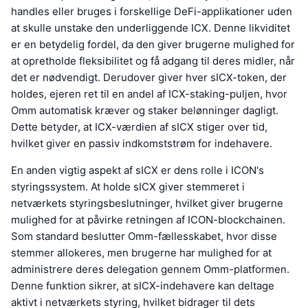
handles eller bruges i forskellige DeFi-applikationer uden
at skulle unstake den underliggende ICX. Denne likviditet
er en betydelig fordel, da den giver brugerne mulighed for
at opretholde fleksibilitet og få adgang til deres midler, når
det er nødvendigt. Derudover giver hver sICX-token, der
holdes, ejeren ret til en andel af ICX-staking-puljen, hvor
Omm automatisk kræver og staker belønninger dagligt.
Dette betyder, at ICX-værdien af sICX stiger over tid,
hvilket giver en passiv indkomststrøm for indehavere.
En anden vigtig aspekt af sICX er dens rolle i ICON's
styringssystem. At holde sICX giver stemmeret i
netværkets styringsbeslutninger, hvilket giver brugerne
mulighed for at påvirke retningen af ICON-blockchainen.
Som standard beslutter Omm-fællesskabet, hvor disse
stemmer allokeres, men brugerne har mulighed for at
administrere deres delegation gennem Omm-platformen.
Denne funktion sikrer, at sICX-indehavere kan deltage
aktivt i netværkets styring, hvilket bidrager til dets