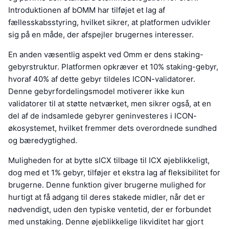
Introduktionen af bOMM har tilføjet et lag af
fællesskabsstyring, hvilket sikrer, at platformen udvikler
sig på en måde, der afspejler brugernes interesser.
En anden væsentlig aspekt ved Omm er dens staking-
gebyrstruktur. Platformen opkræver et 10% staking-gebyr,
hvoraf 40% af dette gebyr tildeles ICON-validatorer.
Denne gebyrfordelingsmodel motiverer ikke kun
validatorer til at støtte netværket, men sikrer også, at en
del af de indsamlede gebyrer geninvesteres i ICON-
økosystemet, hvilket fremmer dets overordnede sundhed
og bæredygtighed.
Muligheden for at bytte sICX tilbage til ICX øjeblikkeligt,
dog med et 1% gebyr, tilføjer et ekstra lag af fleksibilitet for
brugerne. Denne funktion giver brugerne mulighed for
hurtigt at få adgang til deres stakede midler, når det er
nødvendigt, uden den typiske ventetid, der er forbundet
med unstaking. Denne øjeblikkelige likviditet har gjort