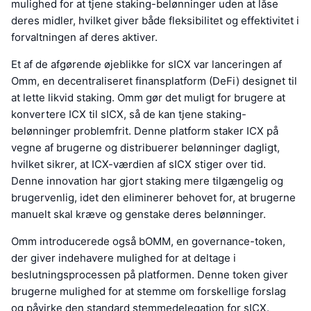
mulighed for at tjene staking-belønninger uden at låse
deres midler, hvilket giver både fleksibilitet og effektivitet i
forvaltningen af deres aktiver.
Et af de afgørende øjeblikke for sICX var lanceringen af
Omm, en decentraliseret finansplatform (DeFi) designet til
at lette likvid staking. Omm gør det muligt for brugere at
konvertere ICX til sICX, så de kan tjene staking-
belønninger problemfrit. Denne platform staker ICX på
vegne af brugerne og distribuerer belønninger dagligt,
hvilket sikrer, at ICX-værdien af sICX stiger over tid.
Denne innovation har gjort staking mere tilgængelig og
brugervenlig, idet den eliminerer behovet for, at brugerne
manuelt skal kræve og genstake deres belønninger.
Omm introducerede også bOMM, en governance-token,
der giver indehavere mulighed for at deltage i
beslutningsprocessen på platformen. Denne token giver
brugerne mulighed for at stemme om forskellige forslag
og påvirke den standard stemmedelegation for sICX.