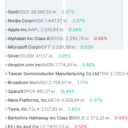
verden
Gold
GOLD
28.080,53 kr.
2.07%
Nvidia Corp
NVDA
1.447,37 kr.
2.27%
Apple Inc.
AAPL
2.025,84 kr.
0.29%
Alphabet Inc Class A
GOOGL
2.294,78 kr.
0.96%
Microsoft Corp
MSFT
3.230,59 kr.
0.03%
Silver
SILVER
411,17 kr.
3.05%
Amazon.com Inc
AMZN
1.774,35 kr.
0.82%
Taiwan Semiconductor Manufacturing Co Ltd
TSM
2.720,5 k
Broadcom Inc
AVGO
2.759,53 kr.
1.71%
SpaceX
SPCX
867,31 kr.
15.83%
Meta Platforms, Inc.
META
3.826,94 kr.
0.37%
Tesla, Inc.
TSLA
2.127,83 kr.
2.83%
Berkshire Hathaway Inc Class B
BRK.B
3.372,25 kr.
0.54%
Eli Lilly And Co
LLY
7.670,23 kr.
0.52%