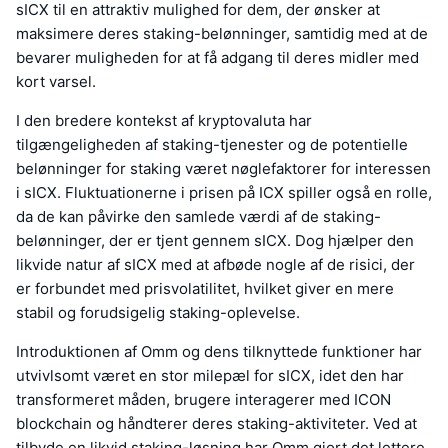
sICX til en attraktiv mulighed for dem, der ønsker at
maksimere deres staking-belønninger, samtidig med at de
bevarer muligheden for at få adgang til deres midler med
kort varsel.
I den bredere kontekst af kryptovaluta har
tilgængeligheden af staking-tjenester og de potentielle
belønninger for staking været nøglefaktorer for interessen
i sICX. Fluktuationerne i prisen på ICX spiller også en rolle,
da de kan påvirke den samlede værdi af de staking-
belønninger, der er tjent gennem sICX. Dog hjælper den
likvide natur af sICX med at afbøde nogle af de risici, der
er forbundet med prisvolatilitet, hvilket giver en mere
stabil og forudsigelig staking-oplevelse.
Introduktionen af Omm og dens tilknyttede funktioner har
utvivlsomt været en stor milepæl for sICX, idet den har
transformeret måden, brugere interagerer med ICON
blockchain og håndterer deres staking-aktiviteter. Ved at
tilbyde en likvid staking-løsning har Omm gjort det lettere