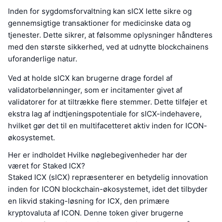
Inden for sygdomsforvaltning kan sICX lette sikre og
gennemsigtige transaktioner for medicinske data og
tjenester. Dette sikrer, at følsomme oplysninger håndteres
med den største sikkerhed, ved at udnytte blockchainens
uforanderlige natur.
Ved at holde sICX kan brugerne drage fordel af
validatorbelønninger, som er incitamenter givet af
validatorer for at tiltrække flere stemmer. Dette tilføjer et
ekstra lag af indtjeningspotentiale for sICX-indehavere,
hvilket gør det til en multifacetteret aktiv inden for ICON-
økosystemet.
Her er indholdet Hvilke nøglebegivenheder har der
været for Staked ICX?
Staked ICX (sICX) repræsenterer en betydelig innovation
inden for ICON blockchain-økosystemet, idet det tilbyder
en likvid staking-løsning for ICX, den primære
kryptovaluta af ICON. Denne token giver brugerne