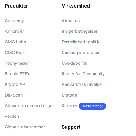
Produkter
Virksomhed
Academy
About us
Annoncér
Brugerbetingelser
CMC Labs
Fortrolighedspolitik
CMC Max
Cookie-præferencer
Topnyheder
Cookiepolitik
Bitcoin ETF'er
Regler for Community
Krypto API
Ansvarsfraskrivelse
DexScan
Metode
Aktiver fra den virkelige
Karriere
We’re hiring!
verden
Support
Globale diagrammer