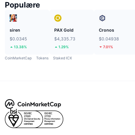
Populære
siren
PAX Gold
Cronos
$0.0345
$4,335.73
$0.04938
13.38%
1.29%
7.01%
CoinMarketCap
Tokens
Staked ICX