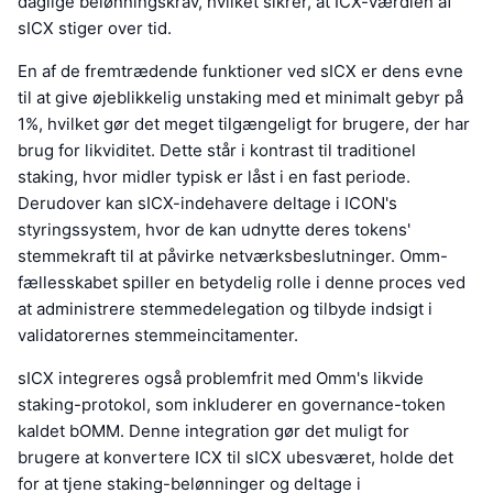
daglige belønningskrav, hvilket sikrer, at ICX-værdien af
sICX stiger over tid.
En af de fremtrædende funktioner ved sICX er dens evne
til at give øjeblikkelig unstaking med et minimalt gebyr på
1%, hvilket gør det meget tilgængeligt for brugere, der har
brug for likviditet. Dette står i kontrast til traditionel
staking, hvor midler typisk er låst i en fast periode.
Derudover kan sICX-indehavere deltage i ICON's
styringssystem, hvor de kan udnytte deres tokens'
stemmekraft til at påvirke netværksbeslutninger. Omm-
fællesskabet spiller en betydelig rolle i denne proces ved
at administrere stemmedelegation og tilbyde indsigt i
validatorernes stemmeincitamenter.
sICX integreres også problemfrit med Omm's likvide
staking-protokol, som inkluderer en governance-token
kaldet bOMM. Denne integration gør det muligt for
brugere at konvertere ICX til sICX ubesværet, holde det
for at tjene staking-belønninger og deltage i