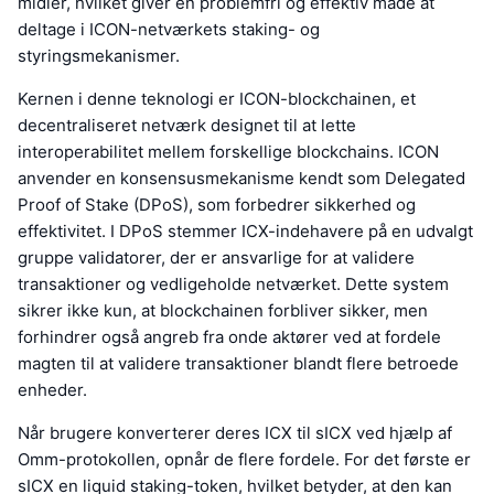
midler, hvilket giver en problemfri og effektiv måde at
deltage i ICON-netværkets staking- og
styringsmekanismer.
Kernen i denne teknologi er ICON-blockchainen, et
decentraliseret netværk designet til at lette
interoperabilitet mellem forskellige blockchains. ICON
anvender en konsensusmekanisme kendt som Delegated
Proof of Stake (DPoS), som forbedrer sikkerhed og
effektivitet. I DPoS stemmer ICX-indehavere på en udvalgt
gruppe validatorer, der er ansvarlige for at validere
transaktioner og vedligeholde netværket. Dette system
sikrer ikke kun, at blockchainen forbliver sikker, men
forhindrer også angreb fra onde aktører ved at fordele
magten til at validere transaktioner blandt flere betroede
enheder.
Når brugere konverterer deres ICX til sICX ved hjælp af
Omm-protokollen, opnår de flere fordele. For det første er
sICX en liquid staking-token, hvilket betyder, at den kan