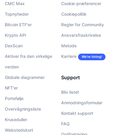
CMC Max
Cookie-præferencer
Topnyheder
Cookiepolitik
Bitcoin ETF'er
Regler for Community
Krypto API
Ansvarsfraskrivelse
DexScan
Metode
Aktiver fra den virkelige
Karriere
We’re hiring!
verden
Support
Globale diagrammer
NFT'er
Bliv listet
Portefølje
Anmodningsformular
Overvågningsliste
Kontakt support
Kruseduller
FAQ
Webstedskort
Ordforklaring