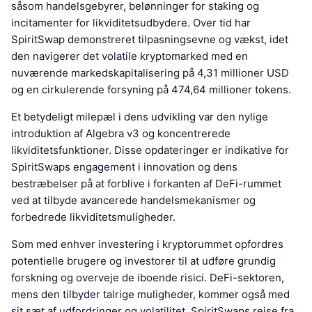
såsom handelsgebyrer, belønninger for staking og
incitamenter for likviditetsudbydere. Over tid har
SpiritSwap demonstreret tilpasningsevne og vækst, idet
den navigerer det volatile kryptomarked med en
nuværende markedskapitalisering på 4,31 millioner USD
og en cirkulerende forsyning på 474,64 millioner tokens.
Et betydeligt milepæl i dens udvikling var den nylige
introduktion af Algebra v3 og koncentrerede
likviditetsfunktioner. Disse opdateringer er indikative for
SpiritSwaps engagement i innovation og dens
bestræbelser på at forblive i forkanten af DeFi-rummet
ved at tilbyde avancerede handelsmekanismer og
forbedrede likviditetsmuligheder.
Som med enhver investering i kryptorummet opfordres
potentielle brugere og investorer til at udføre grundig
forskning og overveje de iboende risici. DeFi-sektoren,
mens den tilbyder talrige muligheder, kommer også med
sit sæt af udfordringer og volatilitet. SpiritSwaps rejse fra