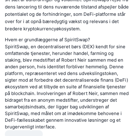
dens lancering til dens nuværende tilstand afspejler både
potentialet og de forhindringer, som DeFi-platforme står
over for i at opnå bæredygtig vækst og relevans i det
bredere kryptokurrencyøkosystem.
Hvem er grundlæggerne af SpiritSwap?
SpiritSwap, en decentraliseret børs (DEX) kendt for sine
omfattende tjenester, herunder handel, farming og
staking, blev medstiftet af Robert Neir sammen med en
anden person, hvis identitet forbliver hemmelig. Denne
platform, repræsenteret ved dens udvekslingstoken,
sigter mod at forbedre det decentraliserede finans (DeFi)
økosystem ved at tilbyde en suite af finansielle tjenester
på blockchain. Involveringen af Robert Neir, sammen med
bidraget fra en anonym medstifter, understreger det
samarbejdsindsats, der ligger bag udviklingen af
SpiritSwap, med målet om at imødekomme behovene i
DeFi-fællesskabet gennem innovative løsninger og et
brugervenligt interface.