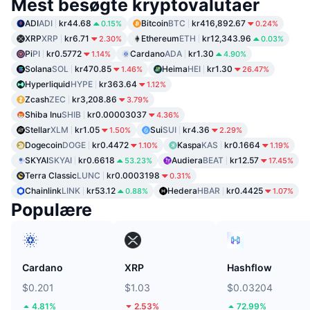
Mest besøgte kryptovalutaer
ADI
ADI
kr44.68
Bitcoin
BTC
kr416,892.67
0.15%
0.24%
XRP
XRP
kr6.71
Ethereum
ETH
kr12,343.96
2.30%
0.03%
Pi
PI
kr0.5772
Cardano
ADA
kr1.30
1.14%
4.90%
Solana
SOL
kr470.85
Heima
HEI
kr1.30
1.46%
26.47%
Hyperliquid
HYPE
kr363.64
1.12%
Zcash
ZEC
kr3,208.86
3.79%
Shiba Inu
SHIB
kr0.00003037
4.36%
Stellar
XLM
kr1.05
Sui
SUI
kr4.36
1.50%
2.29%
Dogecoin
DOGE
kr0.4472
Kaspa
KAS
kr0.1664
1.10%
1.19%
SKYAI
SKYAI
kr0.6618
Audiera
BEAT
kr12.57
53.23%
17.45%
Terra Classic
LUNC
kr0.0003198
0.31%
Chainlink
LINK
kr53.12
Hedera
HBAR
kr0.4425
0.88%
1.07%
Populære
Cardano
XRP
Hashflow
$0.201
$1.03
$0.03204
4.81%
2.53%
72.99%