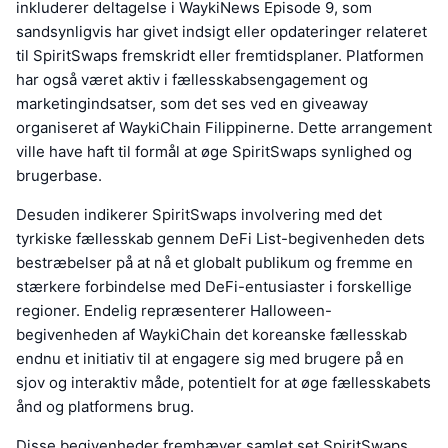
inkluderer deltagelse i WaykiNews Episode 9, som
sandsynligvis har givet indsigt eller opdateringer relateret
til SpiritSwaps fremskridt eller fremtidsplaner. Platformen
har også været aktiv i fællesskabsengagement og
marketingindsatser, som det ses ved en giveaway
organiseret af WaykiChain Filippinerne. Dette arrangement
ville have haft til formål at øge SpiritSwaps synlighed og
brugerbase.
Desuden indikerer SpiritSwaps involvering med det
tyrkiske fællesskab gennem DeFi List-begivenheden dets
bestræbelser på at nå et globalt publikum og fremme en
stærkere forbindelse med DeFi-entusiaster i forskellige
regioner. Endelig repræsenterer Halloween-
begivenheden af WaykiChain det koreanske fællesskab
endnu et initiativ til at engagere sig med brugere på en
sjov og interaktiv måde, potentielt for at øge fællesskabets
ånd og platformens brug.
Disse begivenheder fremhæver samlet set SpiritSwaps