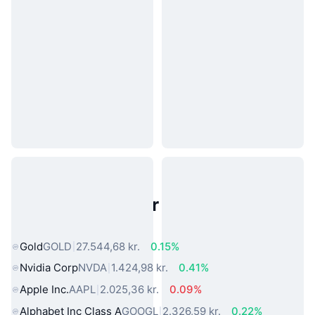
Populære aktiver fra den virkelige
verden
Gold
GOLD
27.544,68 kr.
0.15%
Nvidia Corp
NVDA
1.424,98 kr.
0.41%
Apple Inc.
AAPL
2.025,36 kr.
0.09%
Alphabet Inc Class A
GOOGL
2.326,59 kr.
0.22%