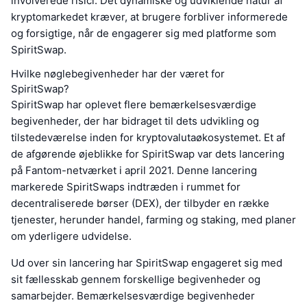
involverede risici. Det dynamiske og udviklende natur af
kryptomarkedet kræver, at brugere forbliver informerede
og forsigtige, når de engagerer sig med platforme som
SpiritSwap.
Hvilke nøglebegivenheder har der været for
SpiritSwap?
SpiritSwap har oplevet flere bemærkelsesværdige
begivenheder, der har bidraget til dets udvikling og
tilstedeværelse inden for kryptovalutaøkosystemet. Et af
de afgørende øjeblikke for SpiritSwap var dets lancering
på Fantom-netværket i april 2021. Denne lancering
markerede SpiritSwaps indtræden i rummet for
decentraliserede børser (DEX), der tilbyder en række
tjenester, herunder handel, farming og staking, med planer
om yderligere udvidelse.
Ud over sin lancering har SpiritSwap engageret sig med
sit fællesskab gennem forskellige begivenheder og
samarbejder. Bemærkelsesværdige begivenheder