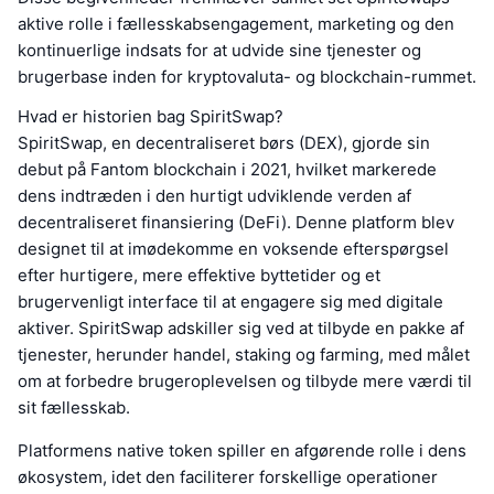
aktive rolle i fællesskabsengagement, marketing og den
kontinuerlige indsats for at udvide sine tjenester og
brugerbase inden for kryptovaluta- og blockchain-rummet.
Hvad er historien bag SpiritSwap?
SpiritSwap, en decentraliseret børs (DEX), gjorde sin
debut på Fantom blockchain i 2021, hvilket markerede
dens indtræden i den hurtigt udviklende verden af
decentraliseret finansiering (DeFi). Denne platform blev
designet til at imødekomme en voksende efterspørgsel
efter hurtigere, mere effektive byttetider og et
brugervenligt interface til at engagere sig med digitale
aktiver. SpiritSwap adskiller sig ved at tilbyde en pakke af
tjenester, herunder handel, staking og farming, med målet
om at forbedre brugeroplevelsen og tilbyde mere værdi til
sit fællesskab.
Platformens native token spiller en afgørende rolle i dens
økosystem, idet den faciliterer forskellige operationer