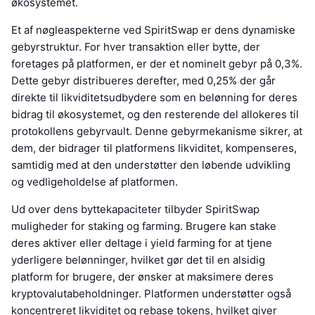
økosystemet.
Et af nøgleaspekterne ved SpiritSwap er dens dynamiske
gebyrstruktur. For hver transaktion eller bytte, der
foretages på platformen, er der et nominelt gebyr på 0,3%.
Dette gebyr distribueres derefter, med 0,25% der går
direkte til likviditetsudbydere som en belønning for deres
bidrag til økosystemet, og den resterende del allokeres til
protokollens gebyrvault. Denne gebyrmekanisme sikrer, at
dem, der bidrager til platformens likviditet, kompenseres,
samtidig med at den understøtter den løbende udvikling
og vedligeholdelse af platformen.
Ud over dens byttekapaciteter tilbyder SpiritSwap
muligheder for staking og farming. Brugere kan stake
deres aktiver eller deltage i yield farming for at tjene
yderligere belønninger, hvilket gør det til en alsidig
platform for brugere, der ønsker at maksimere deres
kryptovalutabeholdninger. Platformen understøtter også
koncentreret likviditet og rebase tokens, hvilket giver