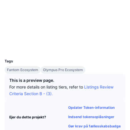
Tophandlere
Artikler
Indstrømninger/udstrømninger på børser
DEX API
Omregner
Sociale medier
Leaderboards
Spot
Kontrakter
0x5cc6...78e59b
Stemning
Virksomhed
Nyhedsbrev
2.5
Indikatorer
Populære
Derivativer
Bedømmelse (CertiK)
explorer.fantom.network
Priser
CMC Launch
Explorers
Kommende
Kryptofrygt- og Kryptogrådighedsindeks.
Wallets
Ressourcer
CMC Labs
Nylig tilføjet
Altcoin-sæsonindeks
UCID
10239
CMC Max
Vindere & Tabere
Markedscyklusindikatorer
Tags
Dokumentation
Fantom Ecosystem
Olympus Pro Ecosystem
Topnyheder
Mest besøgte
Bitcoin-dominans
FAQ
This is a preview page.
Telegram-bot
For more details on listing tiers, refer to
Listings Review
Community-stemning
CoinMarketCap 20-indeks
Criteria Section B - (3).
AI-integrationer
Annoncér
Blockchain-rangering
CoinMarketCap 100-indeks
Opdater Token-information
CMC Agent Hub
Indsend tokensoplåsninger
Ejer du dette projekt?
Forudsigelsesmarkeder
ETF-pengestrømme
Side-widgets
Markedsplads for færdigheder
Gør krav på fællesskabsbadge