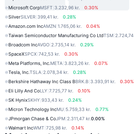
Microsoft Corp
MSFT
3.232,96 kr.
0.30%
Silver
SILVER
399,41 kr.
0.28%
Amazon.com Inc
AMZN
1.765,06 kr.
0.04%
Taiwan Semiconductor Manufacturing Co Ltd
TSM
2.724,74 
Broadcom Inc
AVGO
2.735,14 kr.
0.29%
SpaceX
SPCX
742,53 kr.
0.30%
Meta Platforms, Inc.
META
3.823,26 kr.
0.07%
Tesla, Inc.
TSLA
2.078,34 kr.
0.28%
Berkshire Hathaway Inc Class B
BRK.B
3.393,91 kr.
0.30%
Eli Lilly And Co
LLY
7.725,77 kr.
0.10%
SK Hynix
SKHY
933,43 kr.
0.24%
Micron Technology Inc
MU
5.759,33 kr.
0.77%
JPmorgan Chase & Co
JPM
2.311,47 kr.
0.00%
Walmart Inc
WMT
725,98 kr.
0.14%