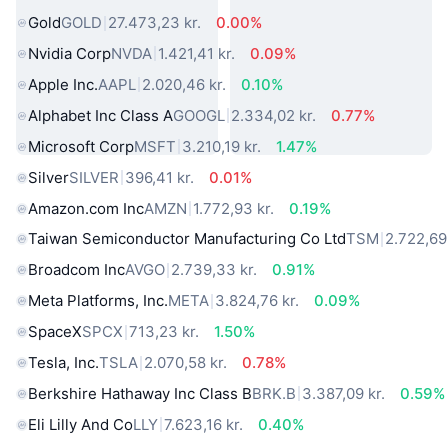
Gold
GOLD
27.473,23 kr.
0.00%
Nvidia Corp
NVDA
1.421,41 kr.
0.09%
Apple Inc.
AAPL
2.020,46 kr.
0.10%
Alphabet Inc Class A
GOOGL
2.334,02 kr.
0.77%
Microsoft Corp
MSFT
3.210,19 kr.
1.47%
Silver
SILVER
396,41 kr.
0.01%
Amazon.com Inc
AMZN
1.772,93 kr.
0.19%
Taiwan Semiconductor Manufacturing Co Ltd
TSM
2.722,69 
Broadcom Inc
AVGO
2.739,33 kr.
0.91%
Meta Platforms, Inc.
META
3.824,76 kr.
0.09%
SpaceX
SPCX
713,23 kr.
1.50%
Tesla, Inc.
TSLA
2.070,58 kr.
0.78%
Berkshire Hathaway Inc Class B
BRK.B
3.387,09 kr.
0.59%
Eli Lilly And Co
LLY
7.623,16 kr.
0.40%