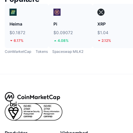
Heima
Pi
XRP
$0.1872
$0.09072
$1.04
6.17%
4.08%
2.12%
CoinMarketCap
Tokens
Spaceswap MILK2