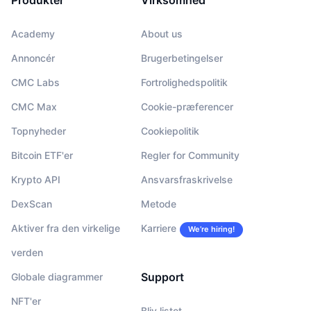
Produkter
Virksomhed
Academy
About us
Annoncér
Brugerbetingelser
CMC Labs
Fortrolighedspolitik
CMC Max
Cookie-præferencer
Topnyheder
Cookiepolitik
Bitcoin ETF'er
Regler for Community
Krypto API
Ansvarsfraskrivelse
DexScan
Metode
Aktiver fra den virkelige
Karriere
We’re hiring!
verden
Support
Globale diagrammer
NFT'er
Bliv listet