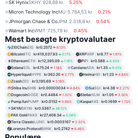
SK Hynix
SKHY
928,68 kr.
5.25%
Micron Technology Inc
MU
5.784,53 kr.
0.21%
JPmorgan Chase & Co
JPM
2.318,8 kr.
0.54%
Walmart Inc
WMT
725,79 kr.
0.45%
Mest besøgte kryptovalutaer
ZIGChain
ZIG
kr0.2572
9.13%
Bitcoin
BTC
kr419,037.93
XRP
XRP
kr6.77
0.17%
1.91%
Ethereum
ETH
kr12,395.09
Pi
PI
kr0.588
1.18%
4.33%
Solana
SOL
kr475.24
Cardano
ADA
kr1.35
1.18%
9.01%
Hyperliquid
HYPE
kr362.20
Heima
HEI
kr1.23
2.77%
4.84%
Zcash
ZEC
kr3,195.69
5.18%
Shiba Inu
SHIB
kr0.00003034
Sui
SUI
kr4.38
4.64%
2.27%
Dogecoin
DOGE
kr0.4484
Stellar
XLM
kr1.05
1.32%
3.30%
Pump.fun
PUMP
kr0.0152
Kaspa
KAS
kr0.1659
5.88%
1.73%
SKYAI
SKYAI
kr0.5367
36.12%
PAX Gold
PAXG
kr27,406.54
0.06%
Terra Classic
LUNC
kr0.0003167
2.32%
Lorenzo Protocol
BANK
kr0.2742
8.46%
Populære