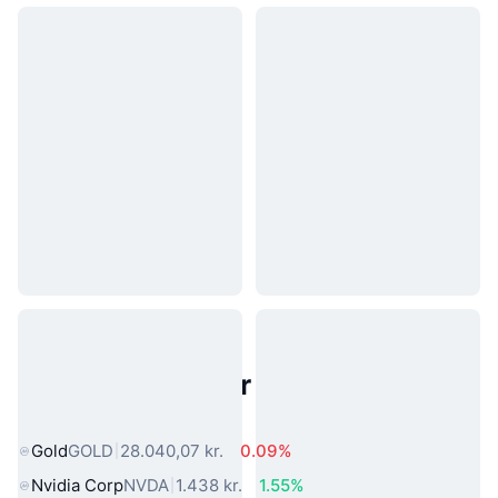
Populære aktiver fra den virkelige
verden
Gold
GOLD
28.040,07 kr.
0.09%
Nvidia Corp
NVDA
1.438 kr.
1.55%