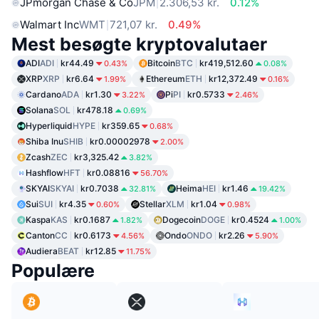
JPmorgan Chase & Co
JPM
2.306,53 kr.
0.12%
Walmart Inc
WMT
721,07 kr.
0.49%
Mest besøgte kryptovalutaer
ADI
ADI
kr44.49
Bitcoin
BTC
kr419,512.60
0.43%
0.08%
XRP
XRP
kr6.64
Ethereum
ETH
kr12,372.49
1.99%
0.16%
Cardano
ADA
kr1.30
Pi
PI
kr0.5733
3.22%
2.46%
Solana
SOL
kr478.18
0.69%
Hyperliquid
HYPE
kr359.65
0.68%
Shiba Inu
SHIB
kr0.00002978
2.00%
Zcash
ZEC
kr3,325.42
3.82%
Hashflow
HFT
kr0.08816
56.70%
SKYAI
SKYAI
kr0.7038
Heima
HEI
kr1.46
32.81%
19.42%
Sui
SUI
kr4.35
Stellar
XLM
kr1.04
0.60%
0.98%
Kaspa
KAS
kr0.1687
Dogecoin
DOGE
kr0.4524
1.82%
1.00%
Canton
CC
kr0.6173
Ondo
ONDO
kr2.26
4.56%
5.90%
Audiera
BEAT
kr12.85
11.75%
Populære