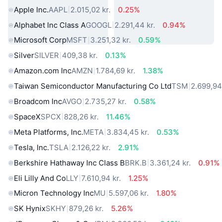
Apple Inc.
AAPL
2.015,02 kr.
0.25%
Alphabet Inc Class A
GOOGL
2.291,44 kr.
0.94%
Microsoft Corp
MSFT
3.251,32 kr.
0.59%
Silver
SILVER
409,38 kr.
0.13%
Amazon.com Inc
AMZN
1.784,69 kr.
1.38%
Taiwan Semiconductor Manufacturing Co Ltd
TSM
2.699,94
Broadcom Inc
AVGO
2.735,27 kr.
0.58%
SpaceX
SPCX
828,26 kr.
11.46%
Meta Platforms, Inc.
META
3.834,45 kr.
0.53%
Tesla, Inc.
TSLA
2.126,22 kr.
2.91%
Berkshire Hathaway Inc Class B
BRK.B
3.361,24 kr.
0.91%
Eli Lilly And Co
LLY
7.610,94 kr.
1.25%
Micron Technology Inc
MU
5.597,06 kr.
1.80%
SK Hynix
SKHY
879,26 kr.
5.26%