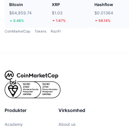
Bitcoin
XRP
Hashflow
$64,859.74
$1.03
$0.01364
0.48%
1.67%
56.14%
CoinMarketCap
Tokens
RazrFi
Produkter
Virksomhed
Academy
About us