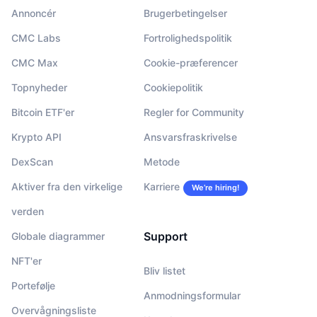
Annoncér
Brugerbetingelser
CMC Labs
Fortrolighedspolitik
CMC Max
Cookie-præferencer
Topnyheder
Cookiepolitik
Bitcoin ETF'er
Regler for Community
Krypto API
Ansvarsfraskrivelse
DexScan
Metode
Aktiver fra den virkelige
Karriere
We’re hiring!
verden
Support
Globale diagrammer
NFT'er
Bliv listet
Portefølje
Anmodningsformular
Overvågningsliste