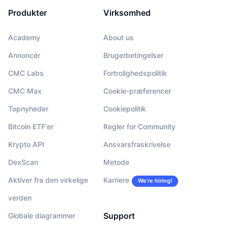
Produkter
Virksomhed
Academy
About us
Annoncér
Brugerbetingelser
CMC Labs
Fortrolighedspolitik
CMC Max
Cookie-præferencer
Topnyheder
Cookiepolitik
Bitcoin ETF'er
Regler for Community
Krypto API
Ansvarsfraskrivelse
DexScan
Metode
Aktiver fra den virkelige
Karriere
We’re hiring!
verden
Support
Globale diagrammer