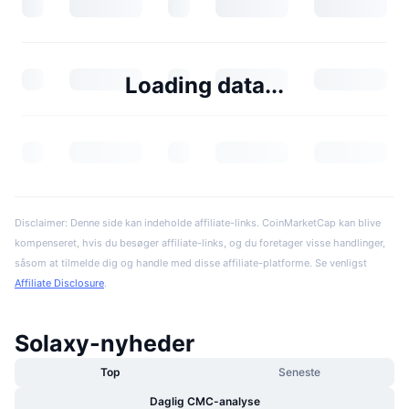
Loading data...
Disclaimer: Denne side kan indeholde affiliate-links. CoinMarketCap kan blive
kompenseret, hvis du besøger affiliate-links, og du foretager visse handlinger,
såsom at tilmelde dig og handle med disse affiliate-platforme. Se venligst
Affiliate Disclosure
.
Solaxy-nyheder
Top
Seneste
Daglig CMC-analyse