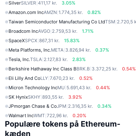
Silver
SILVER
411,17 kr.
3.05%
Amazon.com Inc
AMZN
1.774,35 kr.
0.82%
Taiwan Semiconductor Manufacturing Co Ltd
TSM
2.720,5 k
Broadcom Inc
AVGO
2.759,53 kr.
1.71%
SpaceX
SPCX
867,31 kr.
15.83%
Meta Platforms, Inc.
META
3.826,94 kr.
0.37%
Tesla, Inc.
TSLA
2.127,83 kr.
2.83%
Berkshire Hathaway Inc Class B
BRK.B
3.372,25 kr.
0.54%
Eli Lilly And Co
LLY
7.670,23 kr.
0.52%
Micron Technology Inc
MU
5.691,43 kr.
0.44%
SK Hynix
SKHY
893,55 kr.
3.92%
JPmorgan Chase & Co
JPM
2.316,35 kr.
0.34%
Walmart Inc
WMT
722,96 kr.
0.20%
Populære tokens på Ethereum-
kæden