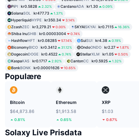
Pi
PI
kr0.5828
Cardano
ADA
kr1.30
2.32%
0.09%
Solana
SOL
kr477.73
1.37%
Hyperliquid
HYPE
kr350.34
3.14%
Zcash
ZEC
kr3,279.21
SKYAI
SKYAI
kr0.7115
0.00%
16.36%
Shiba Inu
SHIB
kr0.00003004
0.74%
Hashflow
HFT
kr0.08285
Sui
SUI
kr4.38
57.14%
0.19%
Biconomy
BICO
kr0.3412
Ondo
ONDO
kr2.27
31.12%
1.87%
Dogecoin
DOGE
kr0.4522
Stellar
XLM
kr1.05
0.74%
0.50%
Kaspa
KAS
kr0.1717
Canton
CC
kr0.5925
2.92%
1.32%
Bonk
BONK
kr0.00001626
10.65%
Populære
Bitcoin
Ethereum
XRP
$64,873.86
$1,913.58
$1.03
0.81%
0.65%
0.67%
Solaxy Live Prisdata