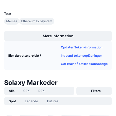
UCID
Kommende salg
36867
Finansieringsrenter
Lær og tjen
Tags
Memes
Ethereum Ecosystem
Kalendere
Boost
Mere information
ICO-kalender
Opdater Token-information
Begivenhedskalender
Indsend tokensoplåsninger
Ejer du dette projekt?
Gør krav på fællesskabsbadge
Solaxy Markeder
Alle
CEX
DEX
Filters
Spot
Løbende
Futures