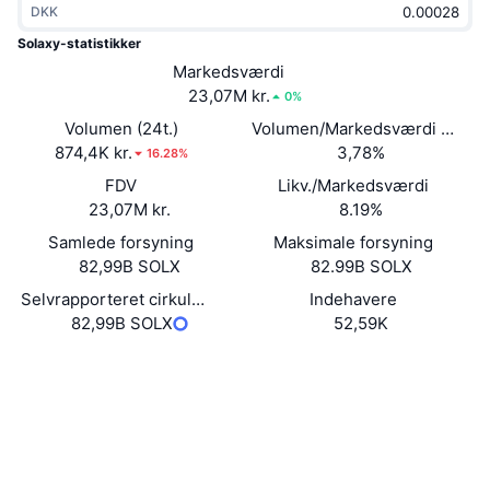
DKK
Populære
Krypto-ETF'er
Learn
CMC MCP
Solaxy-statistikker
Ny
Markedsværdi
Bitcoin ETF'er
x402
Nyheder
23,07M kr.
0%
Krypto
Ethereum ETF'er
Volumen (24t.)
Volumen/Markedsværdi (24 ti
Academy
874,4K kr.
3,78%
16.28%
Politik
FDV
Likv./Markedsværdi
Teknisk analyse
Undersøgelser
23,07M kr.
8.19%
Sport
Samlede forsyning
Maksimale forsyning
RSI
Videoer
82,99B SOLX
82.99B SOLX
Finans
MACD
Selvrapporteret cirkulerende forsyning
Indehavere
Ordforklaring
82,99B SOLX
52,59K
Teknologi
Hjemmeside
Website
Whitepaper
Derivativer
Kampagner
Sociale medier
NFT
Oversigt
Airdrops
Kontrakter
0xe0B7...0fCF48
Explorers
etherscan.io
Samlet NFT-statistikker
Likvidationer
Diamant-belønninger
Wallets