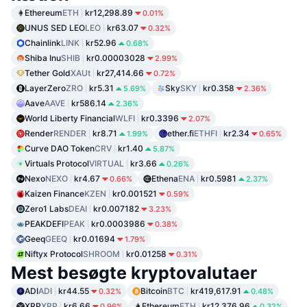
Ethereum
ETH
kr12,298.89
0.01%
UNUS SED LEO
LEO
kr63.07
0.32%
Chainlink
LINK
kr52.96
0.68%
Shiba Inu
SHIB
kr0.00003028
2.99%
Tether Gold
XAUt
kr27,414.66
0.72%
LayerZero
ZRO
kr5.31
Sky
SKY
kr0.358
5.69%
2.36%
Aave
AAVE
kr586.14
2.36%
World Liberty Financial
WLFI
kr0.3396
2.07%
Render
RENDER
kr8.71
ether.fi
ETHFI
kr2.34
1.99%
0.65%
Curve DAO Token
CRV
kr1.40
5.87%
Virtuals Protocol
VIRTUAL
kr3.66
0.26%
Nexo
NEXO
kr4.67
Ethena
ENA
kr0.5981
0.66%
2.37%
Kaizen Finance
KZEN
kr0.001521
0.59%
Zero1 Labs
DEAI
kr0.007182
3.23%
PEAKDEFI
PEAK
kr0.0003986
0.38%
Geeq
GEEQ
kr0.01694
1.79%
Niftyx Protocol
SHROOM
kr0.01258
0.31%
Mest besøgte kryptovalutaer
ADI
ADI
kr44.55
Bitcoin
BTC
kr419,617.91
0.32%
0.48%
XRP
XRP
kr6.66
Ethereum
ETH
kr12,376.96
0.96%
0.32%