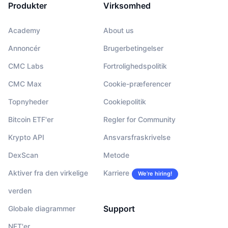
Produkter
Virksomhed
Academy
About us
Annoncér
Brugerbetingelser
CMC Labs
Fortrolighedspolitik
CMC Max
Cookie-præferencer
Topnyheder
Cookiepolitik
Bitcoin ETF'er
Regler for Community
Krypto API
Ansvarsfraskrivelse
DexScan
Metode
Aktiver fra den virkelige
Karriere
We’re hiring!
verden
Support
Globale diagrammer
NFT'er