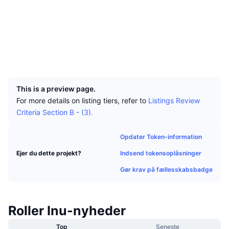
Tophandlere
Artikler
Indstrømninger/udstrømninger på børser
DEX API
Omregner
Sociale medier
Leaderboards
Spot
Kontrakter
0x2518...fb69aa
Stemning
Virksomhed
Nyhedsbrev
Indikatorer
Populære
Derivativer
Explorers
etherscan.io
Wallets
Priser
CMC Launch
Kommende
Kryptofrygt- og Kryptogrådighedsindeks.
UCID
17221
Ressourcer
CMC Labs
Nylig tilføjet
Altcoin-sæsonindeks
This is a preview page.
For more details on listing tiers, refer to
Listings Review
CMC Max
Vindere & Tabere
Markedscyklusindikatorer
Criteria Section B - (3).
Dokumentation
Topnyheder
Mest besøgte
Bitcoin-dominans
Opdater Token-information
FAQ
Telegram-bot
Indsend tokensoplåsninger
Ejer du dette projekt?
Community-stemning
CoinMarketCap 20-indeks
Gør krav på fællesskabsbadge
AI-integrationer
Annoncér
Blockchain-rangering
CoinMarketCap 100-indeks
CMC Agent Hub
Roller Inu-nyheder
Forudsigelsesmarkeder
ETF-pengestrømme
Side-widgets
Markedsplads for færdigheder
Top
Seneste