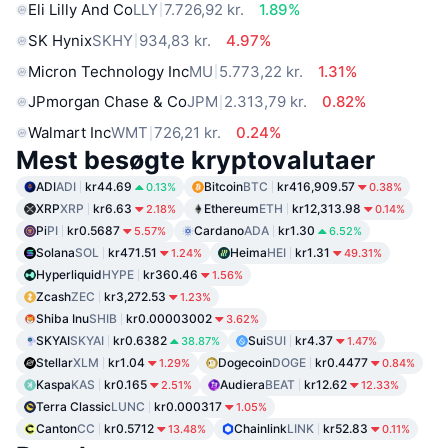
Eli Lilly And Co
LLY
7.726,92 kr.
1.89%
SK Hynix
SKHY
934,83 kr.
4.97%
Micron Technology Inc
MU
5.773,22 kr.
1.31%
JPmorgan Chase & Co
JPM
2.313,79 kr.
0.82%
Walmart Inc
WMT
726,21 kr.
0.24%
Mest besøgte kryptovalutaer
ADI
ADI
kr44.69
Bitcoin
BTC
kr416,909.57
0.13%
0.38%
XRP
XRP
kr6.63
Ethereum
ETH
kr12,313.98
2.18%
0.14%
Pi
PI
kr0.5687
Cardano
ADA
kr1.30
5.57%
6.52%
Solana
SOL
kr471.51
Heima
HEI
kr1.31
1.24%
49.31%
Hyperliquid
HYPE
kr360.46
1.56%
Zcash
ZEC
kr3,272.53
1.23%
Shiba Inu
SHIB
kr0.00003002
3.62%
SKYAI
SKYAI
kr0.6382
Sui
SUI
kr4.37
38.87%
1.47%
Stellar
XLM
kr1.04
Dogecoin
DOGE
kr0.4477
1.29%
0.84%
Kaspa
KAS
kr0.165
Audiera
BEAT
kr12.62
2.51%
12.33%
Terra Classic
LUNC
kr0.000317
1.05%
Canton
CC
kr0.5712
Chainlink
LINK
kr52.83
13.48%
0.11%