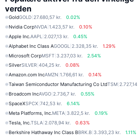
verden
Gold
GOLD
27.680,57 kr.
0.02%
Nvidia Corp
NVDA
1.423,57 kr.
0.10%
Apple Inc.
AAPL
2.027,13 kr.
0.45%
Alphabet Inc Class A
GOOGL
2.328,35 kr.
1.29%
Microsoft Corp
MSFT
3.237,03 kr.
2.54%
Silver
SILVER
404,25 kr.
0.08%
Amazon.com Inc
AMZN
1.766,61 kr.
0.14%
Taiwan Semiconductor Manufacturing Co Ltd
TSM
2.727,14 
Broadcom Inc
AVGO
2.736,7 kr.
0.55%
SpaceX
SPCX
742,53 kr.
6.14%
Meta Platforms, Inc.
META
3.822,5 kr.
0.19%
Tesla, Inc.
TSLA
2.078,94 kr.
0.63%
Berkshire Hathaway Inc Class B
BRK.B
3.393,23 kr.
1.11%