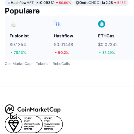
Hashflow
HFT
kr0.09331
Ondo
ONDO
kr2.28
50.90%
5.13%
Populære
Fusionist
Hashflow
ETHGas
$0.1354
$0.01448
$0.02342
78.13%
50.2%
31.29%
CoinMarketCap
Tokens
RoboCalls