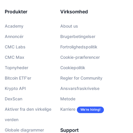
Produkter
Virksomhed
Academy
About us
Annoncér
Brugerbetingelser
CMC Labs
Fortrolighedspolitik
CMC Max
Cookie-præferencer
Topnyheder
Cookiepolitik
Bitcoin ETF'er
Regler for Community
Krypto API
Ansvarsfraskrivelse
DexScan
Metode
Aktiver fra den virkelige
Karriere
We’re hiring!
verden
Support
Globale diagrammer