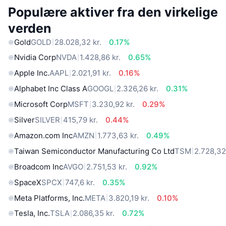
Populære aktiver fra den virkelige
verden
Gold
GOLD
28.028,32 kr.
0.17%
Nvidia Corp
NVDA
1.428,86 kr.
0.65%
Apple Inc.
AAPL
2.021,91 kr.
0.16%
Alphabet Inc Class A
GOOGL
2.326,26 kr.
0.31%
Microsoft Corp
MSFT
3.230,92 kr.
0.29%
Silver
SILVER
415,79 kr.
0.44%
Amazon.com Inc
AMZN
1.773,63 kr.
0.49%
Taiwan Semiconductor Manufacturing Co Ltd
TSM
2.728,32
Broadcom Inc
AVGO
2.751,53 kr.
0.92%
SpaceX
SPCX
747,6 kr.
0.35%
Meta Platforms, Inc.
META
3.820,19 kr.
0.10%
Tesla, Inc.
TSLA
2.086,35 kr.
0.72%