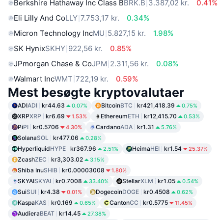
Berkshire Hathaway Inc Class B
BRK.B
3.387,02 kr.
0.41%
Eli Lilly And Co
LLY
7.753,17 kr.
0.34%
Micron Technology Inc
MU
5.827,15 kr.
1.98%
SK Hynix
SKHY
922,56 kr.
0.85%
JPmorgan Chase & Co
JPM
2.311,56 kr.
0.08%
Walmart Inc
WMT
722,19 kr.
0.59%
Mest besøgte kryptovalutaer
ADI
ADI
kr44.63
Bitcoin
BTC
kr421,418.39
0.07%
0.75%
XRP
XRP
kr6.69
Ethereum
ETH
kr12,415.70
1.53%
0.53%
Pi
PI
kr0.5706
Cardano
ADA
kr1.31
4.30%
5.76%
Solana
SOL
kr477.06
0.28%
Hyperliquid
HYPE
kr367.96
Heima
HEI
kr1.54
2.51%
25.37%
Zcash
ZEC
kr3,303.02
3.15%
Shiba Inu
SHIB
kr0.00003008
1.80%
SKYAI
SKYAI
kr0.7008
Stellar
XLM
kr1.05
33.40%
0.54%
Sui
SUI
kr4.38
Dogecoin
DOGE
kr0.4508
0.01%
0.62%
Kaspa
KAS
kr0.169
Canton
CC
kr0.5775
0.65%
11.45%
Audiera
BEAT
kr14.45
27.38%