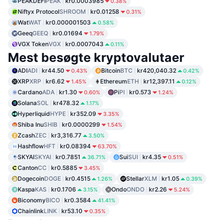
PEAKDEFI
PEAK
kr0.0003985
0.38%
Niftyx Protocol
SHROOM
kr0.01258
0.31%
Wat
WAT
kr0.000001503
0.58%
Geeq
GEEQ
kr0.01694
1.79%
VGX Token
VGX
kr0.0007043
0.11%
Mest besøgte kryptovalutaer
ADI
ADI
kr44.50
Bitcoin
BTC
kr420,040.32
0.43%
0.42%
XRP
XRP
kr6.62
Ethereum
ETH
kr12,397.11
1.45%
0.12%
Cardano
ADA
kr1.30
Pi
PI
kr0.573
0.60%
1.24%
Solana
SOL
kr478.32
1.17%
Hyperliquid
HYPE
kr352.09
3.35%
Shiba Inu
SHIB
kr0.0000299
1.54%
Zcash
ZEC
kr3,316.77
3.50%
Hashflow
HFT
kr0.08394
63.70%
SKYAI
SKYAI
kr0.7851
Sui
SUI
kr4.35
36.71%
0.51%
Canton
CC
kr0.5885
3.45%
Dogecoin
DOGE
kr0.4515
Stellar
XLM
kr1.05
1.26%
0.39%
Kaspa
KAS
kr0.1706
Ondo
ONDO
kr2.26
3.15%
5.24%
Biconomy
BICO
kr0.3584
41.41%
Chainlink
LINK
kr53.10
0.35%