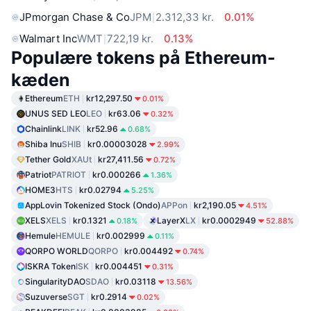
JPmorgan Chase & Co
JPM
2.312,33 kr.
0.01%
Walmart Inc
WMT
722,19 kr.
0.13%
Populære tokens på Ethereum-
kæden
Ethereum
ETH
kr12,297.50
0.01%
UNUS SED LEO
LEO
kr63.06
0.32%
Chainlink
LINK
kr52.96
0.68%
Shiba Inu
SHIB
kr0.00003028
2.99%
Tether Gold
XAUt
kr27,411.56
0.72%
Patriot
PATRIOT
kr0.000266
1.36%
HOME3
HTS
kr0.02794
5.25%
AppLovin Tokenized Stock (Ondo)
APPon
kr2,190.05
4.51%
XELS
XELS
kr0.1321
LayerX
LX
kr0.0002949
0.18%
52.88%
Hemule
HEMULE
kr0.002999
0.11%
QORPO WORLD
QORPO
kr0.004492
0.74%
ISKRA Token
ISK
kr0.004451
0.31%
SingularityDAO
SDAO
kr0.03118
13.56%
Suzuverse
SGT
kr0.2914
0.02%