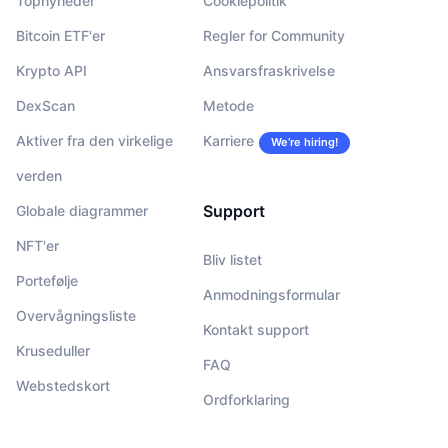
Topnyheder
Cookiepolitik
Bitcoin ETF'er
Regler for Community
Krypto API
Ansvarsfraskrivelse
DexScan
Metode
Aktiver fra den virkelige
Karriere
We’re hiring!
verden
Support
Globale diagrammer
NFT'er
Bliv listet
Portefølje
Anmodningsformular
Overvågningsliste
Kontakt support
Kruseduller
FAQ
Webstedskort
Ordforklaring