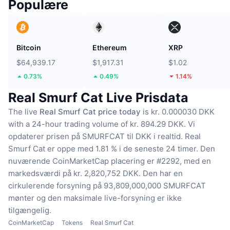
Populære
Bitcoin
Ethereum
XRP
$64,939.17
$1,917.31
$1.02
0.73%
0.49%
1.14%
Real Smurf Cat Live Prisdata
The live
Real Smurf Cat price today
is kr. 0.000030 DKK
with a 24-hour trading volume of kr. 894.29 DKK.
Vi
opdaterer prisen på SMURFCAT til DKK i realtid.
Real
Smurf Cat er oppe med 1.81 % i de seneste 24 timer.
Den
nuværende CoinMarketCap placering er #2292, med en
markedsværdi på kr. 2,820,752 DKK.
Den har en
cirkulerende forsyning på 93,809,000,000 SMURFCAT
mønter
og den maksimale live-forsyning er ikke
tilgængelig.
CoinMarketCap
Tokens
Real Smurf Cat