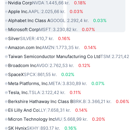
Nvidia Corp
NVDA
1.445,66 kr.
0.18%
Apple Inc.
AAPL
2.025,66 kr.
0.03%
Alphabet Inc Class A
GOOGL
2.292,4 kr.
0.03%
Microsoft Corp
MSFT
3.230,82 kr.
0.07%
Silver
SILVER
410,7 kr.
0.16%
Amazon.com Inc
AMZN
1.773,35 kr.
0.14%
Taiwan Semiconductor Manufacturing Co Ltd
TSM
2.721,42 
Broadcom Inc
AVGO
2.762,53 kr.
0.12%
SpaceX
SPCX
861,55 kr.
0.02%
Meta Platforms, Inc.
META
3.830,89 kr.
0.07%
Tesla, Inc.
TSLA
2.122,42 kr.
0.11%
Berkshire Hathaway Inc Class B
BRK.B
3.366,21 kr.
0.06%
Eli Lilly And Co
LLY
7.658,31 kr.
0.14%
Micron Technology Inc
MU
5.668,99 kr.
0.20%
SK Hynix
SKHY
893,17 kr.
0.16%