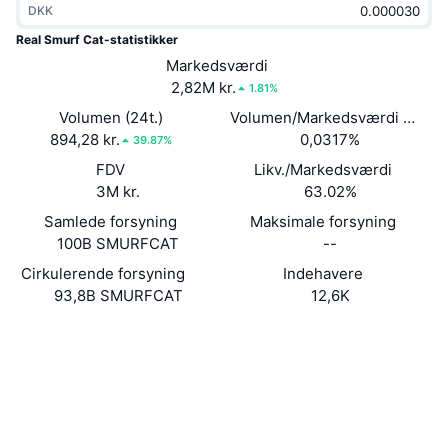
DKK
Populære
Krypto-ETF'er
Learn
CMC MCP
Real Smurf Cat-statistikker
Ny
Markedsværdi
Bitcoin ETF'er
x402
Nyheder
2,82M kr.
1.81%
Krypto
Ethereum ETF'er
Volumen (24t.)
Volumen/Markedsværdi (24 ti
Academy
894,28 kr.
0,0317%
39.87%
Politik
FDV
Likv./Markedsværdi
Teknisk analyse
Undersøgelser
3M kr.
63.02%
Sport
Samlede forsyning
Maksimale forsyning
RSI
Videoer
100B SMURFCAT
--
Finans
MACD
Cirkulerende forsyning
Indehavere
Ordforklaring
93,8B SMURFCAT
12,6K
Teknologi
Website
Derivativer
Kampagner
Hjemmeside
NFT
Oversigt
Airdrops
Sociale medier
Samlet NFT-statistikker
0xfF83...94240C
Kontrakter
Likvidationer
Diamant-belønninger