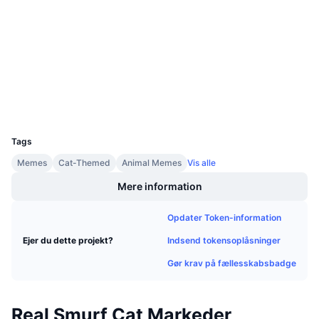
3.4
Kommende salg
Bedømmelse (CertiK)
Finansieringsrenter
Lær og tjen
Audits
etherscan.io
Kalendere
Explorers
Wallets
ICO-kalender
UCID
28053
Begivenhedskalender
Tags
Memes
Cat-Themed
Animal Memes
Vis alle
Mere information
Opdater Token-information
Indsend tokensoplåsninger
Ejer du dette projekt?
Gør krav på fællesskabsbadge
Real Smurf Cat Markeder