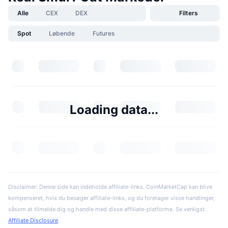
Alle
CEX
DEX
Filters
Spot
Løbende
Futures
Loading data...
Disclaimer: Denne side kan indeholde affiliate-links. CoinMarketCap kan blive
kompenseret, hvis du besøger affiliate-links, og du foretager visse handlinger,
såsom at tilmelde dig og handle med disse affiliate-platforme. Se venligst
Affiliate Disclosure
.