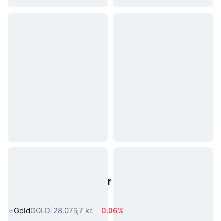
Populære aktiver fra den virkelige
verden
Gold
GOLD
28.076,7 kr.
0.06%