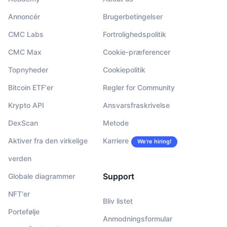
Annoncér
Brugerbetingelser
CMC Labs
Fortrolighedspolitik
CMC Max
Cookie-præferencer
Topnyheder
Cookiepolitik
Bitcoin ETF'er
Regler for Community
Krypto API
Ansvarsfraskrivelse
DexScan
Metode
Aktiver fra den virkelige
Karriere
We’re hiring!
verden
Support
Globale diagrammer
NFT'er
Bliv listet
Portefølje
Anmodningsformular