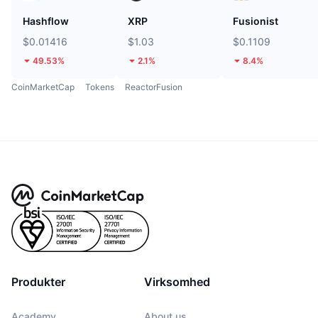
Hashflow
XRP
Fusionist
$0.01416
$1.03
$0.1109
49.53%
2.1%
8.4%
CoinMarketCap
Tokens
ReactorFusion
Produkter
Virksomhed
Academy
About us