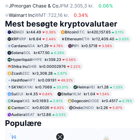
JPmorgan Chase & Co
JPM
2.305,3 kr.
0.06%
Walmart Inc
WMT
722,16 kr.
0.34%
Mest besøgte kryptovalutaer
ADI
ADI
kr44.49
Bitcoin
BTC
kr420,157.65
0.39%
0.11%
XRP
XRP
kr6.64
Ethereum
ETH
kr12,409.40
2.44%
0.03%
Cardano
ADA
kr1.29
Pi
PI
kr0.5718
4.79%
3.58%
Solana
SOL
kr477.50
0.29%
Hyperliquid
HYPE
kr359.23
0.56%
Shiba Inu
SHIB
kr0.00002976
2.22%
Zcash
ZEC
kr3,308.28
2.97%
Hashflow
HFT
kr0.09191
49.51%
SKYAI
SKYAI
kr0.7069
Heima
HEI
kr1.28
33.01%
1.33%
Sui
SUI
kr4.35
Stellar
XLM
kr1.04
0.84%
1.54%
Kaspa
KAS
kr0.1693
Dogecoin
DOGE
kr0.4517
2.61%
0.78%
Canton
CC
kr0.6026
Ondo
ONDO
kr2.26
6.93%
5.97%
Audiera
BEAT
kr12.86
0.53%
Populære