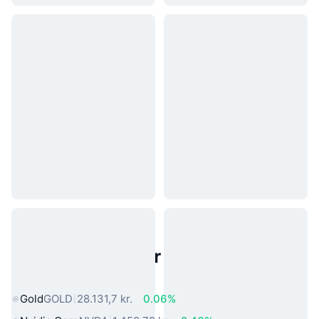
Populære aktiver fra den virkelige
verden
Gold
GOLD
28.131,7 kr.
0.06%