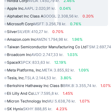
Nvidia Corp
NVDA
1.450,79 kr.
2.46%
Apple Inc.
AAPL
2.020,91 kr.
0.04%
Alphabet Inc Class A
GOOGL
2.308,56 kr.
0.20%
Microsoft Corp
MSFT
3.256,78 kr.
0.76%
Silver
SILVER
410,27 kr.
0.70%
Amazon.com Inc
AMZN
1.794,98 kr.
1.96%
Taiwan Semiconductor Manufacturing Co Ltd
TSM
2.697,74 
Broadcom Inc
AVGO
2.747,33 kr.
1.03%
SpaceX
SPCX
833,63 kr.
12.19%
Meta Platforms, Inc.
META
3.855,92 kr.
1.09%
Tesla, Inc.
TSLA
2.144,53 kr.
3.80%
Berkshire Hathaway Inc Class B
BRK.B
3.355,74 kr.
1.07%
Eli Lilly And Co
LLY
7.595,8 kr.
1.45%
Micron Technology Inc
MU
5.638,76 kr.
1.07%
SK Hynix
SKHY
888,85 kr.
4.23%