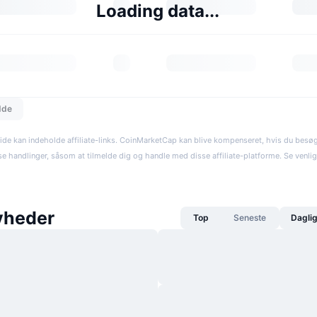
Loading data...
dde
ide kan indeholde affiliate-links. CoinMarketCap kan blive kompenseret, hvis du besøger
se handlinger, såsom at tilmelde dig og handle med disse affiliate-platforme. Se venli
yheder
Top
Seneste
Dagli