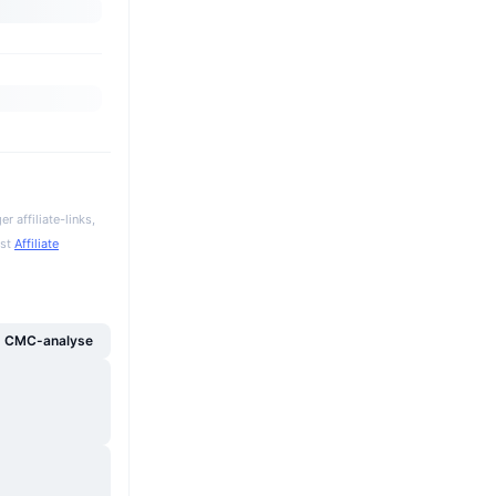
 affiliate-links,
gst
Affiliate
g CMC-analyse