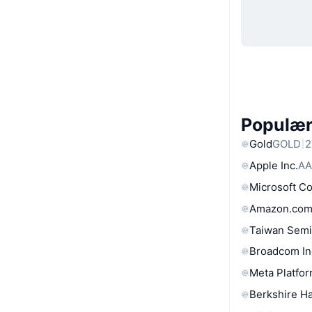
Populære
Gold
GOLD
2
Apple Inc.
AA
Microsoft C
Amazon.com
Taiwan Semi
Broadcom In
Meta Platfor
Berkshire Ha