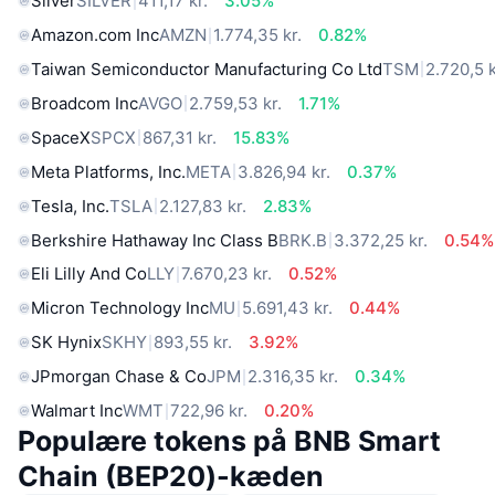
Silver
SILVER
411,17 kr.
3.05%
Amazon.com Inc
AMZN
1.774,35 kr.
0.82%
Taiwan Semiconductor Manufacturing Co Ltd
TSM
2.720,5 k
Broadcom Inc
AVGO
2.759,53 kr.
1.71%
SpaceX
SPCX
867,31 kr.
15.83%
Meta Platforms, Inc.
META
3.826,94 kr.
0.37%
Tesla, Inc.
TSLA
2.127,83 kr.
2.83%
Berkshire Hathaway Inc Class B
BRK.B
3.372,25 kr.
0.54%
Eli Lilly And Co
LLY
7.670,23 kr.
0.52%
Micron Technology Inc
MU
5.691,43 kr.
0.44%
SK Hynix
SKHY
893,55 kr.
3.92%
JPmorgan Chase & Co
JPM
2.316,35 kr.
0.34%
Walmart Inc
WMT
722,96 kr.
0.20%
Populære tokens på BNB Smart
Chain (BEP20)-kæden