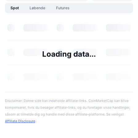
Spot
Løbende
Futures
Loading data...
Disclaimer: Denne side kan indeholde affiliate-links. CoinMarketCap kan blive
kompenseret, hvis du besøger affiliate-links, og du foretager visse handlinger,
såsom at tilmelde dig og handle med disse affiliate-platforme. Se venligst
Affiliate Disclosure
.