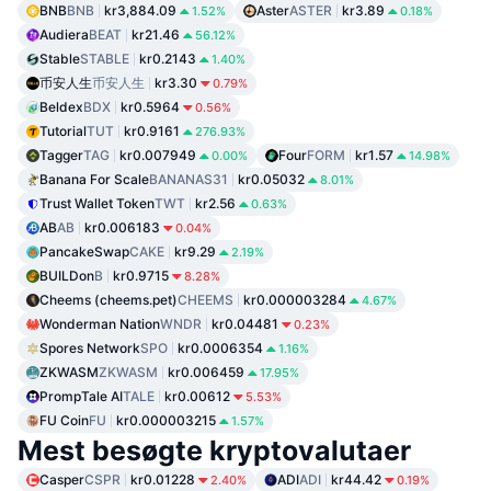
BNB
BNB
kr3,884.09
Aster
ASTER
kr3.89
1.52%
0.18%
Audiera
BEAT
kr21.46
56.12%
Stable
STABLE
kr0.2143
1.40%
币安人生
币安人生
kr3.30
0.79%
Beldex
BDX
kr0.5964
0.56%
Tutorial
TUT
kr0.9161
276.93%
Tagger
TAG
kr0.007949
Four
FORM
kr1.57
0.00%
14.98%
Banana For Scale
BANANAS31
kr0.05032
8.01%
Trust Wallet Token
TWT
kr2.56
0.63%
AB
AB
kr0.006183
0.04%
PancakeSwap
CAKE
kr9.29
2.19%
BUILDon
B
kr0.9715
8.28%
Cheems (cheems.pet)
CHEEMS
kr0.000003284
4.67%
Wonderman Nation
WNDR
kr0.04481
0.23%
Spores Network
SPO
kr0.0006354
1.16%
ZKWASM
ZKWASM
kr0.006459
17.95%
PrompTale AI
TALE
kr0.00612
5.53%
FU Coin
FU
kr0.000003215
1.57%
Mest besøgte kryptovalutaer
Casper
CSPR
kr0.01228
ADI
ADI
kr44.42
2.40%
0.19%