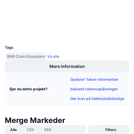
2.7
Kommende salg
Bedømmelse (CertiK)
Finansieringsrenter
Lær og tjen
bscscan.com
Explorers
Kalendere
Wallets
UCID
4909
ICO-kalender
Tags
BNB Chain Ecosystem
Vis alle
Begivenhedskalender
Mere information
Opdater Token-information
Indsend tokensoplåsninger
Ejer du dette projekt?
Gør krav på fællesskabsbadge
Merge Markeder
Alle
CEX
DEX
Filters