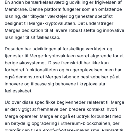
En anden bemærkelsesværdig udvikling er frigivelsen af
Membrane. Denne platform fungerer som en omfattende
løsning, der tilbyder værktøjer og tjenester specifikt
designet til Merge-kryptovalutaen. Det understreger
Merges dedikation til at levere robust støtte og innovative
løsninger til sit fællesskab.
Desuden har udviklingen af forskellige værktøjer og
tjenester til Merge-kryptovalutaen været afgørende for at
berige økosystemet. Disse fremskridt har ikke kun
forbedret funktionaliteten og brugeroplevelsen, men har
også demonstreret Merges løbende bestræbelser på at
innovere og tilpasse sig behovene i kryptovaluta-
fællesskabet.
Ud over disse specifikke begivenheder relateret til Merge
er det vigtigt at fremhæve den bredere kontekst, hvori
Merge opererer. Merge er også et udtryk forbundet med
en betydelig opgradering i Ethereum-blockchainen, der
overgår den til en Proof-of-Stake-mekanisme. Planlagt til