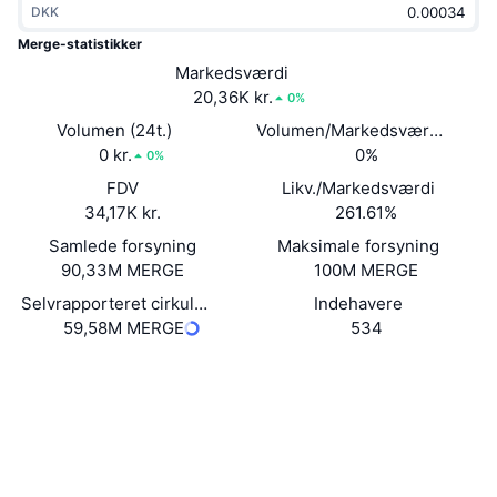
DKK
Populære
Krypto-ETF'er
Learn
CMC MCP
Merge-statistikker
Ny
Markedsværdi
Bitcoin ETF'er
x402
Nyheder
20,36K kr.
0%
Krypto
Ethereum ETF'er
Volumen (24t.)
Volumen/Markedsværdi (24 ti
Academy
0 kr.
0%
0%
Politik
FDV
Likv./Markedsværdi
Teknisk analyse
Undersøgelser
34,17K kr.
261.61%
Sport
Samlede forsyning
Maksimale forsyning
RSI
Videoer
90,33M MERGE
100M MERGE
Finans
MACD
Selvrapporteret cirkulerende forsyning
Indehavere
Ordforklaring
59,58M MERGE
534
Teknologi
Website
Whitepaper
Derivativer
Kampagner
Hjemmeside
NFT
Oversigt
Airdrops
Sociale medier
Samlet NFT-statistikker
Likvidationer
Diamant-belønninger
Kontrakter
0x2d5c...2fbf70