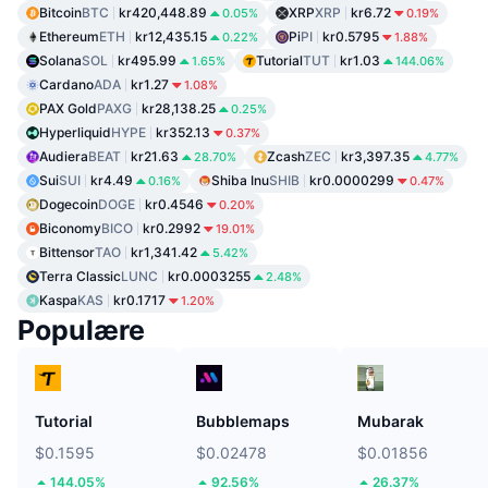
Bitcoin
BTC
kr420,448.89
XRP
XRP
kr6.72
0.05%
0.19%
Ethereum
ETH
kr12,435.15
Pi
PI
kr0.5795
0.22%
1.88%
Solana
SOL
kr495.99
Tutorial
TUT
kr1.03
1.65%
144.06%
Cardano
ADA
kr1.27
1.08%
PAX Gold
PAXG
kr28,138.25
0.25%
Hyperliquid
HYPE
kr352.13
0.37%
Audiera
BEAT
kr21.63
Zcash
ZEC
kr3,397.35
28.70%
4.77%
Sui
SUI
kr4.49
Shiba Inu
SHIB
kr0.0000299
0.16%
0.47%
Dogecoin
DOGE
kr0.4546
0.20%
Biconomy
BICO
kr0.2992
19.01%
Bittensor
TAO
kr1,341.42
5.42%
Terra Classic
LUNC
kr0.0003255
2.48%
Kaspa
KAS
kr0.1717
1.20%
Populære
Tutorial
Bubblemaps
Mubarak
$0.1595
$0.02478
$0.01856
144.05%
92.56%
26.37%