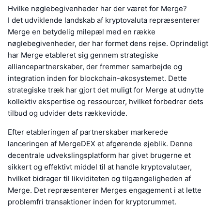
Hvilke nøglebegivenheder har der været for Merge?
I det udviklende landskab af kryptovaluta repræsenterer
Merge en betydelig milepæl med en række
nøglebegivenheder, der har formet dens rejse. Oprindeligt
har Merge etableret sig gennem strategiske
alliancepartnerskaber, der fremmer samarbejde og
integration inden for blockchain-økosystemet. Dette
strategiske træk har gjort det muligt for Merge at udnytte
kollektiv ekspertise og ressourcer, hvilket forbedrer dets
tilbud og udvider dets rækkevidde.
Efter etableringen af partnerskaber markerede
lanceringen af MergeDEX et afgørende øjeblik. Denne
decentrale udvekslingsplatform har givet brugerne et
sikkert og effektivt middel til at handle kryptovalutaer,
hvilket bidrager til likviditeten og tilgængeligheden af
Merge. Det repræsenterer Merges engagement i at lette
problemfri transaktioner inden for kryptorummet.