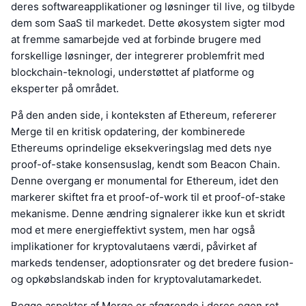
deres softwareapplikationer og løsninger til live, og tilbyde
dem som SaaS til markedet. Dette økosystem sigter mod
at fremme samarbejde ved at forbinde brugere med
forskellige løsninger, der integrerer problemfrit med
blockchain-teknologi, understøttet af platforme og
eksperter på området.
På den anden side, i konteksten af Ethereum, refererer
Merge til en kritisk opdatering, der kombinerede
Ethereums oprindelige eksekveringslag med dets nye
proof-of-stake konsensuslag, kendt som Beacon Chain.
Denne overgang er monumental for Ethereum, idet den
markerer skiftet fra et proof-of-work til et proof-of-stake
mekanisme. Denne ændring signalerer ikke kun et skridt
mod et mere energieffektivt system, men har også
implikationer for kryptovalutaens værdi, påvirket af
markeds tendenser, adoptionsrater og det bredere fusion-
og opkøbslandskab inden for kryptovalutamarkedet.
Begge aspekter af Merge er afgørende i deres egen ret,