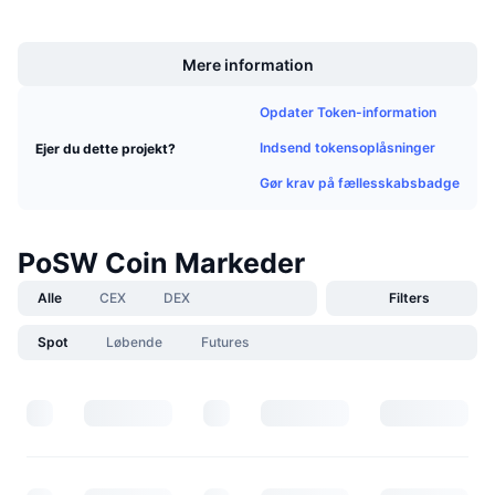
UCID
Kommende salg
1495
Finansieringsrenter
Lær og tjen
Mere information
Kalendere
Opdater Token-information
Indsend tokensoplåsninger
Ejer du dette projekt?
ICO-kalender
Gør krav på fællesskabsbadge
Begivenhedskalender
PoSW Coin Markeder
Alle
CEX
DEX
Filters
Spot
Løbende
Futures