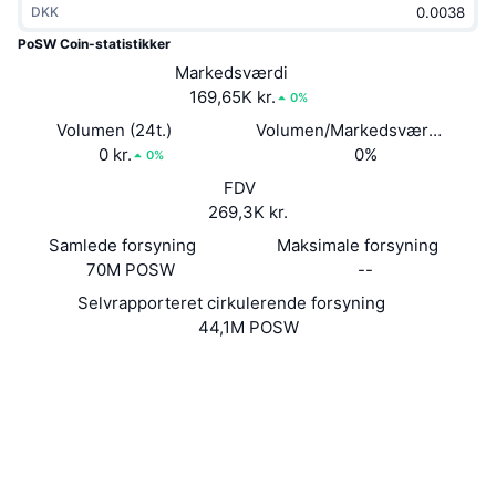
DKK
Populære
Krypto-ETF'er
Learn
CMC MCP
PoSW Coin-statistikker
Ny
Markedsværdi
Bitcoin ETF'er
x402
Nyheder
169,65K kr.
0%
Krypto
Ethereum ETF'er
Volumen (24t.)
Volumen/Markedsværdi (24 ti
Academy
0 kr.
0%
0%
Politik
FDV
Teknisk analyse
Undersøgelser
269,3K kr.
Sport
Samlede forsyning
Maksimale forsyning
RSI
Videoer
70M POSW
--
Finans
MACD
Selvrapporteret cirkulerende forsyning
Ordforklaring
44,1M POSW
Teknologi
Hjemmeside
Website
Derivativer
Kampagner
NFT
Sociale medier
Oversigt
Airdrops
3.1
Bedømmelse (CertiK)
Samlet NFT-statistikker
Likvidationer
Diamant-belønninger
Explorers
poswallet.com