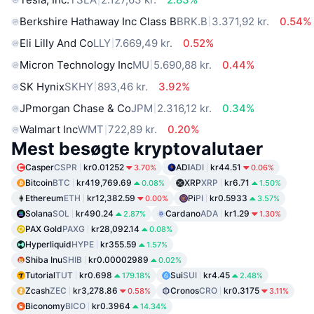
Berkshire Hathaway Inc Class B
BRK.B
3.371,92 kr.
0.54%
Eli Lilly And Co
LLY
7.669,49 kr.
0.52%
Micron Technology Inc
MU
5.690,88 kr.
0.44%
SK Hynix
SKHY
893,46 kr.
3.92%
JPmorgan Chase & Co
JPM
2.316,12 kr.
0.34%
Walmart Inc
WMT
722,89 kr.
0.20%
Mest besøgte kryptovalutaer
Casper
CSPR
kr0.01252
ADI
ADI
kr44.51
3.70%
0.06%
Bitcoin
BTC
kr419,769.69
XRP
XRP
kr6.71
0.08%
1.50%
Ethereum
ETH
kr12,382.59
Pi
PI
kr0.5933
0.00%
3.57%
Solana
SOL
kr490.24
Cardano
ADA
kr1.29
2.87%
1.30%
PAX Gold
PAXG
kr28,092.14
0.08%
Hyperliquid
HYPE
kr355.59
1.57%
Shiba Inu
SHIB
kr0.00002989
0.02%
Tutorial
TUT
kr0.698
Sui
SUI
kr4.45
179.18%
2.48%
Zcash
ZEC
kr3,278.86
Cronos
CRO
kr0.3175
0.58%
3.11%
Biconomy
BICO
kr0.3964
14.34%