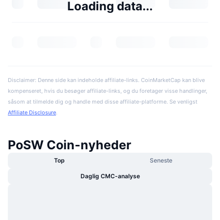
Loading data...
Disclaimer: Denne side kan indeholde affiliate-links. CoinMarketCap kan blive
kompenseret, hvis du besøger affiliate-links, og du foretager visse handlinger,
såsom at tilmelde dig og handle med disse affiliate-platforme. Se venligst
Affiliate Disclosure
.
PoSW Coin-nyheder
Top
Seneste
Daglig CMC-analyse