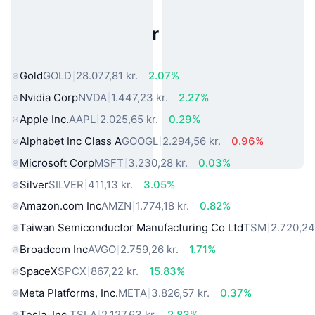
Populære aktiver fra den virkelige
verden
Gold
GOLD
28.077,81 kr.
2.07%
Nvidia Corp
NVDA
1.447,23 kr.
2.27%
Apple Inc.
AAPL
2.025,65 kr.
0.29%
Alphabet Inc Class A
GOOGL
2.294,56 kr.
0.96%
Microsoft Corp
MSFT
3.230,28 kr.
0.03%
Silver
SILVER
411,13 kr.
3.05%
Amazon.com Inc
AMZN
1.774,18 kr.
0.82%
Taiwan Semiconductor Manufacturing Co Ltd
TSM
2.720,24
Broadcom Inc
AVGO
2.759,26 kr.
1.71%
SpaceX
SPCX
867,22 kr.
15.83%
Meta Platforms, Inc.
META
3.826,57 kr.
0.37%
Tesla, Inc.
TSLA
2.127,63 kr.
2.83%