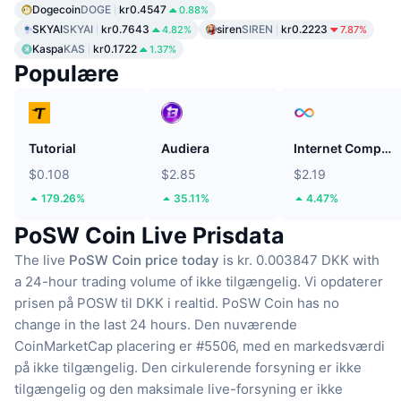
Dogecoin
DOGE
kr0.4547
0.88%
SKYAI
SKYAI
kr0.7643
siren
SIREN
kr0.2223
4.82%
7.87%
Kaspa
KAS
kr0.1722
1.37%
Populære
Tutorial
Audiera
Internet Computer
$0.108
$2.85
$2.19
179.26%
35.11%
4.47%
PoSW Coin Live Prisdata
The live
PoSW Coin price today
is kr. 0.003847 DKK with
a 24-hour trading volume of ikke tilgængelig.
Vi opdaterer
prisen på POSW til DKK i realtid.
PoSW Coin has no
change in the last 24 hours.
Den nuværende
CoinMarketCap placering er #5506, med en markedsværdi
på ikke tilgængelig.
Den cirkulerende forsyning er ikke
tilgængelig
og den maksimale live-forsyning er ikke