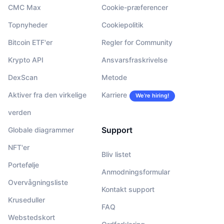
CMC Max
Cookie-præferencer
Topnyheder
Cookiepolitik
Bitcoin ETF'er
Regler for Community
Krypto API
Ansvarsfraskrivelse
DexScan
Metode
Aktiver fra den virkelige
Karriere
We’re hiring!
verden
Support
Globale diagrammer
NFT'er
Bliv listet
Portefølje
Anmodningsformular
Overvågningsliste
Kontakt support
Kruseduller
FAQ
Webstedskort