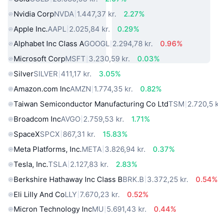
Nvidia Corp
NVDA
1.447,37 kr.
2.27%
Apple Inc.
AAPL
2.025,84 kr.
0.29%
Alphabet Inc Class A
GOOGL
2.294,78 kr.
0.96%
Microsoft Corp
MSFT
3.230,59 kr.
0.03%
Silver
SILVER
411,17 kr.
3.05%
Amazon.com Inc
AMZN
1.774,35 kr.
0.82%
Taiwan Semiconductor Manufacturing Co Ltd
TSM
2.720,5 k
Broadcom Inc
AVGO
2.759,53 kr.
1.71%
SpaceX
SPCX
867,31 kr.
15.83%
Meta Platforms, Inc.
META
3.826,94 kr.
0.37%
Tesla, Inc.
TSLA
2.127,83 kr.
2.83%
Berkshire Hathaway Inc Class B
BRK.B
3.372,25 kr.
0.54%
Eli Lilly And Co
LLY
7.670,23 kr.
0.52%
Micron Technology Inc
MU
5.691,43 kr.
0.44%