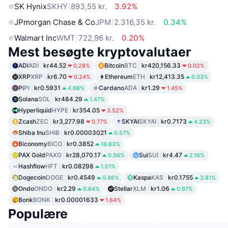
SK Hynix
SKHY
893,55 kr.
3.92%
JPmorgan Chase & Co
JPM
2.316,35 kr.
0.34%
Walmart Inc
WMT
722,96 kr.
0.20%
Mest besøgte kryptovalutaer
ADI
ADI
kr44.52
Bitcoin
BTC
kr420,156.33
0.28%
0.02%
XRP
XRP
kr6.70
Ethereum
ETH
kr12,413.35
0.24%
0.03%
Pi
PI
kr0.5931
Cardano
ADA
kr1.29
4.68%
1.45%
Solana
SOL
kr484.29
1.47%
Hyperliquid
HYPE
kr354.05
3.52%
Zcash
ZEC
kr3,277.98
SKYAI
SKYAI
kr0.7173
0.77%
4.23%
Shiba Inu
SHIB
kr0.00003021
0.57%
Biconomy
BICO
kr0.3852
16.83%
PAX Gold
PAXG
kr28,070.17
Sui
SUI
kr4.47
0.56%
2.16%
Hashflow
HFT
kr0.08298
1.51%
Dogecoin
DOGE
kr0.4549
Kaspa
KAS
kr0.1755
0.86%
3.81%
Ondo
ONDO
kr2.29
Stellar
XLM
kr1.06
0.64%
0.97%
Bonk
BONK
kr0.00001633
1.64%
Populære