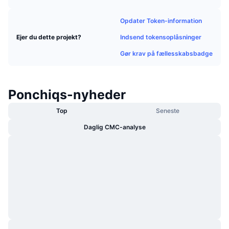
Populære
Krypto-ETF'er
Learn
CMC MCP
Opdater Token-information
Ny
Bitcoin ETF'er
Indsend tokensoplåsninger
Ejer du dette projekt?
x402
Nyheder
Gør krav på fællesskabsbadge
Krypto
Ethereum ETF'er
Academy
Politik
Teknisk analyse
Undersøgelser
Ponchiqs-nyheder
Sport
Top
Seneste
RSI
Videoer
Daglig CMC-analyse
Finans
MACD
Ordforklaring
Teknologi
Derivativer
Kampagner
NFT
Oversigt
Airdrops
Samlet NFT-statistikker
Likvidationer
Diamant-belønninger