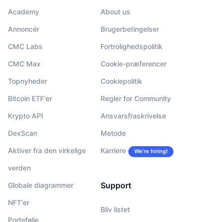
Academy
About us
Annoncér
Brugerbetingelser
CMC Labs
Fortrolighedspolitik
CMC Max
Cookie-præferencer
Topnyheder
Cookiepolitik
Bitcoin ETF'er
Regler for Community
Krypto API
Ansvarsfraskrivelse
DexScan
Metode
Aktiver fra den virkelige
Karriere
We’re hiring!
verden
Support
Globale diagrammer
NFT'er
Bliv listet
Portefølje