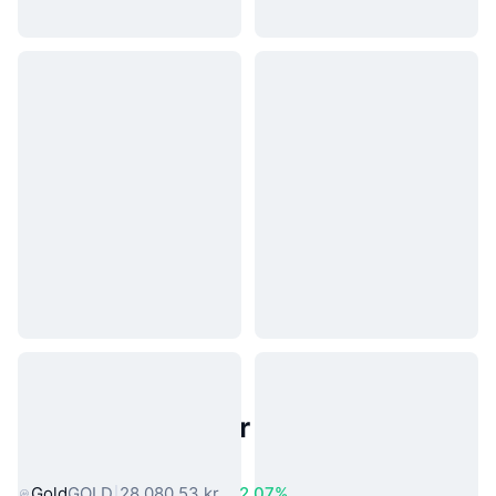
Populære aktiver fra den virkelige
verden
Gold
GOLD
28.080,53 kr.
2.07%