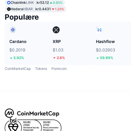
Chainlink
LINK
kr53.12
0.60%
Hedera
HBAR
kr0.4431
1.20%
Populære
Cardano
XRP
Hashflow
$0.2019
$1.03
$0.02903
5.92%
2.6%
59.99%
CoinMarketCap
Tokens
Pomicoin