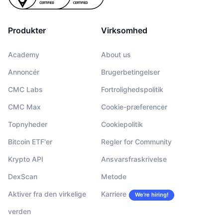
Produkter
Virksomhed
Academy
About us
Annoncér
Brugerbetingelser
CMC Labs
Fortrolighedspolitik
CMC Max
Cookie-præferencer
Topnyheder
Cookiepolitik
Bitcoin ETF'er
Regler for Community
Krypto API
Ansvarsfraskrivelse
DexScan
Metode
Aktiver fra den virkelige
Karriere
We’re hiring!
verden