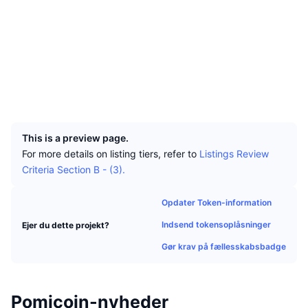
Tophandlere
Artikler
Hjemmeside
Indstrømninger/udstrømninger på børser
DEX API
Omregner
Leaderboards
Spot
Sociale medier
Stemning
Virksomhed
Nyhedsbrev
Indikatorer
Populære
Derivativer
Kontrakter
0x96ef...9277da
Explorers
etherscan.io
Priser
CMC Launch
Kommende
Kryptofrygt- og Kryptogrådighedsindeks.
Wallets
UCID
Ressourcer
CMC Labs
16947
Nylig tilføjet
Altcoin-sæsonindeks
This is a preview page.
CMC Max
Vindere & Tabere
Markedscyklusindikatorer
For more details on listing tiers, refer to
Listings Review
Dokumentation
Criteria Section B - (3).
Topnyheder
Mest besøgte
Bitcoin-dominans
FAQ
Opdater Token-information
Telegram-bot
Community-stemning
CoinMarketCap 20-indeks
Indsend tokensoplåsninger
Ejer du dette projekt?
AI-integrationer
Annoncér
Blockchain-rangering
CoinMarketCap 100-indeks
Gør krav på fællesskabsbadge
CMC Agent Hub
Forudsigelsesmarkeder
ETF-pengestrømme
Side-widgets
Markedsplads for færdigheder
Pomicoin-nyheder