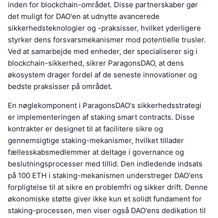
inden for blockchain-området. Disse partnerskaber gør
det muligt for DAO'en at udnytte avancerede
sikkerhedsteknologier og -praksisser, hvilket yderligere
styrker dens forsvarsmekanismer mod potentielle trusler.
Ved at samarbejde med enheder, der specialiserer sig i
blockchain-sikkerhed, sikrer ParagonsDAO, at dens
økosystem drager fordel af de seneste innovationer og
bedste praksisser på området.
En nøglekomponent i ParagonsDAO's sikkerhedsstrategi
er implementeringen af staking smart contracts. Disse
kontrakter er designet til at facilitere sikre og
gennemsigtige staking-mekanismer, hvilket tillader
fællesskabsmedlemmer at deltage i governance og
beslutningsprocesser med tillid. Den indledende indsats
på 100 ETH i staking-mekanismen understreger DAO'ens
forpligtelse til at sikre en problemfri og sikker drift. Denne
økonomiske støtte giver ikke kun et solidt fundament for
staking-processen, men viser også DAO'ens dedikation til