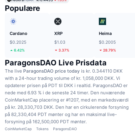
Populære
Cardano
XRP
Heima
$0.2025
$1.03
$0.2005
6.42%
3.37%
28.79%
ParagonsDAO Live Prisdata
The live
ParagonsDAO price today
is kr. 0.344110 DKK
with a 24-hour trading volume of kr. 1,058,000 DKK.
Vi
opdaterer prisen på PDT til DKK i realtid.
ParagonsDAO er
nede med 6.93 % i de seneste 24 timer.
Den nuværende
CoinMarketCap placering er #1207, med en markedsværdi
på kr. 28,330,703 DKK.
Den har en cirkulerende forsyning
på 82,330,404 PDT mønter
og har en maksimal live-
forsyning på 162,500,000 PDT mønter.
CoinMarketCap
Tokens
ParagonsDAO