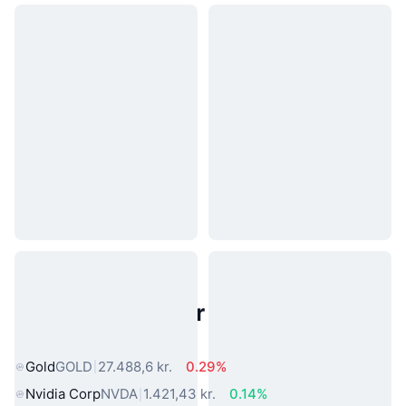
Populære aktiver fra den virkelige
verden
Gold
GOLD
27.488,6 kr.
0.29%
Nvidia Corp
NVDA
1.421,43 kr.
0.14%