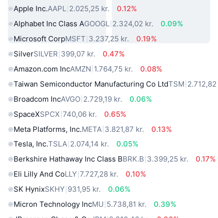
Apple Inc.
AAPL
2.025,25 kr.
0.12%
Alphabet Inc Class A
GOOGL
2.324,02 kr.
0.09%
Microsoft Corp
MSFT
3.237,25 kr.
0.19%
Silver
SILVER
399,07 kr.
0.47%
Amazon.com Inc
AMZN
1.764,75 kr.
0.08%
Taiwan Semiconductor Manufacturing Co Ltd
TSM
2.712,82 
Broadcom Inc
AVGO
2.729,19 kr.
0.06%
SpaceX
SPCX
740,06 kr.
0.65%
Meta Platforms, Inc.
META
3.821,87 kr.
0.13%
Tesla, Inc.
TSLA
2.074,14 kr.
0.05%
Berkshire Hathaway Inc Class B
BRK.B
3.399,25 kr.
0.17%
Eli Lilly And Co
LLY
7.727,28 kr.
0.10%
SK Hynix
SKHY
931,95 kr.
0.06%
Micron Technology Inc
MU
5.738,81 kr.
0.39%