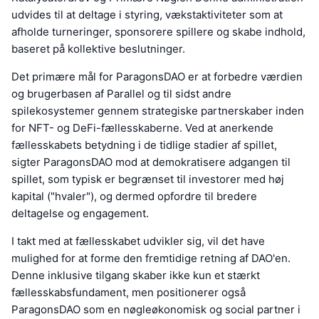
udvides til at deltage i styring, vækstaktiviteter som at
afholde turneringer, sponsorere spillere og skabe indhold,
baseret på kollektive beslutninger.
Det primære mål for ParagonsDAO er at forbedre værdien
og brugerbasen af Parallel og til sidst andre
spilekosystemer gennem strategiske partnerskaber inden
for NFT- og DeFi-fællesskaberne. Ved at anerkende
fællesskabets betydning i de tidlige stadier af spillet,
sigter ParagonsDAO mod at demokratisere adgangen til
spillet, som typisk er begrænset til investorer med høj
kapital ("hvaler"), og dermed opfordre til bredere
deltagelse og engagement.
I takt med at fællesskabet udvikler sig, vil det have
mulighed for at forme den fremtidige retning af DAO'en.
Denne inklusive tilgang skaber ikke kun et stærkt
fællesskabsfundament, men positionerer også
ParagonsDAO som en nøgleøkonomisk og social partner i