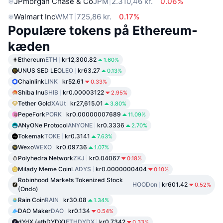
JPmorgan Chase & Co
JPM
2.310,46 kr.
0.06%
Walmart Inc
WMT
725,86 kr.
0.17%
Populære tokens på Ethereum-
kæden
Ethereum
ETH
kr12,300.82
1.60%
UNUS SED LEO
LEO
kr63.27
0.13%
Chainlink
LINK
kr52.61
0.33%
Shiba Inu
SHIB
kr0.00003122
2.95%
Tether Gold
XAUt
kr27,615.01
3.80%
PepeFork
PORK
kr0.00000007689
11.09%
ANyONe Protocol
ANYONE
kr0.3336
2.70%
Tokemak
TOKE
kr0.3141
7.63%
Wexo
WEXO
kr0.09736
1.07%
Polyhedra Network
ZKJ
kr0.04067
0.18%
Milady Meme Coin
LADYS
kr0.0000000404
0.10%
Robinhood Markets Tokenized Stock
HOODon
kr601.42
0.52%
(Ondo)
Rain Coin
RAIN
kr30.08
1.34%
DAO Maker
DAO
kr0.134
0.54%
dYdX (ethDYDX)
ETHDYDX
kr0.7342
0.33%