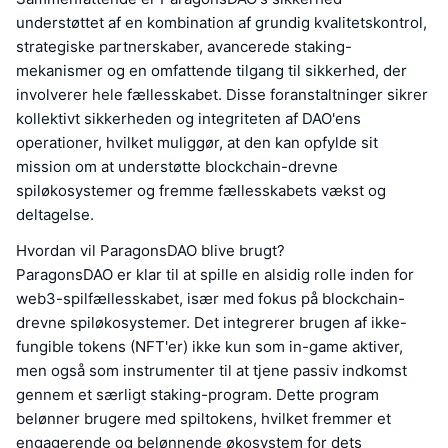
understøttet af en kombination af grundig kvalitetskontrol,
strategiske partnerskaber, avancerede staking-
mekanismer og en omfattende tilgang til sikkerhed, der
involverer hele fællesskabet. Disse foranstaltninger sikrer
kollektivt sikkerheden og integriteten af DAO'ens
operationer, hvilket muliggør, at den kan opfylde sit
mission om at understøtte blockchain-drevne
spiløkosystemer og fremme fællesskabets vækst og
deltagelse.
Hvordan vil ParagonsDAO blive brugt?
ParagonsDAO er klar til at spille en alsidig rolle inden for
web3-spilfællesskabet, især med fokus på blockchain-
drevne spiløkosystemer. Det integrerer brugen af ikke-
fungible tokens (NFT'er) ikke kun som in-game aktiver,
men også som instrumenter til at tjene passiv indkomst
gennem et særligt staking-program. Dette program
belønner brugere med spiltokens, hvilket fremmer et
engagerende og belønnende økosystem for dets