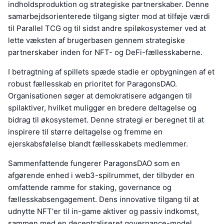
indholdsproduktion og strategiske partnerskaber. Denne
samarbejdsorienterede tilgang sigter mod at tilføje værdi
til Parallel TCG og til sidst andre spiløkosystemer ved at
lette væksten af brugerbasen gennem strategiske
partnerskaber inden for NFT- og DeFi-fællesskaberne.
I betragtning af spillets spæde stadie er opbygningen af et
robust fællesskab en prioritet for ParagonsDAO.
Organisationen søger at demokratisere adgangen til
spilaktiver, hvilket muliggør en bredere deltagelse og
bidrag til økosystemet. Denne strategi er beregnet til at
inspirere til større deltagelse og fremme en
ejerskabsfølelse blandt fællesskabets medlemmer.
Sammenfattende fungerer ParagonsDAO som en
afgørende enhed i web3-spilrummet, der tilbyder en
omfattende ramme for staking, governance og
fællesskabsengagement. Dens innovative tilgang til at
udnytte NFT'er til in-game aktiver og passiv indkomst,
sammen med en decentraliseret governance-model,