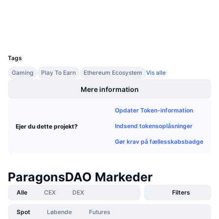
Kommende salg
Finansieringsrenter
Lær og tjen
Explorers
etherscan.io
Wallets
UCID
17794
Kalendere
Tags
ICO-kalender
Gaming
Play To Earn
Ethereum Ecosystem
Vis alle
Mere information
Begivenhedskalender
Opdater Token-information
Indsend tokensoplåsninger
Ejer du dette projekt?
Gør krav på fællesskabsbadge
ParagonsDAO Markeder
Alle
CEX
DEX
Filters
Spot
Løbende
Futures