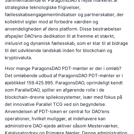
Sammenfattende er ParagonsDAO's rejse markeret af
strategiske teknologiske frigivelser,
fællesskabsengagementindsatser og partnerskaber, der
kollektivt sigter mod at forbedre værdien og
anvendeligheden af dens platform. Disse bestræbelser
afspejler DAO'ens dedikation til at fremme et stærkt,
inklusivt og dynamisk fællesskab, som er klar til at bidrage
til det udviklende landskab inden for blockchain og
kryptovaluta.
Hvor mange ParagonsDAO PDT-mønter er der i omløb?
Det omløbende udbud af ParagonsDAO PDT-mønter er i
øjeblikket 159.425.995. ParagonsDAO, oprindeligt kendt
som ParallelDAO, spiller en afgørende rolle i de
blockchain-drevne spilekosystemer, især med fokus på
det innovative Parallel TCG ved sin begyndelse.
Anvendelsen af PDT-token er central for DAO'ens
operationer, hvilket muliggør, at indehavere kan
administrere DAO-ejede aktiver såsom Mesterværker,
Katalysatordrev og Primære Nøgler. Denne administration