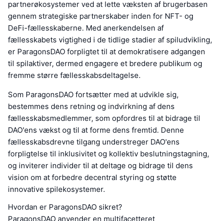
partnerøkosystemer ved at lette væksten af brugerbasen
gennem strategiske partnerskaber inden for NFT- og
DeFi-fællesskaberne. Med anerkendelsen af
fællesskabets vigtighed i de tidlige stadier af spiludvikling,
er ParagonsDAO forpligtet til at demokratisere adgangen
til spilaktiver, dermed engagere et bredere publikum og
fremme større fællesskabsdeltagelse.
Som ParagonsDAO fortsætter med at udvikle sig,
bestemmes dens retning og indvirkning af dens
fællesskabsmedlemmer, som opfordres til at bidrage til
DAO'ens vækst og til at forme dens fremtid. Denne
fællesskabsdrevne tilgang understreger DAO'ens
forpligtelse til inklusivitet og kollektiv beslutningstagning,
og inviterer individer til at deltage og bidrage til dens
vision om at forbedre decentral styring og støtte
innovative spilekosystemer.
Hvordan er ParagonsDAO sikret?
ParagonsDAO anvender en multifacetteret