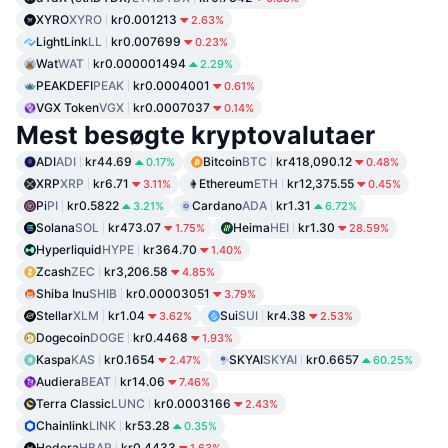
XYRO
XYRO
kr0.001213
2.63%
LightLink
LL
kr0.007699
0.23%
Wat
WAT
kr0.000001494
2.29%
PEAKDEFI
PEAK
kr0.0004001
0.61%
VGX Token
VGX
kr0.0007037
0.14%
Mest besøgte kryptovalutaer
ADI
ADI
kr44.69
Bitcoin
BTC
kr418,090.12
0.17%
0.48%
XRP
XRP
kr6.71
Ethereum
ETH
kr12,375.55
3.11%
0.45%
Pi
PI
kr0.5822
Cardano
ADA
kr1.31
3.21%
6.72%
Solana
SOL
kr473.07
Heima
HEI
kr1.30
1.75%
28.59%
Hyperliquid
HYPE
kr364.70
1.40%
Zcash
ZEC
kr3,206.58
4.85%
Shiba Inu
SHIB
kr0.00003051
3.79%
Stellar
XLM
kr1.04
Sui
SUI
kr4.38
3.62%
2.53%
Dogecoin
DOGE
kr0.4468
1.93%
Kaspa
KAS
kr0.1654
SKYAI
SKYAI
kr0.6657
2.47%
60.25%
Audiera
BEAT
kr14.06
7.46%
Terra Classic
LUNC
kr0.0003166
2.43%
Chainlink
LINK
kr53.28
0.35%
Hedera
HBAR
kr0.4433
1.63%