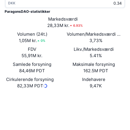
DKK
Populære
Krypto-ETF'er
Learn
CMC MCP
ParagonsDAO-statistikker
Ny
Markedsværdi
Bitcoin ETF'er
x402
Nyheder
28,33M kr.
6.93%
Krypto
Ethereum ETF'er
Volumen (24t.)
Volumen/Markedsværdi (24 ti
Academy
1,05M kr.
3,73%
0%
Politik
FDV
Likv./Markedsværdi
Teknisk analyse
Undersøgelser
55,91M kr.
5.41%
Sport
Samlede forsyning
Maksimale forsyning
RSI
Videoer
84,46M PDT
162.5M PDT
Finans
MACD
Cirkulerende forsyning
Indehavere
Ordforklaring
82,33M PDT
9,47K
Teknologi
Derivativer
Sociale medier
Kampagner
0x375a...ec9893
NFT
Kontrakter
Oversigt
Airdrops
3.6
Samlet NFT-statistikker
Bedømmelse (CertiK)
Likvidationer
Diamant-belønninger
Audits