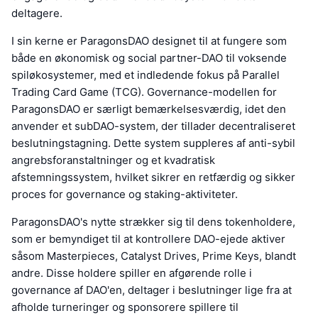
deltagere.
I sin kerne er ParagonsDAO designet til at fungere som
både en økonomisk og social partner-DAO til voksende
spiløkosystemer, med et indledende fokus på Parallel
Trading Card Game (TCG). Governance-modellen for
ParagonsDAO er særligt bemærkelsesværdig, idet den
anvender et subDAO-system, der tillader decentraliseret
beslutningstagning. Dette system suppleres af anti-sybil
angrebsforanstaltninger og et kvadratisk
afstemningssystem, hvilket sikrer en retfærdig og sikker
proces for governance og staking-aktiviteter.
ParagonsDAO's nytte strækker sig til dens tokenholdere,
som er bemyndiget til at kontrollere DAO-ejede aktiver
såsom Masterpieces, Catalyst Drives, Prime Keys, blandt
andre. Disse holdere spiller en afgørende rolle i
governance af DAO'en, deltager i beslutninger lige fra at
afholde turneringer og sponsorere spillere til