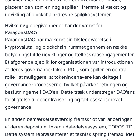
placerer den som en nøglespiller i fremme af vækst og
udvikling af blockchain-drevne spiløkosystemer.
Hvilke nøglebegivenheder har der været for
ParagonsDAO?
ParagonsDAO har markeret sin tilstedeværelse i
kryptovaluta- og blockchain-rummet gennem en række
betydningsfulde udviklinger og fællesskabsengagementer.
Et afgørende øjeblik for organisationen var introduktionen
af deres governance-token, PDT, som spiller en central
rolle i at muliggøre, at tokenindehavere kan deltage i
governance-processerne, hvilket påvirker retningen og
beslutningerne i DAO'en. Dette træk understreger DAO'ens
forpligtelse til decentralisering og fællesskabsdrevet
governance.
En anden bemærkelsesværdig fremskridt var lanceringen
af deres depositum token udstedelsessystem, TOPOS TDI.
Dette system repræsenterer et teknisk spring fremad, idet