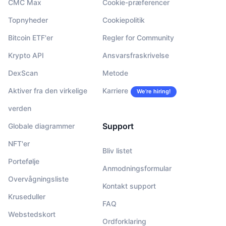
CMC Max
Cookie-præferencer
Topnyheder
Cookiepolitik
Bitcoin ETF'er
Regler for Community
Krypto API
Ansvarsfraskrivelse
DexScan
Metode
Aktiver fra den virkelige
Karriere
We’re hiring!
verden
Support
Globale diagrammer
NFT'er
Bliv listet
Portefølje
Anmodningsformular
Overvågningsliste
Kontakt support
Kruseduller
FAQ
Webstedskort
Ordforklaring