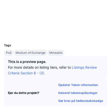
Tophandlere
Artikler
Indstrømninger/udstrømninger på børser
DEX API
Omregner
Leaderboards
Spot
Sociale medier
Stemning
Virksomhed
Nyhedsbrev
2.4
Indikatorer
Populære
Derivativer
Bedømmelse (CertiK)
www.otocashexplorer.net
Priser
CMC Launch
Explorers
Kommende
Kryptofrygt- og Kryptogrådighedsindeks.
UCID
Ressourcer
3850
CMC Labs
Nylig tilføjet
Altcoin-sæsonindeks
Tags
CMC Max
Vindere & Tabere
Markedscyklusindikatorer
PoS
Medium of Exchange
Mineable
Dokumentation
This is a preview page.
Topnyheder
Mest besøgte
Bitcoin-dominans
For more details on listing tiers, refer to
Listings Review
FAQ
Criteria Section B - (3).
Telegram-bot
Community-stemning
CoinMarketCap 20-indeks
AI-integrationer
Opdater Token-information
Annoncér
Blockchain-rangering
CoinMarketCap 100-indeks
Indsend tokensoplåsninger
Ejer du dette projekt?
CMC Agent Hub
Gør krav på fællesskabsbadge
Forudsigelsesmarkeder
ETF-pengestrømme
Side-widgets
Markedsplads for færdigheder