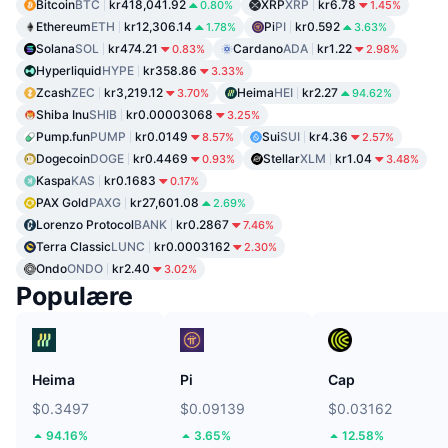
Bitcoin
BTC
kr418,041.92
XRP
XRP
kr6.78
0.80%
1.45%
Ethereum
ETH
kr12,306.14
Pi
PI
kr0.592
1.78%
3.63%
Solana
SOL
kr474.21
Cardano
ADA
kr1.22
0.83%
2.98%
Hyperliquid
HYPE
kr358.86
3.33%
Zcash
ZEC
kr3,219.12
Heima
HEI
kr2.27
3.70%
94.62%
Shiba Inu
SHIB
kr0.00003068
3.25%
Pump.fun
PUMP
kr0.0149
Sui
SUI
kr4.36
8.57%
2.57%
Dogecoin
DOGE
kr0.4469
Stellar
XLM
kr1.04
0.93%
3.48%
Kaspa
KAS
kr0.1683
0.17%
PAX Gold
PAXG
kr27,601.08
2.69%
Lorenzo Protocol
BANK
kr0.2867
7.46%
Terra Classic
LUNC
kr0.0003162
2.30%
Ondo
ONDO
kr2.40
3.02%
Populære
Heima
Pi
Cap
$0.3497
$0.09139
$0.03162
94.16%
3.65%
12.58%