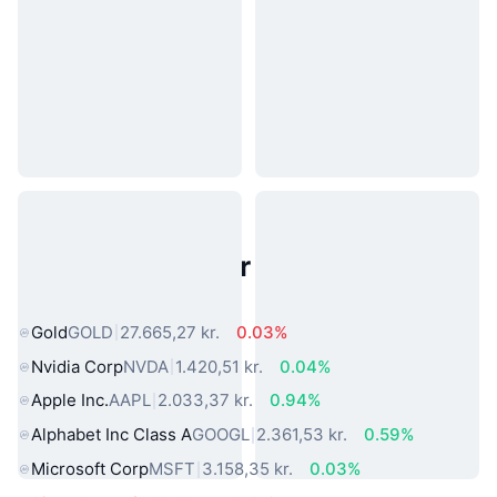
Populære aktiver fra den virkelige
verden
Gold
GOLD
27.665,27 kr.
0.03%
Nvidia Corp
NVDA
1.420,51 kr.
0.04%
Apple Inc.
AAPL
2.033,37 kr.
0.94%
Alphabet Inc Class A
GOOGL
2.361,53 kr.
0.59%
Microsoft Corp
MSFT
3.158,35 kr.
0.03%