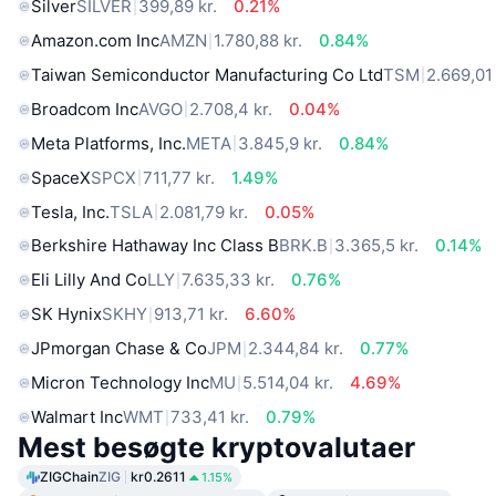
Silver
SILVER
399,89 kr.
0.21%
Amazon.com Inc
AMZN
1.780,88 kr.
0.84%
Taiwan Semiconductor Manufacturing Co Ltd
TSM
2.669,01 
Broadcom Inc
AVGO
2.708,4 kr.
0.04%
Meta Platforms, Inc.
META
3.845,9 kr.
0.84%
SpaceX
SPCX
711,77 kr.
1.49%
Tesla, Inc.
TSLA
2.081,79 kr.
0.05%
Berkshire Hathaway Inc Class B
BRK.B
3.365,5 kr.
0.14%
Eli Lilly And Co
LLY
7.635,33 kr.
0.76%
SK Hynix
SKHY
913,71 kr.
6.60%
JPmorgan Chase & Co
JPM
2.344,84 kr.
0.77%
Micron Technology Inc
MU
5.514,04 kr.
4.69%
Walmart Inc
WMT
733,41 kr.
0.79%
Mest besøgte kryptovalutaer
ZIGChain
ZIG
kr0.2611
1.15%