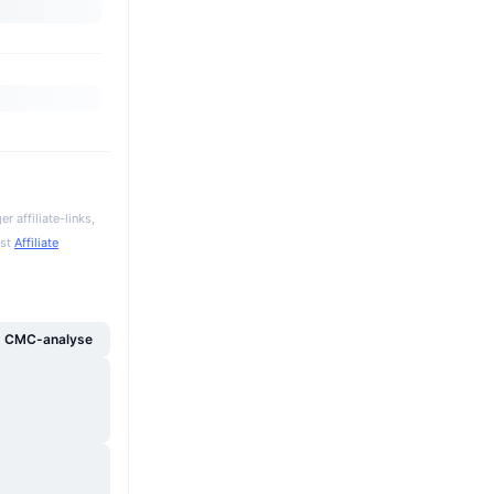
 affiliate-links,
gst
Affiliate
g CMC-analyse