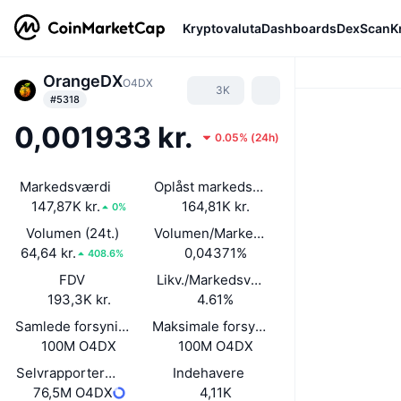
Kryptovaluta
Dashboards
DexScan
K
OrangeDX
O4DX
3K
#5318
0,001933 kr.
0.05%
(
24h
)
Markedsværdi
Oplåst markedsværdi
147,87K kr.
164,81K kr.
0%
Volumen (24t.)
Volumen/Markedsværdi (24 timer)
64,64 kr.
0,04371%
408.6%
FDV
Likv./Markedsværdi
193,3K kr.
4.61%
Samlede forsyning
Maksimale forsyning
100M O4DX
100M O4DX
Selvrapporteret cirkulerende forsyning
Indehavere
76,5M O4DX
4,11K