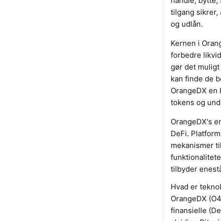
handle, bytte
tilgang sikrer,
og udlån.
Kernen i Oran
forbedre likvi
gør det muligt 
kan finde de b
OrangeDX en In
tokens og unde
OrangeDX's eng
DeFi. Platform
mekanismer til
funktionalitet
tilbyder enes
Hvad er tekno
OrangeDX (O4DX
finansielle (D