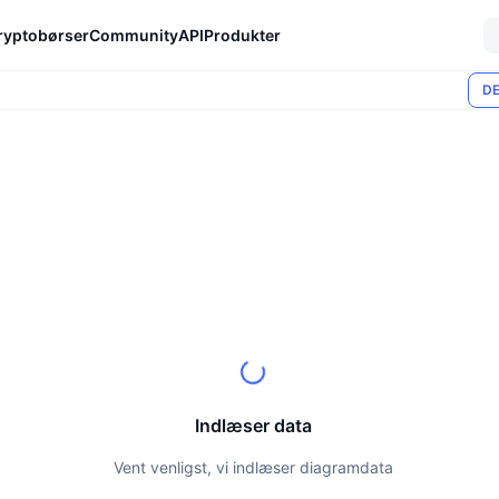
ryptobørser
Community
API
Produkter
DE
Indlæser data
Vent venligst, vi indlæser diagramdata