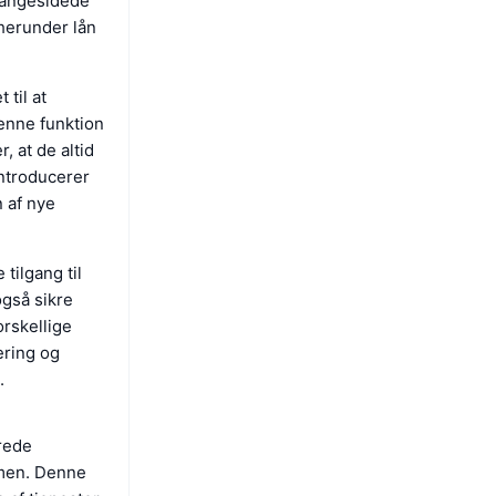
mangesidede
 herunder lån
til at
Denne funktion
, at de altid
introducerer
n af nye
tilgang til
også sikre
orskellige
ering og
.
erede
rmen. Denne