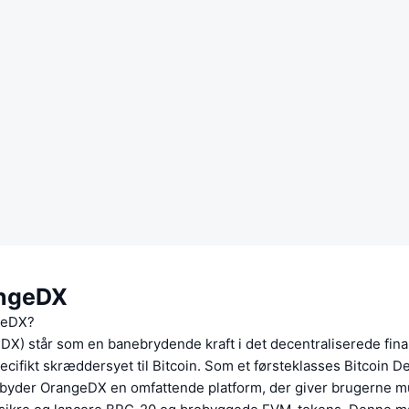
ngeDX
geDX?
X) står som en banebrydende kraft i det decentraliserede finan
cifikt skræddersyet til Bitcoin. Som et førsteklasses Bitcoin D
lbyder OrangeDX en omfattende platform, der giver brugerne mu