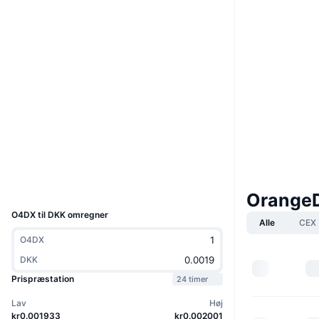
Hjemmeside
Website
Whitepaper
Sociale medier
0x062c...44E897
Kontrakter
3.5
Bedømmelse (CertiK)
bscscan.com
Explorers
Wallets
UCID
30282
Orange
O4DX til DKK omregner
Alle
CEX
O4DX
DKK
Prispræstation
24 timer
Lav
Høj
kr0.001933
kr0.002001