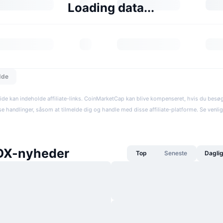
Loading data...
dde
ide kan indeholde affiliate-links. CoinMarketCap kan blive kompenseret, hvis du besøger
se handlinger, såsom at tilmelde dig og handle med disse affiliate-platforme. Se venli
DX-nyheder
Top
Seneste
Dagli