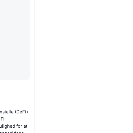
sielle (DeFi)
eFi-
lighed for at