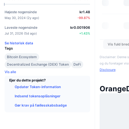
Højeste nogensinde
kr1.48
May 30, 2024
(
2y ago
)
-99.87
%
Laveste nogensinde
kr0.001906
Jul 31, 2026
(
5d ago
)
+
1.43
%
Se historisk data
Vis fuld bre
Tags
Bitcoin Ecosystem
Disclaimer: Denne s
og du foretager vis
Decentralized Exchange (DEX) Token
DeFi
Disclosure
.
Vis alle
Ejer du dette projekt?
Orange
Opdater Token-information
Indsend tokensoplåsninger
Gør krav på fællesskabsbadge