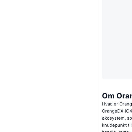
Om Ora
Hvad er Oran
OrangeDX (O4D
økosystem, spe
knudepunkt ti