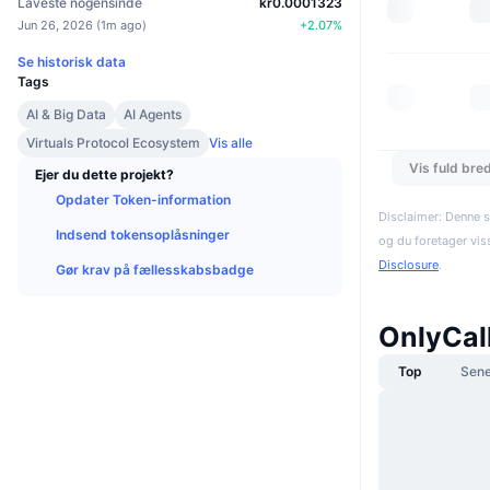
Laveste nogensinde
kr0.0001323
Jun 26, 2026
(
1m ago
)
+
2.07
%
Se historisk data
Tags
AI & Big Data
AI Agents
Virtuals Protocol Ecosystem
Vis alle
Vis fuld bre
Ejer du dette projekt?
Opdater Token-information
Disclaimer: Denne s
Indsend tokensoplåsninger
og du foretager vis
Disclosure
.
Gør krav på fællesskabsbadge
OnlyCal
Top
Sene