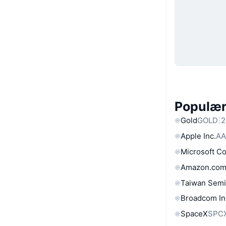
Populære
Gold
GOLD
2
Apple Inc.
AA
Microsoft C
Amazon.com
Taiwan Semi
Broadcom In
SpaceX
SPC