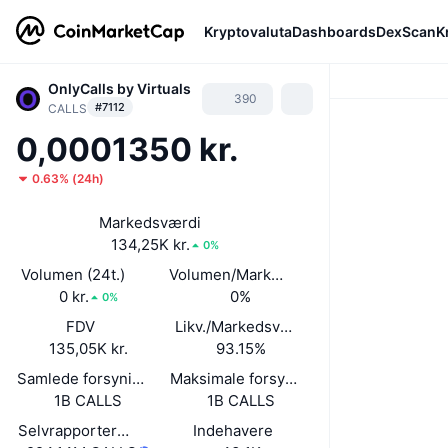
Kryptovaluta
Dashboards
DexScan
K
OnlyCalls by Virtuals
390
#7112
CALLS
0,0001350 kr.
0.63%
(
24h
)
Markedsværdi
134,25K kr.
0%
Volumen (24t.)
Volumen/Markedsværdi (24 timer)
0 kr.
0%
0%
FDV
Likv./Markedsværdi
135,05K kr.
93.15%
Samlede forsyning
Maksimale forsyning
1B CALLS
1B CALLS
Selvrapporteret cirkulerende forsyning
Indehavere