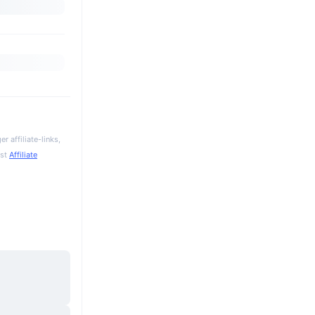
 affiliate-links,
gst
Affiliate