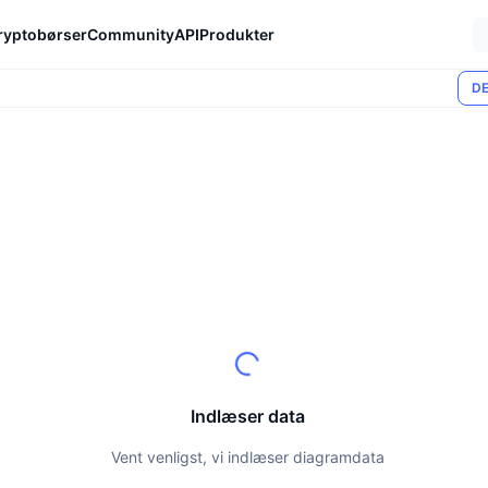
ryptobørser
Community
API
Produkter
DE
Indlæser data
Vent venligst, vi indlæser diagramdata