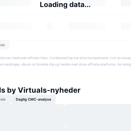
Loading data...
dde
ide kan indeholde affiliate-links. CoinMarketCap kan blive kompenseret, hvis du besøger
se handlinger, såsom at tilmelde dig og handle med disse affiliate-platforme. Se venli
ls by Virtuals-nyheder
ste
Daglig CMC-analyse