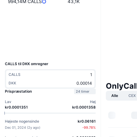
994,14M CALLS
43,1K
Hjemmeside
Website
Sociale medier
Kontrakter
0xac74...4af61e
Explorers
basescan.org
Wallets
UCID
34892
CALLS til DKK omregner
CALLS
DKK
OnlyCal
Prispræstation
24 timer
Alle
CEX
Lav
Høj
kr0.0001351
kr0.0001358
Højeste nogensinde
kr0.06161
Dec 01, 2024
(
2y ago
)
-99.78
%