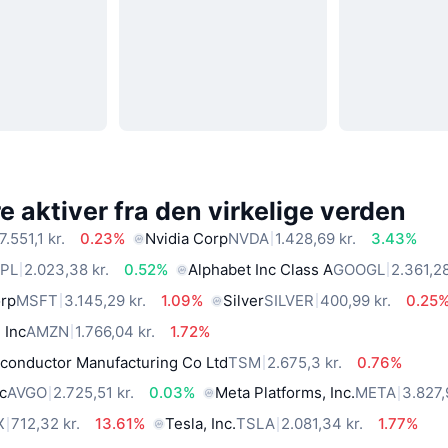
 aktiver fra den virkelige verden
7.551,1 kr.
0.23%
Nvidia Corp
NVDA
1.428,69 kr.
3.43%
PL
2.023,38 kr.
0.52%
Alphabet Inc Class A
GOOGL
2.361,28
orp
MSFT
3.145,29 kr.
1.09%
Silver
SILVER
400,99 kr.
0.25
 Inc
AMZN
1.766,04 kr.
1.72%
conductor Manufacturing Co Ltd
TSM
2.675,3 kr.
0.76%
c
AVGO
2.725,51 kr.
0.03%
Meta Platforms, Inc.
META
3.827,
X
712,32 kr.
13.61%
Tesla, Inc.
TSLA
2.081,34 kr.
1.77%