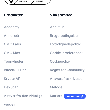
Produkter
Virksomhed
Academy
About us
Annoncér
Brugerbetingelser
CMC Labs
Fortrolighedspolitik
CMC Max
Cookie-præferencer
Topnyheder
Cookiepolitik
Bitcoin ETF'er
Regler for Community
Krypto API
Ansvarsfraskrivelse
DexScan
Metode
Aktiver fra den virkelige
Karriere
We’re hiring!
verden