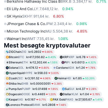
Berkshire Hathaway Inc Class B
BRK.B
3.384,17 kr.
0.71%
Eli Lilly And Co
LLY
7.648,12 kr.
0.94%
SK Hynix
SKHY
911,64 kr.
6.80%
JPmorgan Chase & Co
JPM
2.349,4 kr.
0.98%
Micron Technology Inc
MU
5.504,38 kr.
4.85%
Walmart Inc
WMT
735,45 kr.
1.08%
Mest besøgte kryptovalutaer
ZIGChain
ZIG
kr0.2602
0.80%
Bitcoin
BTC
kr417,050.82
XRP
XRP
kr6.78
0.43%
1.45%
Ethereum
ETH
kr12,302.44
Pi
PI
kr0.6013
1.55%
4.32%
Solana
SOL
kr474.12
Cardano
ADA
kr1.24
0.80%
1.78%
Hyperliquid
HYPE
kr358.03
3.03%
Zcash
ZEC
kr3,191.52
Heima
HEI
kr1.85
4.96%
53.20%
Shiba Inu
SHIB
kr0.00003051
3.38%
Pump.fun
PUMP
kr0.01498
Sui
SUI
kr4.37
7.85%
2.28%
Dogecoin
DOGE
kr0.4465
Stellar
XLM
kr1.04
1.20%
3.78%
Kaspa
KAS
kr0.167
PAX Gold
PAXG
kr27,505.67
0.71%
1.41%
Lorenzo Protocol
BANK
kr0.2808
7.48%