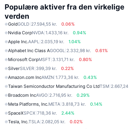
Populære aktiver fra den virkelige
verden
Gold
GOLD
27.594,55 kr.
0.06%
Nvidia Corp
NVDA
1.433,16 kr.
0.94%
Apple Inc.
AAPL
2.035,19 kr.
1.04%
Alphabet Inc Class A
GOOGL
2.332,98 kr.
0.61%
Microsoft Corp
MSFT
3.131,71 kr.
0.80%
Silver
SILVER
399,39 kr.
0.22%
Amazon.com Inc
AMZN
1.773,36 kr.
0.43%
Taiwan Semiconductor Manufacturing Co Ltd
TSM
2.667,24 
Broadcom Inc
AVGO
2.716,95 kr.
0.29%
Meta Platforms, Inc.
META
3.818,73 kr.
0.14%
SpaceX
SPCX
718,36 kr.
2.44%
Tesla, Inc.
TSLA
2.082,05 kr.
0.02%