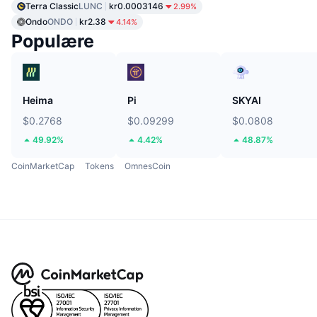
Terra Classic
LUNC
kr0.0003146
2.99%
Ondo
ONDO
kr2.38
4.14%
Populære
Heima
Pi
SKYAI
$0.2768
$0.09299
$0.0808
49.92%
4.42%
48.87%
CoinMarketCap
Tokens
OmnesCoin