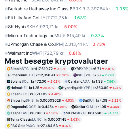
Berkshire Hathaway Inc Class B
BRK.B
3.397,64 kr.
0.95%
Eli Lilly And Co
LLY
7.712,75 kr.
1.63%
SK Hynix
SKHY
930,71 kr.
5.00%
Micron Technology Inc
MU
5.815,49 kr.
0.37%
JPmorgan Chase & Co
JPM
2.313,41 kr.
0.73%
Walmart Inc
WMT
722,79 kr.
0.81%
Mest besøgte kryptovalutaer
Bitcoin
BTC
kr417,610.72
XRP
XRP
kr6.71
0.30%
2.91%
Ethereum
ETH
kr12,358.41
Pi
PI
kr0.5758
0.30%
2.24%
Solana
SOL
kr472.00
Cardano
ADA
kr1.33
2.02%
7.86%
Heima
HEI
kr1.25
Hyperliquid
HYPE
kr363.89
35.10%
1.74%
Zcash
ZEC
kr3,217.02
4.40%
Shiba Inu
SHIB
kr0.00003028
Sui
SUI
kr4.38
4.53%
2.22%
Dogecoin
DOGE
kr0.4454
Stellar
XLM
kr1.05
1.86%
3.36%
Kaspa
KAS
kr0.1663
SKYAI
SKYAI
kr0.5685
1.56%
34.77%
Terra Classic
LUNC
kr0.0003145
3.03%
PAX Gold
PAXG
kr27,484.63
0.07%