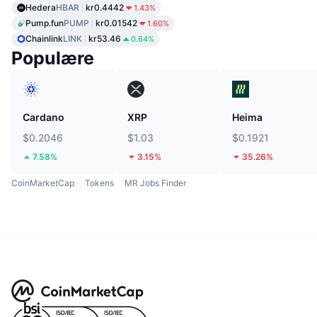
Hedera
HBAR
kr0.4442
1.43%
Pump.fun
PUMP
kr0.01542
1.60%
Chainlink
LINK
kr53.46
0.64%
Populære
Cardano
XRP
Heima
$0.2046
$1.03
$0.1921
7.58%
3.15%
35.26%
CoinMarketCap
Tokens
MR Jobs Finder