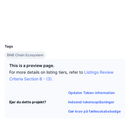
Tophandlere
Artikler
Indstrømninger/udstrømninger på børser
DEX API
Omregner
Sociale medier
Leaderboards
Spot
Kontrakter
0xd308...465a7c
Stemning
Virksomhed
Nyhedsbrev
Indikatorer
Populære
Derivativer
Explorers
bscscan.com
Wallets
Priser
CMC Launch
Kommende
Kryptofrygt- og Kryptogrådighedsindeks.
UCID
10130
Ressourcer
CMC Labs
Tags
Nylig tilføjet
Altcoin-sæsonindeks
BNB Chain Ecosystem
CMC Max
Vindere & Tabere
Markedscyklusindikatorer
This is a preview page.
Dokumentation
For more details on listing tiers, refer to
Listings Review
Topnyheder
Mest besøgte
Bitcoin-dominans
Criteria Section B - (3).
FAQ
Telegram-bot
Community-stemning
CoinMarketCap 20-indeks
Opdater Token-information
AI-integrationer
Annoncér
Indsend tokensoplåsninger
Ejer du dette projekt?
Blockchain-rangering
CoinMarketCap 100-indeks
Gør krav på fællesskabsbadge
CMC Agent Hub
Forudsigelsesmarkeder
ETF-pengestrømme
Side-widgets
Markedsplads for færdigheder