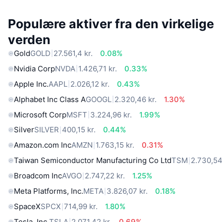
Populære aktiver fra den virkelige
verden
Gold
GOLD
27.561,4 kr.
0.08%
Nvidia Corp
NVDA
1.426,71 kr.
0.33%
Apple Inc.
AAPL
2.026,12 kr.
0.43%
Alphabet Inc Class A
GOOGL
2.320,46 kr.
1.30%
Microsoft Corp
MSFT
3.224,96 kr.
1.99%
Silver
SILVER
400,15 kr.
0.44%
Amazon.com Inc
AMZN
1.763,15 kr.
0.31%
Taiwan Semiconductor Manufacturing Co Ltd
TSM
2.730,54
Broadcom Inc
AVGO
2.747,22 kr.
1.25%
Meta Platforms, Inc.
META
3.826,07 kr.
0.18%
SpaceX
SPCX
714,99 kr.
1.80%
Tesla, Inc.
TSLA
2.071,42 kr.
0.69%