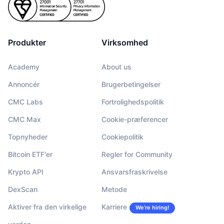
Produkter
Virksomhed
Academy
About us
Annoncér
Brugerbetingelser
CMC Labs
Fortrolighedspolitik
CMC Max
Cookie-præferencer
Topnyheder
Cookiepolitik
Bitcoin ETF'er
Regler for Community
Krypto API
Ansvarsfraskrivelse
DexScan
Metode
Aktiver fra den virkelige
Karriere
We’re hiring!