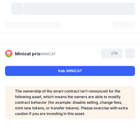
Kryptovaluta
Dashboards
Kryptovaluta
DexScan
Markeder
Rangering
Minicat
pris
276
MINICAT
Signaler
Kryptobørser
Kategorier
New
Markedsoversigt
Køb MINICAT
Trending
Community
Historiske snapshots
Spotmarked
Centraliserede børser
The ownership of the smart contract isn't renounced for the
Ny
Feeds
API
Tokenoplåsninger
Antal af kryptovalutaer
following asset, which means the owners are able to modify
Spot
contract behavior (for example: disable selling, change fees,
mint new tokens, or transfer tokens). Please exercise with extra
Vindere
Emner
Udbytte
Produkter
Bitcoin-reserver
Derivativer
API
caution if you are investing in this asset.
Meme-udforsker
Lives
Aktiver fra den virkelige verden
BNB-reserver
Produkter
Krypto API
Decentrale børser