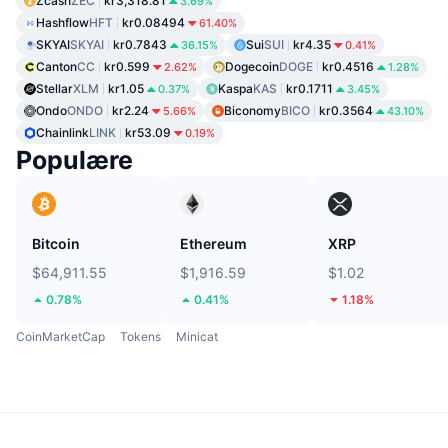
Zcash
ZEC
kr3,318.81
3.69%
Hashflow
HFT
kr0.08494
61.40%
SKYAI
SKYAI
kr0.7843
Sui
SUI
kr4.35
36.15%
0.41%
Canton
CC
kr0.599
Dogecoin
DOGE
kr0.4516
2.62%
1.28%
Stellar
XLM
kr1.05
Kaspa
KAS
kr0.1711
0.37%
3.45%
Ondo
ONDO
kr2.24
Biconomy
BICO
kr0.3564
5.66%
43.10%
Chainlink
LINK
kr53.09
0.19%
Populære
Bitcoin
Ethereum
XRP
$64,911.55
$1,916.59
$1.02
0.78%
0.41%
1.18%
CoinMarketCap
Tokens
Minicat