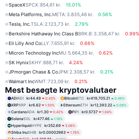
SpaceX
SPCX
854,61 kr.
15.01%
Meta Platforms, Inc.
META
3.835,46 kr.
0.56%
Tesla, Inc.
TSLA
2.123,73 kr.
2.79%
Berkshire Hathaway Inc Class B
BRK.B
3.358,47 kr.
0.99
Eli Lilly And Co
LLY
7.655,91 kr.
0.66%
Micron Technology Inc
MU
5.664,35 kr.
0.62%
SK Hynix
SKHY
888,71 kr.
4.24%
JPmorgan Chase & Co
JPM
2.308,57 kr.
0.21%
Walmart Inc
WMT
723,09 kr.
0.21%
Mest besøgte kryptovalutaer
ADI
ADI
kr44.49
Bitcoin
BTC
kr419,705.21
0.43%
0.46%
XRP
XRP
kr6.62
Ethereum
ETH
kr12,393.22
1.50%
0.08%
Cardano
ADA
kr1.30
Pi
PI
kr0.5737
0.42%
1.04%
Solana
SOL
kr477.46
1.18%
Hyperliquid
HYPE
kr352.69
3.06%
Shiba Inu
SHIB
kr0.00002983
1.76%