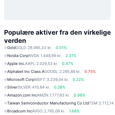
Populære aktiver fra den virkelige
verden
Gold
GOLD
28.065,33 kr.
0.01%
Nvidia Corp
NVDA
1.448,69 kr.
2.31%
Apple Inc.
AAPL
2.029,53 kr.
0.47%
Alphabet Inc Class A
GOOGL
2.295,89 kr.
0.75%
Microsoft Corp
MSFT
3.239,04 kr.
0.22%
Silver
SILVER
410,64 kr.
0.28%
Amazon.com Inc
AMZN
1.777,63 kr.
0.98%
Taiwan Semiconductor Manufacturing Co Ltd
TSM
2.712,14 
Broadcom Inc
AVGO
2.765,09 kr.
1.68%