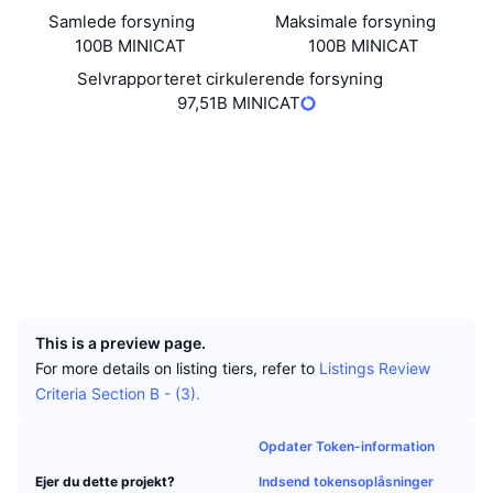
Tophandlere
Artikler
Indstrømninger/udstrømninger på børser
DEX API
Omregner
Leaderboards
Samlede forsyning
Maksimale forsyning
Spot
100B MINICAT
100B MINICAT
Stemning
Virksomhed
Nyhedsbrev
Indikatorer
Populære
Derivativer
Selvrapporteret cirkulerende forsyning
97,51B MINICAT
Priser
CMC Launch
Kommende
Kryptofrygt- og Kryptogrådighedsindeks.
Hjemmeside
Website
Whitepaper
Ressourcer
CMC Labs
Sociale medier
Nylig tilføjet
Altcoin-sæsonindeks
Kontrakter
0xb6e8...c722e4
CMC Max
Explorers
bscscan.com
Vindere & Tabere
Markedscyklusindikatorer
Dokumentation
Wallets
Topnyheder
UCID
Mest besøgte
Bitcoin-dominans
18744
FAQ
Telegram-bot
Community-stemning
CoinMarketCap 20-indeks
This is a preview page.
For more details on listing tiers, refer to
Listings Review
AI-integrationer
Annoncér
Blockchain-rangering
CoinMarketCap 100-indeks
Criteria Section B - (3).
CMC Agent Hub
Opdater Token-information
Forudsigelsesmarkeder
ETF-pengestrømme
Side-widgets
Markedsplads for færdigheder
Indsend tokensoplåsninger
Ejer du dette projekt?