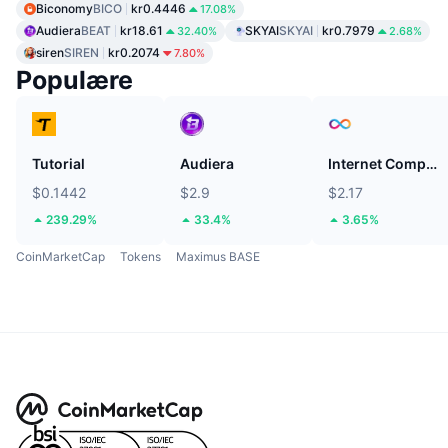
Biconomy
BICO
kr0.4446
17.08%
Audiera
BEAT
kr18.61
SKYAI
SKYAI
kr0.7979
32.40%
2.68%
siren
SIREN
kr0.2074
7.80%
Populære
Tutorial
Audiera
Internet Computer
$0.1442
$2.9
$2.17
239.29%
33.4%
3.65%
CoinMarketCap
Tokens
Maximus BASE