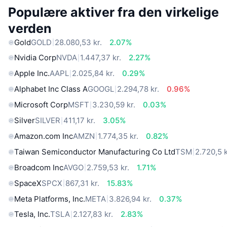
Populære aktiver fra den virkelige
verden
Gold
GOLD
28.080,53 kr.
2.07%
Nvidia Corp
NVDA
1.447,37 kr.
2.27%
Apple Inc.
AAPL
2.025,84 kr.
0.29%
Alphabet Inc Class A
GOOGL
2.294,78 kr.
0.96%
Microsoft Corp
MSFT
3.230,59 kr.
0.03%
Silver
SILVER
411,17 kr.
3.05%
Amazon.com Inc
AMZN
1.774,35 kr.
0.82%
Taiwan Semiconductor Manufacturing Co Ltd
TSM
2.720,5 k
Broadcom Inc
AVGO
2.759,53 kr.
1.71%
SpaceX
SPCX
867,31 kr.
15.83%
Meta Platforms, Inc.
META
3.826,94 kr.
0.37%
Tesla, Inc.
TSLA
2.127,83 kr.
2.83%