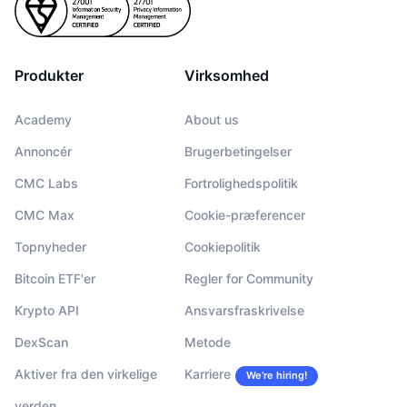
Produkter
Virksomhed
Academy
About us
Annoncér
Brugerbetingelser
CMC Labs
Fortrolighedspolitik
CMC Max
Cookie-præferencer
Topnyheder
Cookiepolitik
Bitcoin ETF'er
Regler for Community
Krypto API
Ansvarsfraskrivelse
DexScan
Metode
Aktiver fra den virkelige
Karriere
We’re hiring!
verden