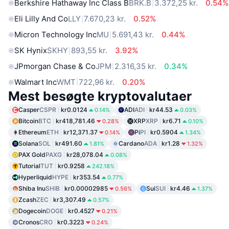
Berkshire Hathaway Inc Class B
BRK.B
3.372,25 kr.
0.54%
Eli Lilly And Co
LLY
7.670,23 kr.
0.52%
Micron Technology Inc
MU
5.691,43 kr.
0.44%
SK Hynix
SKHY
893,55 kr.
3.92%
JPmorgan Chase & Co
JPM
2.316,35 kr.
0.34%
Walmart Inc
WMT
722,96 kr.
0.20%
Mest besøgte kryptovalutaer
Casper
CSPR
kr0.0124
ADI
ADI
kr44.53
0.14%
0.03%
Bitcoin
BTC
kr418,781.46
XRP
XRP
kr6.71
0.28%
0.10%
Ethereum
ETH
kr12,371.37
Pi
PI
kr0.5904
0.14%
1.34%
Solana
SOL
kr491.60
Cardano
ADA
kr1.28
1.81%
1.32%
PAX Gold
PAXG
kr28,078.04
0.08%
Tutorial
TUT
kr0.9258
242.18%
Hyperliquid
HYPE
kr353.54
0.77%
Shiba Inu
SHIB
kr0.00002985
Sui
SUI
kr4.46
0.56%
1.37%
Zcash
ZEC
kr3,307.49
0.57%
Dogecoin
DOGE
kr0.4527
0.21%
Cronos
CRO
kr0.3223
0.24%