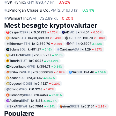
SK Hynix
SKHY
893,47 kr.
3.92%
JPmorgan Chase & Co
JPM
2.316,13 kr.
0.34%
Walmart Inc
WMT
722,89 kr.
0.20%
Mest besøgte kryptovalutaer
Casper
CSPR
kr0.01233
ADI
ADI
kr44.54
1.70%
0.00%
Bitcoin
BTC
kr418,689.99
XRP
XRP
kr6.70
0.43%
0.06%
Ethereum
ETH
kr12,369.70
Pi
PI
kr0.5907
0.26%
1.12%
Solana
SOL
kr491.27
Cardano
ADA
kr1.29
2.16%
1.57%
PAX Gold
PAXG
kr28,092.17
0.18%
Tutorial
TUT
kr0.9045
254.21%
Hyperliquid
HYPE
kr354.71
0.84%
Shiba Inu
SHIB
kr0.0000298
Sui
SUI
kr4.46
0.87%
1.59%
Zcash
ZEC
kr3,311.47
0.52%
Dogecoin
DOGE
kr0.4527
0.20%
Cronos
CRO
kr0.3218
1.67%
Biconomy
BICO
kr0.4453
22.05%
Audiera
BEAT
kr18.68
36.24%
SKYAI
SKYAI
kr0.7964
siren
SIREN
kr0.2154
4.24%
2.92%
Populære