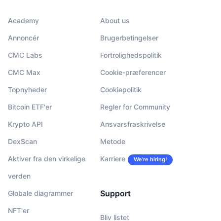
Academy
About us
Annoncér
Brugerbetingelser
CMC Labs
Fortrolighedspolitik
CMC Max
Cookie-præferencer
Topnyheder
Cookiepolitik
Bitcoin ETF'er
Regler for Community
Krypto API
Ansvarsfraskrivelse
DexScan
Metode
Aktiver fra den virkelige
Karriere
We’re hiring!
verden
Support
Globale diagrammer
NFT'er
Bliv listet