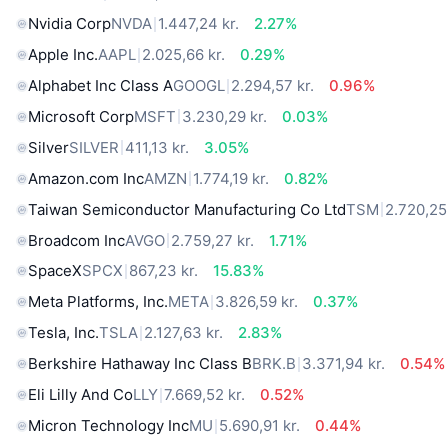
Nvidia Corp
NVDA
1.447,24 kr.
2.27%
Apple Inc.
AAPL
2.025,66 kr.
0.29%
Alphabet Inc Class A
GOOGL
2.294,57 kr.
0.96%
Microsoft Corp
MSFT
3.230,29 kr.
0.03%
Silver
SILVER
411,13 kr.
3.05%
Amazon.com Inc
AMZN
1.774,19 kr.
0.82%
Taiwan Semiconductor Manufacturing Co Ltd
TSM
2.720,25 
Broadcom Inc
AVGO
2.759,27 kr.
1.71%
SpaceX
SPCX
867,23 kr.
15.83%
Meta Platforms, Inc.
META
3.826,59 kr.
0.37%
Tesla, Inc.
TSLA
2.127,63 kr.
2.83%
Berkshire Hathaway Inc Class B
BRK.B
3.371,94 kr.
0.54%
Eli Lilly And Co
LLY
7.669,52 kr.
0.52%
Micron Technology Inc
MU
5.690,91 kr.
0.44%