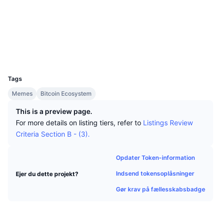
Tophandlere
Artikler
Indstrømninger/udstrømninger på børser
DEX API
Omregner
Sociale medier
Leaderboards
Spot
Kontrakter
0x825e...f63E9F
Stemning
Virksomhed
Nyhedsbrev
Indikatorer
Populære
Derivativer
scan.merlinchain.io
Explorers
Priser
CMC Launch
Kommende
Kryptofrygt- og Kryptogrådighedsindeks.
UCID
31414
Ressourcer
CMC Labs
Tags
Nylig tilføjet
Altcoin-sæsonindeks
Memes
Bitcoin Ecosystem
CMC Max
Vindere & Tabere
Markedscyklusindikatorer
This is a preview page.
Dokumentation
For more details on listing tiers, refer to
Listings Review
Topnyheder
Mest besøgte
Bitcoin-dominans
Criteria Section B - (3).
FAQ
Telegram-bot
Community-stemning
CoinMarketCap 20-indeks
Opdater Token-information
AI-integrationer
Annoncér
Indsend tokensoplåsninger
Ejer du dette projekt?
Blockchain-rangering
CoinMarketCap 100-indeks
CMC Agent Hub
Gør krav på fællesskabsbadge
Forudsigelsesmarkeder
ETF-pengestrømme
Side-widgets
Markedsplads for færdigheder