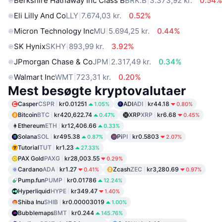
Berkshire Hathaway Inc Class B
BRK.B
3.373,92 kr.
0.54
Eli Lilly And Co
LLY
7.674,03 kr.
0.52%
Micron Technology Inc
MU
5.694,25 kr.
0.44%
SK Hynix
SKHY
893,99 kr.
3.92%
JPmorgan Chase & Co
JPM
2.317,49 kr.
0.34%
Walmart Inc
WMT
723,31 kr.
0.20%
Mest besøgte kryptovalutaer
Casper
CSPR
kr0.01251
ADI
ADI
kr44.18
1.05%
0.80%
Bitcoin
BTC
kr420,622.74
XRP
XRP
kr6.68
0.47%
0.45%
Ethereum
ETH
kr12,406.66
0.33%
Solana
SOL
kr495.38
Pi
PI
kr0.5803
0.87%
2.07%
Tutorial
TUT
kr1.23
27.33%
PAX Gold
PAXG
kr28,003.55
0.29%
Cardano
ADA
kr1.27
Zcash
ZEC
kr3,280.69
0.41%
0.97%
Pump.fun
PUMP
kr0.01786
12.24%
Hyperliquid
HYPE
kr349.47
1.40%
Shiba Inu
SHIB
kr0.00003019
1.00%
Bubblemaps
BMT
kr0.244
145.76%