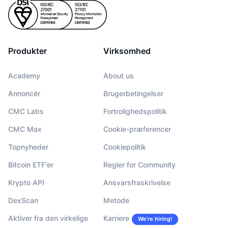
Produkter
Virksomhed
Academy
About us
Annoncér
Brugerbetingelser
CMC Labs
Fortrolighedspolitik
CMC Max
Cookie-præferencer
Topnyheder
Cookiepolitik
Bitcoin ETF'er
Regler for Community
Krypto API
Ansvarsfraskrivelse
DexScan
Metode
Aktiver fra den virkelige
Karriere
We’re hiring!