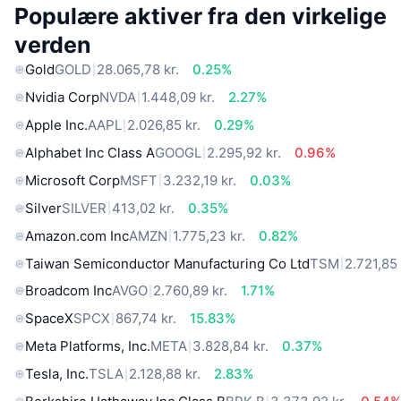
Populære aktiver fra den virkelige
verden
Gold
GOLD
28.065,78 kr.
0.25%
Nvidia Corp
NVDA
1.448,09 kr.
2.27%
Apple Inc.
AAPL
2.026,85 kr.
0.29%
Alphabet Inc Class A
GOOGL
2.295,92 kr.
0.96%
Microsoft Corp
MSFT
3.232,19 kr.
0.03%
Silver
SILVER
413,02 kr.
0.35%
Amazon.com Inc
AMZN
1.775,23 kr.
0.82%
Taiwan Semiconductor Manufacturing Co Ltd
TSM
2.721,85 
Broadcom Inc
AVGO
2.760,89 kr.
1.71%
SpaceX
SPCX
867,74 kr.
15.83%
Meta Platforms, Inc.
META
3.828,84 kr.
0.37%
Tesla, Inc.
TSLA
2.128,88 kr.
2.83%