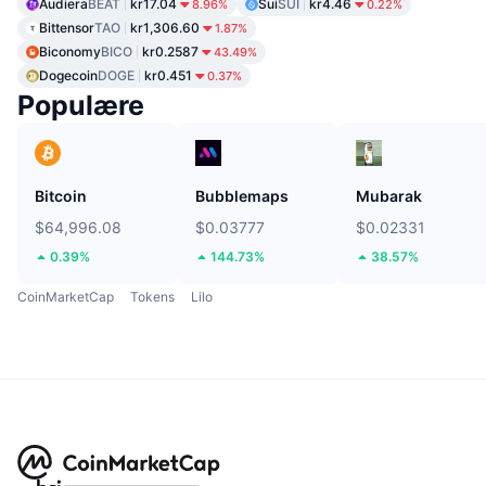
Audiera
BEAT
kr17.04
Sui
SUI
kr4.46
8.96%
0.22%
Bittensor
TAO
kr1,306.60
1.87%
Biconomy
BICO
kr0.2587
43.49%
Dogecoin
DOGE
kr0.451
0.37%
Populære
Bitcoin
Bubblemaps
Mubarak
$64,996.08
$0.03777
$0.02331
0.39%
144.73%
38.57%
CoinMarketCap
Tokens
Lilo