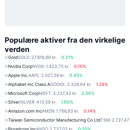
Populære aktiver fra den virkelige
verden
Gold
GOLD
27.818,69 kr.
0.21%
Nvidia Corp
NVDA
1.423,75 kr.
0.10%
Apple Inc.
AAPL
2.027,38 kr.
0.45%
Alphabet Inc Class A
GOOGL
2.328,64 kr.
1.29%
Microsoft Corp
MSFT
3.237,42 kr.
2.54%
Silver
SILVER
413,59 kr.
1.60%
Amazon.com Inc
AMZN
1.766,83 kr.
0.14%
Taiwan Semiconductor Manufacturing Co Ltd
TSM
2.727,47 
Broadcom Inc
AVGO
2.737,03 kr.
0.55%