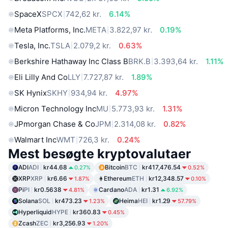
SpaceX
SPCX
742,62 kr.
6.14%
Meta Platforms, Inc.
META
3.822,97 kr.
0.19%
Tesla, Inc.
TSLA
2.079,2 kr.
0.63%
Berkshire Hathaway Inc Class B
BRK.B
3.393,64 kr.
1.11%
Eli Lilly And Co
LLY
7.727,87 kr.
1.89%
SK Hynix
SKHY
934,94 kr.
4.97%
Micron Technology Inc
MU
5.773,93 kr.
1.31%
JPmorgan Chase & Co
JPM
2.314,08 kr.
0.82%
Walmart Inc
WMT
726,3 kr.
0.24%
Mest besøgte kryptovalutaer
ADI
ADI
kr44.68
Bitcoin
BTC
kr417,476.54
0.27%
0.52%
XRP
XRP
kr6.66
Ethereum
ETH
kr12,348.57
1.87%
0.10%
Pi
PI
kr0.5638
Cardano
ADA
kr1.31
4.81%
6.92%
Solana
SOL
kr473.23
Heima
HEI
kr1.29
1.23%
57.79%
Hyperliquid
HYPE
kr360.83
0.45%
Zcash
ZEC
kr3,256.93
1.20%