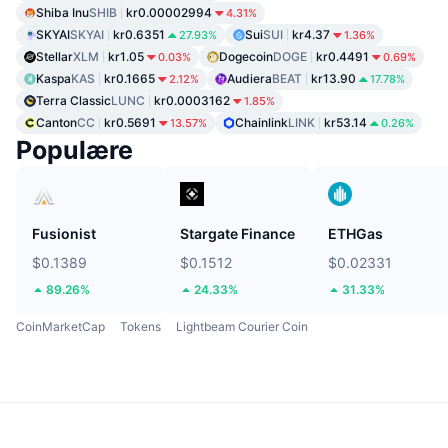
Shiba Inu
SHIB
kr0.00002994
4.31%
SKYAI
SKYAI
kr0.6351
Sui
SUI
kr4.37
27.93%
1.36%
Stellar
XLM
kr1.05
Dogecoin
DOGE
kr0.4491
0.03%
0.69%
Kaspa
KAS
kr0.1665
Audiera
BEAT
kr13.90
2.12%
17.78%
Terra Classic
LUNC
kr0.0003162
1.85%
Canton
CC
kr0.5691
Chainlink
LINK
kr53.14
13.57%
0.26%
Populære
Fusionist
Stargate Finance
ETHGas
$0.1389
$0.1512
$0.02331
89.26%
24.33%
31.33%
CoinMarketCap
Tokens
Lightbeam Courier Coin