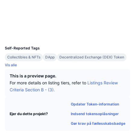
Tophandlere
Artikler
Indstrømninger/udstrømninger på børser
DEX API
Omregner
Sociale medier
Leaderboards
Spot
Kontrakter
0x12D7...337AaB
Stemning
Virksomhed
Nyhedsbrev
Indikatorer
Populære
Derivativer
Explorers
bscscan.com
Wallets
Priser
CMC Launch
Kommende
Kryptofrygt- og Kryptogrådighedsindeks.
UCID
15232
Ressourcer
CMC Labs
Self-Reported Tags
Nylig tilføjet
Altcoin-sæsonindeks
Collectibles & NFTs
DApp
Decentralized Exchange (DEX) Token
CMC Max
Vindere & Tabere
Markedscyklusindikatorer
Vis alle
Dokumentation
Topnyheder
This is a preview page.
Mest besøgte
Bitcoin-dominans
For more details on listing tiers, refer to
Listings Review
FAQ
Criteria Section B - (3).
Telegram-bot
Community-stemning
CoinMarketCap 20-indeks
AI-integrationer
Opdater Token-information
Annoncér
Blockchain-rangering
CoinMarketCap 100-indeks
Indsend tokensoplåsninger
Ejer du dette projekt?
CMC Agent Hub
Gør krav på fællesskabsbadge
Forudsigelsesmarkeder
ETF-pengestrømme
Side-widgets
Markedsplads for færdigheder