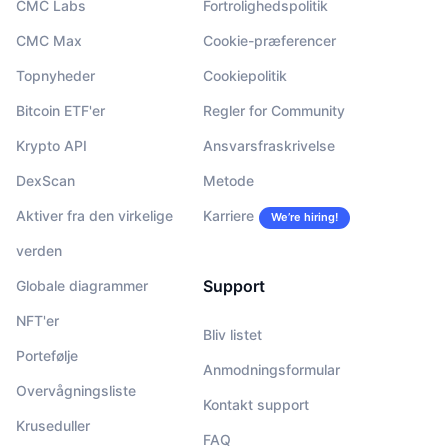
CMC Labs
Fortrolighedspolitik
CMC Max
Cookie-præferencer
Topnyheder
Cookiepolitik
Bitcoin ETF'er
Regler for Community
Krypto API
Ansvarsfraskrivelse
DexScan
Metode
Aktiver fra den virkelige
Karriere
We’re hiring!
verden
Support
Globale diagrammer
NFT'er
Bliv listet
Portefølje
Anmodningsformular
Overvågningsliste
Kontakt support
Kruseduller
FAQ