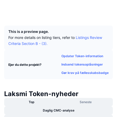
Tophandlere
Artikler
Indstrømninger/udstrømninger på børser
DEX API
Omregner
Leaderboards
Spot
Sociale medier
Stemning
Virksomhed
Nyhedsbrev
Indikatorer
Populære
UCID
Derivativer
10652
Priser
CMC Launch
Kommende
Kryptofrygt- og Kryptogrådighedsindeks.
This is a preview page.
For more details on listing tiers, refer to
Listings Review
Ressourcer
CMC Labs
Nylig tilføjet
Altcoin-sæsonindeks
Criteria Section B - (3).
CMC Max
Vindere & Tabere
Markedscyklusindikatorer
Opdater Token-information
Dokumentation
Indsend tokensoplåsninger
Ejer du dette projekt?
Topnyheder
Mest besøgte
Bitcoin-dominans
FAQ
Gør krav på fællesskabsbadge
Telegram-bot
Community-stemning
CoinMarketCap 20-indeks
AI-integrationer
Annoncér
Laksmi Token-nyheder
Blockchain-rangering
CoinMarketCap 100-indeks
CMC Agent Hub
Top
Seneste
Forudsigelsesmarkeder
ETF-pengestrømme
Side-widgets
Daglig CMC-analyse
Markedsplads for færdigheder