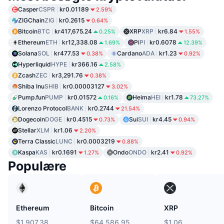
Casper
CSPR
kr0.01189
2.59%
ZIGChain
ZIG
kr0.2615
0.64%
Bitcoin
BTC
kr417,675.24
XRP
XRP
kr6.84
0.25%
1.55%
Ethereum
ETH
kr12,338.08
Pi
PI
kr0.6078
1.69%
12.39%
Solana
SOL
kr477.53
Cardano
ADA
kr1.23
0.38%
0.92%
Hyperliquid
HYPE
kr366.16
2.58%
Zcash
ZEC
kr3,291.76
0.38%
Shiba Inu
SHIB
kr0.00003127
3.02%
Pump.fun
PUMP
kr0.01572
Heima
HEI
kr1.78
0.16%
73.27%
Lorenzo Protocol
BANK
kr0.2744
21.54%
Dogecoin
DOGE
kr0.4515
Sui
SUI
kr4.45
0.73%
0.94%
Stellar
XLM
kr1.06
2.20%
Terra Classic
LUNC
kr0.0003219
0.88%
Kaspa
KAS
kr0.1691
Ondo
ONDO
kr2.41
1.27%
0.92%
Populære
Ethereum
Bitcoin
XRP
$1,907.38
$64,586.95
$1.06