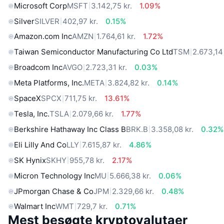
Microsoft Corp
MSFT
3.142,75 kr.
1.09%
Silver
SILVER
402,97 kr.
0.15%
Amazon.com Inc
AMZN
1.764,61 kr.
1.72%
Taiwan Semiconductor Manufacturing Co Ltd
TSM
2.673,14 
Broadcom Inc
AVGO
2.723,31 kr.
0.03%
Meta Platforms, Inc.
META
3.824,82 kr.
0.14%
SpaceX
SPCX
711,75 kr.
13.61%
Tesla, Inc.
TSLA
2.079,66 kr.
1.77%
Berkshire Hathaway Inc Class B
BRK.B
3.358,08 kr.
0.32%
Eli Lilly And Co
LLY
7.615,87 kr.
4.86%
SK Hynix
SKHY
955,78 kr.
2.17%
Micron Technology Inc
MU
5.666,38 kr.
0.06%
JPmorgan Chase & Co
JPM
2.329,66 kr.
0.48%
Walmart Inc
WMT
729,7 kr.
0.71%
Mest besøgte kryptovalutaer