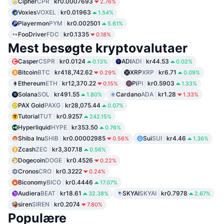
Cipher
CPR
kr0.0007693
2.76%
Voxies
VOXEL
kr0.01963
1.54%
Playermon
PYM
kr0.002501
5.61%
FooDriver
FDC
kr0.1335
0.18%
Mest besøgte kryptovalutaer
Casper
CSPR
kr0.0124
ADI
ADI
kr44.53
0.13%
0.02%
Bitcoin
BTC
kr418,742.62
XRP
XRP
kr6.71
0.29%
0.09%
Ethereum
ETH
kr12,370.22
Pi
PI
kr0.5903
0.15%
1.33%
Solana
SOL
kr491.55
Cardano
ADA
kr1.28
1.80%
1.33%
PAX Gold
PAXG
kr28,075.44
0.07%
Tutorial
TUT
kr0.9257
242.15%
Hyperliquid
HYPE
kr353.50
0.76%
Shiba Inu
SHIB
kr0.00002985
Sui
SUI
kr4.46
0.56%
1.36%
Zcash
ZEC
kr3,307.18
0.56%
Dogecoin
DOGE
kr0.4526
0.22%
Cronos
CRO
kr0.3222
0.24%
Biconomy
BICO
kr0.4446
17.07%
Audiera
BEAT
kr18.61
SKYAI
SKYAI
kr0.7978
32.38%
2.67%
siren
SIREN
kr0.2074
7.80%
Populære