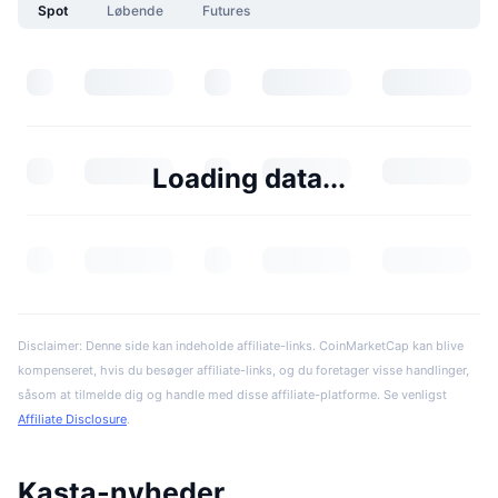
Spot
Løbende
Futures
Loading data...
Disclaimer: Denne side kan indeholde affiliate-links. CoinMarketCap kan blive
kompenseret, hvis du besøger affiliate-links, og du foretager visse handlinger,
såsom at tilmelde dig og handle med disse affiliate-platforme. Se venligst
Affiliate Disclosure
.
Kasta-nyheder