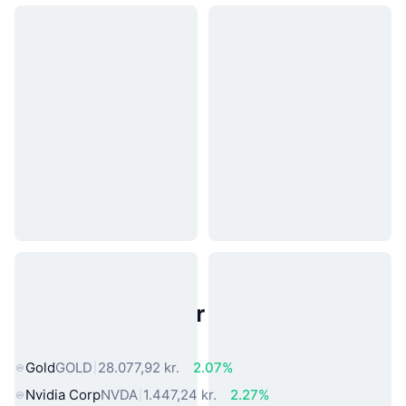
Populære aktiver fra den virkelige
verden
Gold
GOLD
28.077,92 kr.
2.07%
Nvidia Corp
NVDA
1.447,24 kr.
2.27%