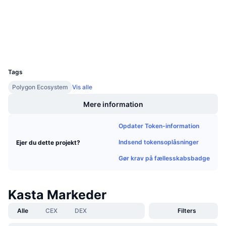
Audits
Kommende salg
Finansieringsrenter
Lær og tjen
Explorers
polygonscan.com
Wallets
Kalendere
UCID
16481
ICO-kalender
Tags
Polygon Ecosystem
Vis alle
Begivenhedskalender
Mere information
Opdater Token-information
Indsend tokensoplåsninger
Ejer du dette projekt?
Gør krav på fællesskabsbadge
Kasta Markeder
Alle
CEX
DEX
Filters