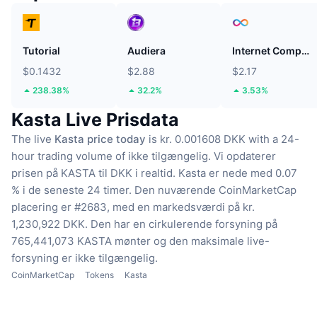
Tutorial
Audiera
Internet Computer
$0.1432
$2.88
$2.17
238.38%
32.2%
3.53%
Kasta Live Prisdata
The live
Kasta price today
is kr. 0.001608 DKK with a 24-
hour trading volume of ikke tilgængelig.
Vi opdaterer
prisen på KASTA til DKK i realtid.
Kasta er nede med 0.07
% i de seneste 24 timer.
Den nuværende CoinMarketCap
placering er #2683, med en markedsværdi på kr.
1,230,922 DKK.
Den har en cirkulerende forsyning på
765,441,073 KASTA mønter
og den maksimale live-
forsyning er ikke tilgængelig.
CoinMarketCap
Tokens
Kasta