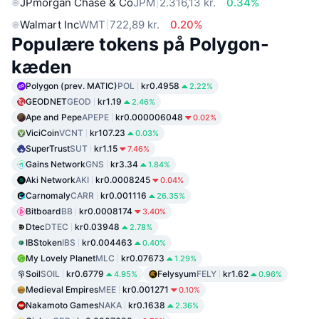
JPmorgan Chase & Co
JPM
2.316,13 kr.
0.34%
Walmart Inc
WMT
722,89 kr.
0.20%
Populære tokens på Polygon-
kæden
Polygon (prev. MATIC)
POL
kr0.4958
2.22%
GEODNET
GEOD
kr1.19
2.46%
Ape and Pepe
APEPE
kr0.000006048
0.02%
ViciCoin
VCNT
kr107.23
0.03%
SuperTrust
SUT
kr1.15
7.46%
Gains Network
GNS
kr3.34
1.84%
Aki Network
AKI
kr0.0008245
0.04%
Carnomaly
CARR
kr0.001116
26.35%
Bitboard
BB
kr0.0008174
3.40%
Dtec
DTEC
kr0.03948
2.78%
IBStoken
IBS
kr0.004463
0.40%
My Lovely Planet
MLC
kr0.07673
1.29%
Soil
SOIL
kr0.6779
Felysyum
FELY
kr1.62
4.95%
0.96%
Medieval Empires
MEE
kr0.001271
0.10%
Nakamoto Games
NAKA
kr0.1638
2.36%