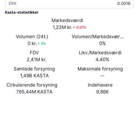
DKK
Populære
Krypto-ETF'er
Learn
CMC MCP
Kasta-statistikker
Ny
Markedsværdi
Bitcoin ETF'er
x402
Nyheder
1,23M kr.
0.07%
Krypto
Ethereum ETF'er
Volumen (24t.)
Volumen/Markedsværdi (24 ti
Academy
0 kr.
0%
0%
Politik
FDV
Likv./Markedsværdi
Teknisk analyse
Undersøgelser
2,41M kr.
4.40%
Sport
Samlede forsyning
Maksimale forsyning
RSI
Videoer
1,49B KASTA
--
Finans
MACD
Cirkulerende forsyning
Indehavere
Ordforklaring
765,44M KASTA
9,86K
Teknologi
Hjemmeside
Website
Whitepaper
Derivativer
Kampagner
NFT
Sociale medier
Oversigt
Airdrops
Kontrakter
Samlet NFT-statistikker
0x2357...6ef280
Likvidationer
2.8
Diamant-belønninger
Bedømmelse (CertiK)