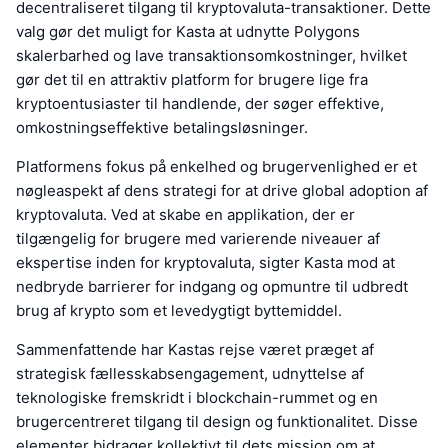
decentraliseret tilgang til kryptovaluta-transaktioner. Dette
valg gør det muligt for Kasta at udnytte Polygons
skalerbarhed og lave transaktionsomkostninger, hvilket
gør det til en attraktiv platform for brugere lige fra
kryptoentusiaster til handlende, der søger effektive,
omkostningseffektive betalingsløsninger.
Platformens fokus på enkelhed og brugervenlighed er et
nøgleaspekt af dens strategi for at drive global adoption af
kryptovaluta. Ved at skabe en applikation, der er
tilgængelig for brugere med varierende niveauer af
ekspertise inden for kryptovaluta, sigter Kasta mod at
nedbryde barrierer for indgang og opmuntre til udbredt
brug af krypto som et levedygtigt byttemiddel.
Sammenfattende har Kastas rejse været præget af
strategisk fællesskabsengagement, udnyttelse af
teknologiske fremskridt i blockchain-rummet og en
brugercentreret tilgang til design og funktionalitet. Disse
elementer bidrager kollektivt til dets mission om at