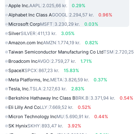
Apple Inc.
AAPL
2.025,66 kr.
0.29%
Alphabet Inc Class A
GOOGL
2.294,57 kr.
0.96%
Microsoft Corp
MSFT
3.230,29 kr.
0.03%
Silver
SILVER
411,13 kr.
3.05%
Amazon.com Inc
AMZN
1.774,19 kr.
0.82%
Taiwan Semiconductor Manufacturing Co Ltd
TSM
2.720,25 
Broadcom Inc
AVGO
2.759,27 kr.
1.71%
SpaceX
SPCX
867,23 kr.
15.83%
Meta Platforms, Inc.
META
3.826,59 kr.
0.37%
Tesla, Inc.
TSLA
2.127,63 kr.
2.83%
Berkshire Hathaway Inc Class B
BRK.B
3.371,94 kr.
0.54%
Eli Lilly And Co
LLY
7.669,52 kr.
0.52%
Micron Technology Inc
MU
5.690,91 kr.
0.44%
SK Hynix
SKHY
893,47 kr.
3.92%