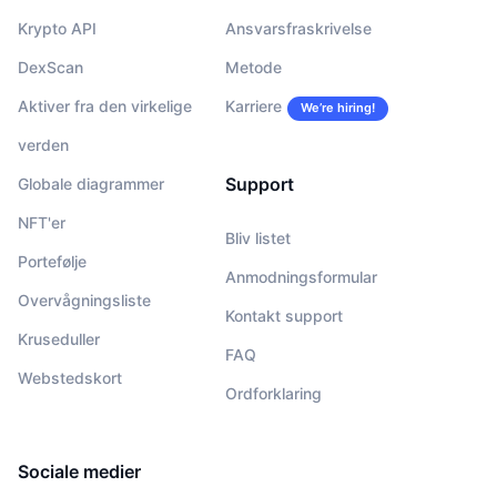
Krypto API
Ansvarsfraskrivelse
DexScan
Metode
Aktiver fra den virkelige
Karriere
We’re hiring!
verden
Support
Globale diagrammer
NFT'er
Bliv listet
Portefølje
Anmodningsformular
Overvågningsliste
Kontakt support
Kruseduller
FAQ
Webstedskort
Ordforklaring
Sociale medier