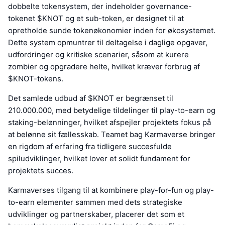
dobbelte tokensystem, der indeholder governance-
tokenet $KNOT og et sub-token, er designet til at
opretholde sunde tokenøkonomier inden for økosystemet.
Dette system opmuntrer til deltagelse i daglige opgaver,
udfordringer og kritiske scenarier, såsom at kurere
zombier og opgradere helte, hvilket kræver forbrug af
$KNOT-tokens.
Det samlede udbud af $KNOT er begrænset til
210.000.000, med betydelige tildelinger til play-to-earn og
staking-belønninger, hvilket afspejler projektets fokus på
at belønne sit fællesskab. Teamet bag Karmaverse bringer
en rigdom af erfaring fra tidligere succesfulde
spiludviklinger, hvilket lover et solidt fundament for
projektets succes.
Karmaverses tilgang til at kombinere play-for-fun og play-
to-earn elementer sammen med dets strategiske
udviklinger og partnerskaber, placerer det som et