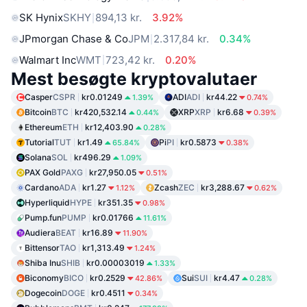
SK Hynix
SKHY
894,13 kr.
3.92%
JPmorgan Chase & Co
JPM
2.317,84 kr.
0.34%
Walmart Inc
WMT
723,42 kr.
0.20%
Mest besøgte kryptovalutaer
Casper
CSPR
kr0.01249
ADI
ADI
kr44.22
1.39%
0.74%
Bitcoin
BTC
kr420,532.14
XRP
XRP
kr6.68
0.44%
0.39%
Ethereum
ETH
kr12,403.90
0.28%
Tutorial
TUT
kr1.49
Pi
PI
kr0.5873
65.84%
0.38%
Solana
SOL
kr496.29
1.09%
PAX Gold
PAXG
kr27,950.05
0.51%
Cardano
ADA
kr1.27
Zcash
ZEC
kr3,288.67
1.12%
0.62%
Hyperliquid
HYPE
kr351.35
0.98%
Pump.fun
PUMP
kr0.01766
11.61%
Audiera
BEAT
kr16.89
11.90%
Bittensor
TAO
kr1,313.49
1.24%
Shiba Inu
SHIB
kr0.00003019
1.33%
Biconomy
BICO
kr0.2529
Sui
SUI
kr4.47
42.86%
0.28%
Dogecoin
DOGE
kr0.4511
0.34%