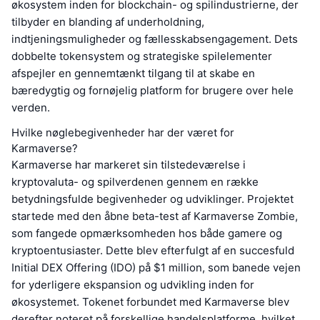
økosystem inden for blockchain- og spilindustrierne, der
tilbyder en blanding af underholdning,
indtjeningsmuligheder og fællesskabsengagement. Dets
dobbelte tokensystem og strategiske spilelementer
afspejler en gennemtænkt tilgang til at skabe en
bæredygtig og fornøjelig platform for brugere over hele
verden.
Hvilke nøglebegivenheder har der været for
Karmaverse?
Karmaverse har markeret sin tilstedeværelse i
kryptovaluta- og spilverdenen gennem en række
betydningsfulde begivenheder og udviklinger. Projektet
startede med den åbne beta-test af Karmaverse Zombie,
som fangede opmærksomheden hos både gamere og
kryptoentusiaster. Dette blev efterfulgt af en succesfuld
Initial DEX Offering (IDO) på $1 million, som banede vejen
for yderligere ekspansion og udvikling inden for
økosystemet. Tokenet forbundet med Karmaverse blev
derefter noteret på forskellige handelsplatforme, hvilket