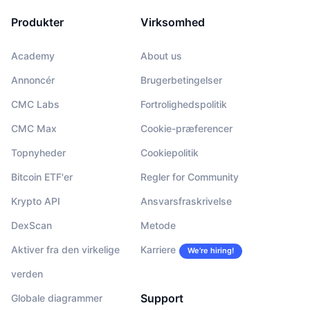
Produkter
Virksomhed
Academy
About us
Annoncér
Brugerbetingelser
CMC Labs
Fortrolighedspolitik
CMC Max
Cookie-præferencer
Topnyheder
Cookiepolitik
Bitcoin ETF'er
Regler for Community
Krypto API
Ansvarsfraskrivelse
DexScan
Metode
Aktiver fra den virkelige
Karriere
We’re hiring!
verden
Support
Globale diagrammer