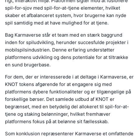
rigt, interaktivt miljø. Platformen sigter mod at fusionere
spil-for-sjov med spil-for-at-tjene elementer, hvilket
skaber et afbalanceret system, hvor brugerne kan nyde
spil samtidig med at have mulighed for at tjene.
Bag Karmaverse står et team med en stærk baggrund
inden for spiludvikling, herunder succesfulde projekter i
mobilspilsindustrien. Denne erfaring understøtter
platformens udvikling og dens potentiale for at tiltrække
en sund brugerbase.
For dem, der er interesserede i at deltage i Karmaverse, er
KNOT tokens afgørende for at engagere sig med
platformens dybere funktionaliteter og er tilgængelige på
forskellige børser. Det samlede udbud af KNOT er
begrænset, med en betydelig del allokeret til spil-for-at-
tjene og staking belønninger, hvilket fremhæver
platformens fokus på at belønne sit fællesskab.
Som konklusion repræsenterer Karmaverse et omfattende