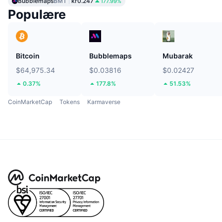
Bubblemaps
BMT
kr0.247
177.99%
Populære
Bitcoin
Bubblemaps
Mubarak
$64,975.34
$0.03816
$0.02427
0.37%
177.8%
51.53%
CoinMarketCap
Tokens
Karmaverse