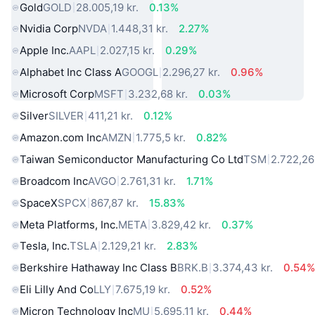
Gold
GOLD
28.005,19 kr.
0.13%
Nvidia Corp
NVDA
1.448,31 kr.
2.27%
Apple Inc.
AAPL
2.027,15 kr.
0.29%
Alphabet Inc Class A
GOOGL
2.296,27 kr.
0.96%
Microsoft Corp
MSFT
3.232,68 kr.
0.03%
Silver
SILVER
411,21 kr.
0.12%
Amazon.com Inc
AMZN
1.775,5 kr.
0.82%
Taiwan Semiconductor Manufacturing Co Ltd
TSM
2.722,26 
Broadcom Inc
AVGO
2.761,31 kr.
1.71%
SpaceX
SPCX
867,87 kr.
15.83%
Meta Platforms, Inc.
META
3.829,42 kr.
0.37%
Tesla, Inc.
TSLA
2.129,21 kr.
2.83%
Berkshire Hathaway Inc Class B
BRK.B
3.374,43 kr.
0.54
Eli Lilly And Co
LLY
7.675,19 kr.
0.52%
Micron Technology Inc
MU
5.695,11 kr.
0.44%