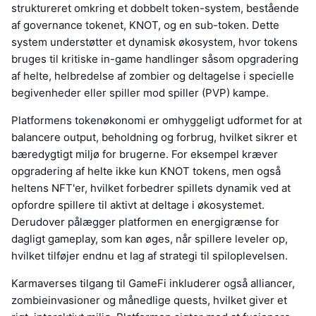
struktureret omkring et dobbelt token-system, bestående
af governance tokenet, KNOT, og en sub-token. Dette
system understøtter et dynamisk økosystem, hvor tokens
bruges til kritiske in-game handlinger såsom opgradering
af helte, helbredelse af zombier og deltagelse i specielle
begivenheder eller spiller mod spiller (PVP) kampe.
Platformens tokenøkonomi er omhyggeligt udformet for at
balancere output, beholdning og forbrug, hvilket sikrer et
bæredygtigt miljø for brugerne. For eksempel kræver
opgradering af helte ikke kun KNOT tokens, men også
heltens NFT'er, hvilket forbedrer spillets dynamik ved at
opfordre spillere til aktivt at deltage i økosystemet.
Derudover pålægger platformen en energigrænse for
dagligt gameplay, som kan øges, når spillere leveler op,
hvilket tilføjer endnu et lag af strategi til spiloplevelsen.
Karmaverses tilgang til GameFi inkluderer også alliancer,
zombieinvasioner og månedlige quests, hvilket giver et